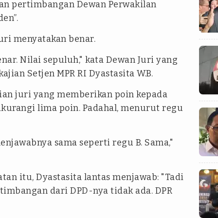
an pertimbangan Dewan Perwakilan
den”.
uri menyatakan benar.
nar. Nilai sepuluh," kata Dewan Juri yang
jian Setjen MPR RI Dyastasita W.B.
aian juri yang memberikan poin kepada
ikurangi lima poin. Padahal, menurut regu
 menjawabnya sama seperti regu B. Sama,"
an itu, Dyastasita lantas menjawab: "Tadi
rtimbangan dari DPD-nya tidak ada. DPR