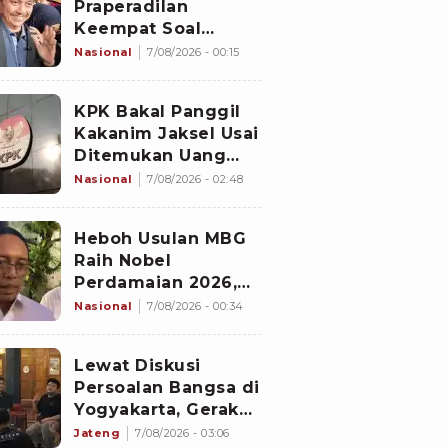
Praperadilan
Keempat Soal
Status Cekal
Nasional
7/08/2026 - 00:15
KPK Bakal Panggil
Kakanim Jaksel Usai
Ditemukan Uang
8.500 Dolar
Nasional
7/08/2026 - 02:48
Singapura Hasil
Penggeledahan
Heboh Usulan MBG
Raih Nobel
Perdamaian 2026,
Istana Akhirnya
Nasional
7/08/2026 - 00:34
Buka Suara
Lewat Diskusi
Persoalan Bangsa di
Yogyakarta, Gerakan
Iqra Indonesia
Jateng
7/08/2026 - 03:06