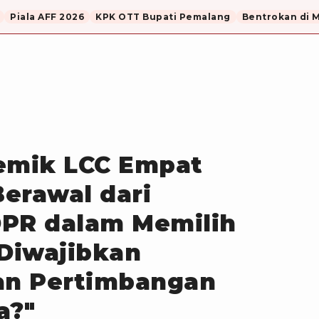
Piala AFF 2026
KPK OTT Bupati Pemalang
Bentrokan di 
lemik LCC Empat
Berawal dari
DPR dalam Memilih
Diwajibkan
n Pertimbangan
a?"