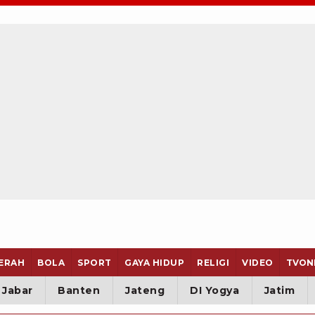
ERAH
BOLA
SPORT
GAYA HIDUP
RELIGI
VIDEO
TVON
Jabar
Banten
Jateng
DI Yogya
Jatim