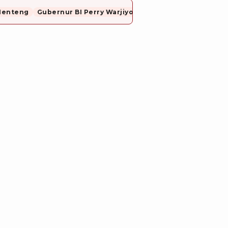
Menteng
Gubernur BI Perry Warjiyo Mundur