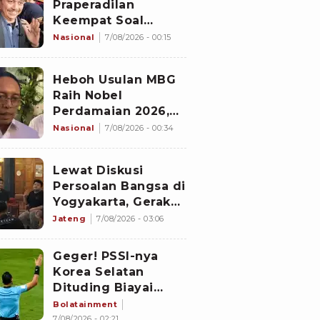
Praperadilan
Keempat Soal
Status Cekal
Nasional
7/08/2026 - 00:15
Heboh Usulan MBG
Raih Nobel
Perdamaian 2026,
Istana Akhirnya
Nasional
7/08/2026 - 00:34
Buka Suara
Lewat Diskusi
Persoalan Bangsa di
Yogyakarta, Gerakan
Iqra Indonesia
Jateng
7/08/2026 - 03:06
Terbentuk
Geger! PSSI-nya
Korea Selatan
Dituding Biayai
Hiburan Seks untuk
Bolatainment
Wasit Asing, KFA
7/08/2026 - 02:21