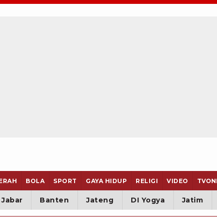
ERAH
BOLA
SPORT
GAYA HIDUP
RELIGI
VIDEO
TVON
Jabar
Banten
Jateng
DI Yogya
Jatim