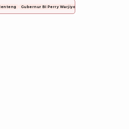
Menteng
Gubernur BI Perry Warjiyo Mundur