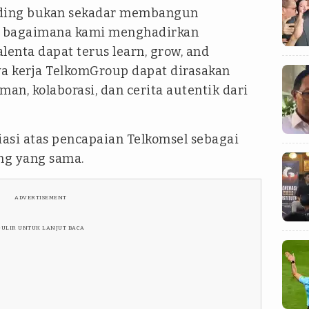
ding
bukan sekadar membangun
api bagaimana kami menghadirkan
lenta dapat terus
learn, grow, and
a kerja TelkomGroup dapat dirasakan
an, kolaborasi, dan cerita autentik dari
asi atas pencapaian Telkomsel sebagai
ng yang sama.
ADVERTISEMENT
GULIR UNTUK LANJUT BACA