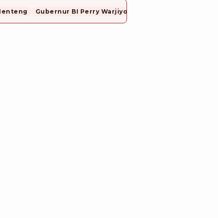
Menteng
Gubernur BI Perry Warjiyo Mundur