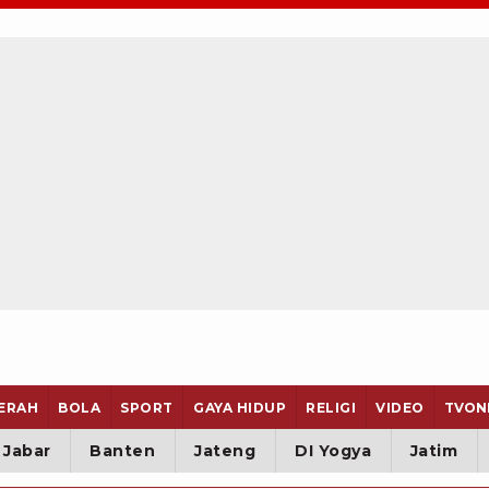
ERAH
BOLA
SPORT
GAYA HIDUP
RELIGI
VIDEO
TVON
Jabar
Banten
Jateng
DI Yogya
Jatim