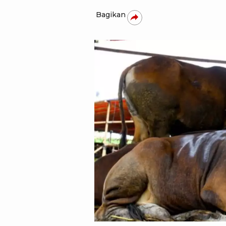
Bagikan
Julio Trisaputra/tvOnenews.c