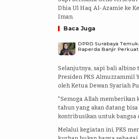
Dhia Ul Haq Al-Azamie ke K
Iman.
Baca Juga
DPRD Surabaya Temukan
Raperda Banjir Perkuat
Selanjutnya, sapi bali albin
Presiden PKS Almuzzammil Y
oleh Ketua Dewan Syariah Pu
"Semoga Allah memberikan k
tahun yang akan datang bisa l
kontribusikan untuk bangsa
Melalui kegiatan ini, PKS m
kurban bukan hanya sebagai