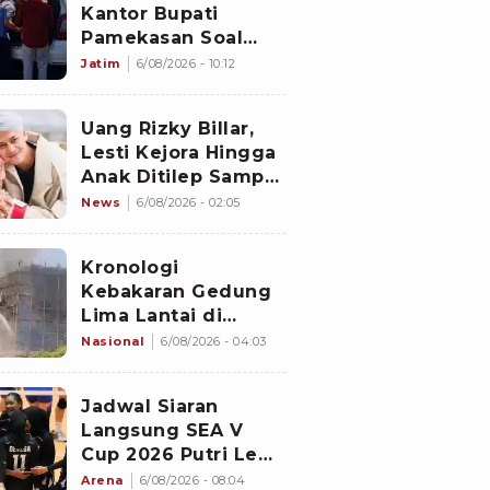
Kantor Bupati
Pamekasan Soal
Dugaan Korupsi
Jatim
6/08/2026 - 10:12
Proyek Jalan
Sebesar Rp3,7
Uang Rizky Billar,
Milliar
Lesti Kejora Hingga
Anak Ditilep Sampai
Rp3,1 Miliar, Pelaku
News
6/08/2026 - 02:05
Disebut Orang
Terdekat
Kronologi
Kebakaran Gedung
Lima Lantai di
Cikini, Sempat Coba
Nasional
6/08/2026 - 04:03
Dipadamkan Pakai
APAR
Jadwal Siaran
Langsung SEA V
Cup 2026 Putri Leg
2: Timnas Voli Putri
Arena
6/08/2026 - 08:04