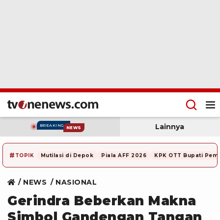
Lainnya
BREAKING
NEWS
#
TOPIK
Mutilasi di Depok
Piala AFF 2026
KPK OTT Bupati Pem
NEWS
NASIONAL
Gerindra Beberkan Makna
Simbol Gandengan Tangan