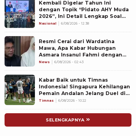
Kembali Digelar Tahun Ini
dengan Topik “Pidato AHY Muda
2026”, Ini Detail Lengkap Soal
Lomba Rakyat
Nasional
6/08/2026 - 12:38
Resmi Cerai dari Wardatina
Mawa, Apa Kabar Hubungan
Asmara Insanul Fahmi dengan
Inara Rusli?
News
6/08/2026 - 02:43
Kabar Baik untuk Timnas
Indonesia! Singapura Kehilangan
Pemain Andalan Jelang Duel di
Piala AFF 2026
Timnas
6/08/2026 - 10:22
SELENGKAPNYA