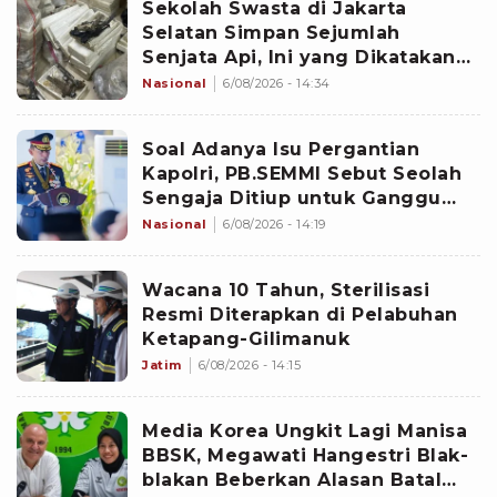
Sekolah Swasta di Jakarta
Selatan Simpan Sejumlah
Senjata Api, Ini yang Dikatakan
Polisi
Nasional
6/08/2026 - 14:34
Soal Adanya Isu Pergantian
Kapolri, PB.SEMMI Sebut Seolah
Sengaja Ditiup untuk Ganggu
Stabilitas Nasional
Nasional
6/08/2026 - 14:19
Wacana 10 Tahun, Sterilisasi
Resmi Diterapkan di Pelabuhan
Ketapang-Gilimanuk
Jatim
6/08/2026 - 14:15
Media Korea Ungkit Lagi Manisa
BBSK, Megawati Hangestri Blak-
blakan Beberkan Alasan Batal