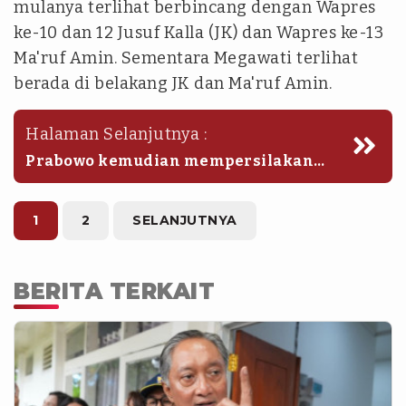
mulanya terlihat berbincang dengan Wapres
ke-10 dan 12 Jusuf Kalla (JK) dan Wapres ke-13
Ma'ruf Amin. Sementara Megawati terlihat
berada di belakang JK dan Ma'ruf Amin.
Halaman Selanjutnya :
Prabowo kemudian mempersilakan
Megawati, JK dan Ma'ruf Amin berjalan.
Namun, Megawati mengajak Prabowo
untuk berjalan bersama.
1
2
SELANJUTNYA
BERITA TERKAIT