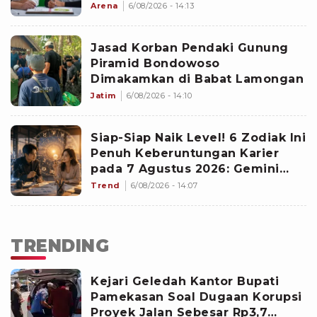
Main di Liga Voli Turki
Arena
6/08/2026 - 14:13
Jasad Korban Pendaki Gunung
Piramid Bondowoso
Dimakamkan di Babat Lamongan
Jatim
6/08/2026 - 14:10
Siap-Siap Naik Level! 6 Zodiak Ini
Penuh Keberuntungan Karier
pada 7 Agustus 2026: Gemini
Punya Senjata Utama
Trend
6/08/2026 - 14:07
TRENDING
Kejari Geledah Kantor Bupati
Pamekasan Soal Dugaan Korupsi
Proyek Jalan Sebesar Rp3,7