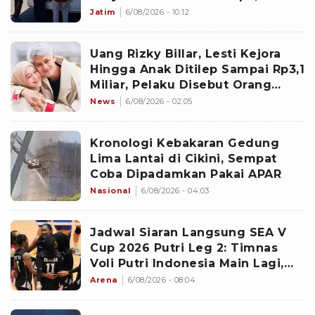
Milliar
Jatim
6/08/2026 - 10:12
Uang Rizky Billar, Lesti Kejora
Hingga Anak Ditilep Sampai Rp3,1
Miliar, Pelaku Disebut Orang
Terdekat
News
6/08/2026 - 02:05
Kronologi Kebakaran Gedung
Lima Lantai di Cikini, Sempat
Coba Dipadamkan Pakai APAR
Nasional
6/08/2026 - 04:03
Jadwal Siaran Langsung SEA V
Cup 2026 Putri Leg 2: Timnas
Voli Putri Indonesia Main Lagi,
Langsung Hadapi Vietnam
Arena
6/08/2026 - 08:04