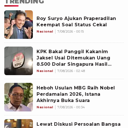
TRENDING
Roy Suryo Ajukan Praperadilan
Keempat Soal Status Cekal
Nasional
7/08/2026 - 00:15
KPK Bakal Panggil Kakanim
Jaksel Usai Ditemukan Uang
8.500 Dolar Singapura Hasil
Penggeledahan
Nasional
7/08/2026 - 02:48
Heboh Usulan MBG Raih Nobel
Perdamaian 2026, Istana
Akhirnya Buka Suara
Nasional
7/08/2026 - 00:34
Lewat Diskusi Persoalan Bangsa