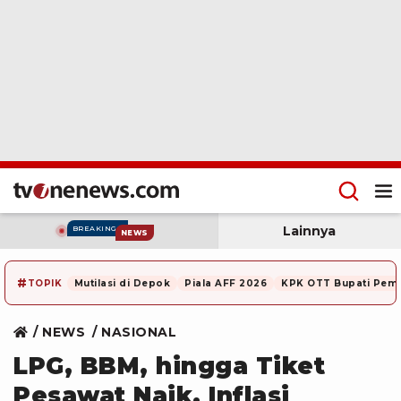
Lainnya
BREAKING
NEWS
#
TOPIK
Mutilasi di Depok
Piala AFF 2026
KPK OTT Bupati Pem
NEWS
NASIONAL
LPG, BBM, hingga Tiket
Pesawat Naik, Inflasi