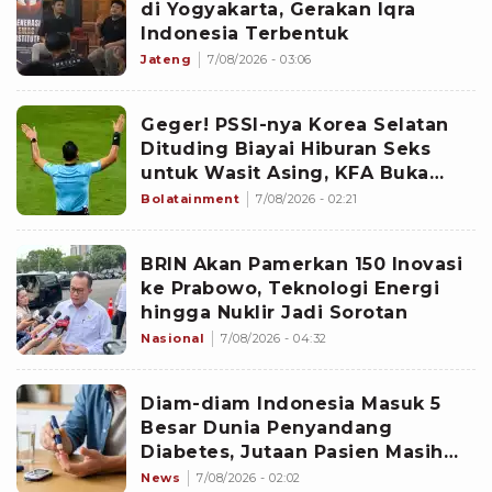
di Yogyakarta, Gerakan Iqra
Indonesia Terbentuk
Jateng
7/08/2026 - 03:06
Geger! PSSI-nya Korea Selatan
Dituding Biayai Hiburan Seks
untuk Wasit Asing, KFA Buka
Suara
Bolatainment
7/08/2026 - 02:21
BRIN Akan Pamerkan 150 Inovasi
ke Prabowo, Teknologi Energi
hingga Nuklir Jadi Sorotan
Nasional
7/08/2026 - 04:32
Diam-diam Indonesia Masuk 5
Besar Dunia Penyandang
Diabetes, Jutaan Pasien Masih
Kesulitan Berobat
News
7/08/2026 - 02:02