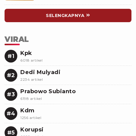
SELENGKAPNYA
VIRAL
Kpk
#1
6018 artikel
Dedi Mulyadi
#2
2234 artikel
Prabowo Subianto
#3
6198 artikel
Kdm
#4
1256 artikel
Korupsi
#5