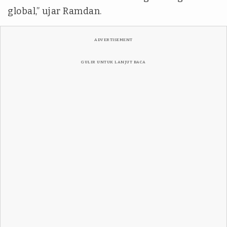
global,” ujar Ramdan.
ADVERTISEMENT
GULIR UNTUK LANJUT BACA