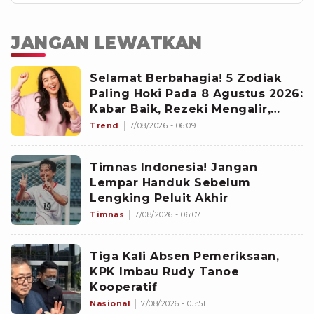
JANGAN LEWATKAN
Selamat Berbahagia! 5 Zodiak
Paling Hoki Pada 8 Agustus 2026:
Kabar Baik, Rezeki Mengalir,
Peluang Baru Berdatangan
Trend
7/08/2026 - 06:09
Timnas Indonesia! Jangan
Lempar Handuk Sebelum
Lengking Peluit Akhir
Timnas
7/08/2026 - 06:07
Tiga Kali Absen Pemeriksaan,
KPK Imbau Rudy Tanoe
Kooperatif
Nasional
7/08/2026 - 05:51