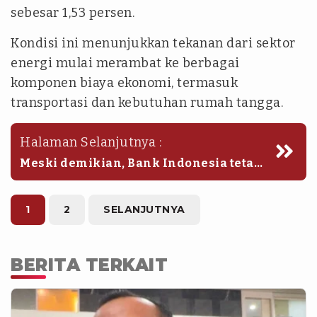
sebesar 1,53 persen.
Kondisi ini menunjukkan tekanan dari sektor
energi mulai merambat ke berbagai
komponen biaya ekonomi, termasuk
transportasi dan kebutuhan rumah tangga.
Halaman Selanjutnya :
Meski demikian, Bank Indonesia tetap
optimistis stabilitas harga dapat dijaga
hingga tahun depan. Otoritas moneter
meyakini koordinasi pengendalian
1
2
SELANJUTNYA
inflasi yang terus diperkuat bersama
pemerintah akan mampu meredam
dampak lanjutan dari gejolak harga
BERITA TERKAIT
global.