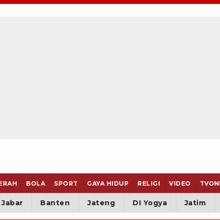
ERAH
BOLA
SPORT
GAYA HIDUP
RELIGI
VIDEO
TVON
Jabar
Banten
Jateng
DI Yogya
Jatim