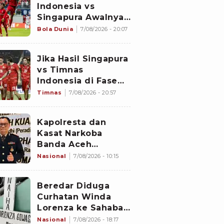
Indonesia vs
Singapura Awalnya
Bukan di Stadion
Bola Dunia
7/08/2026 - 20:07
Jalan Besar
Jika Hasil Singapura
vs Timnas
Indonesia di Fase
Grup Piala AFF 2026
Timnas
7/08/2026 - 20:57
Imbang, Apa yang
akan Terjadi?
Kapolresta dan
Kasat Narkoba
Banda Aceh
Diperiksa
Nasional
7/08/2026 - 10:15
Divpropam Mabes
Polri, Ini Faktanya
Beredar Diduga
Curhatan Winda
Lorenza ke Sahabat,
Temukan Fakta
Nasional
7/08/2026 - 18:17