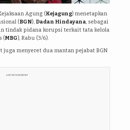
ejaksaan Agung (
Kejagung
) menetapkan
sional (
BGN
),
Dadan Hindayana
, sebagai
 tindak pidana korupsi terkait tata kelola
 (
MBG
), Rabu (3/6).
ut juga menyeret dua mantan pejabat BGN
ADVERTISEMENT