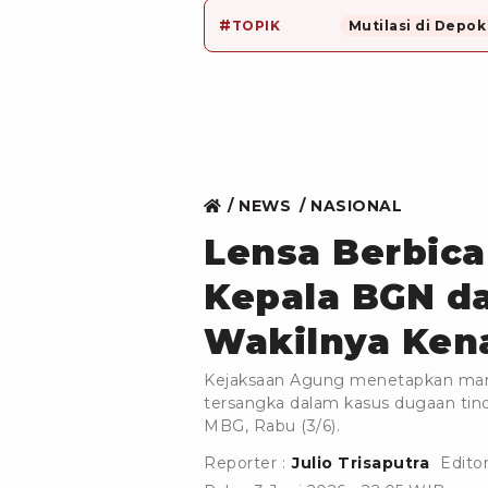
#
TOPIK
Mutilasi di Depok
NEWS
NASIONAL
Lensa Berbica
Kepala BGN d
Wakilnya Ken
Kejaksaan Agung menetapkan man
tersangka dalam kasus dugaan tinda
MBG, Rabu (3/6).
Reporter :
Julio Trisaputra
Editor