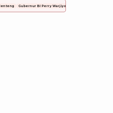
Menteng
Gubernur BI Perry Warjiyo Mundur