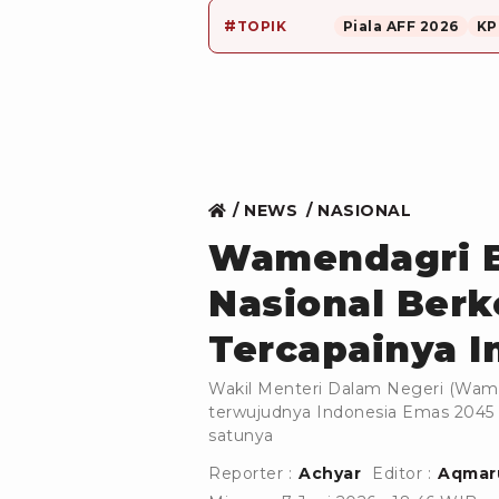
#
TOPIK
Piala AFF 2026
KP
NEWS
NASIONAL
Wamendagri Bi
Nasional Berk
Tercapainya I
Wakil Menteri Dalam Negeri (Wam
terwujudnya Indonesia Emas 2045 
satunya
Reporter :
Achyar
Editor :
Aqmaru