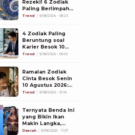
Rezeki! 6 Zodiak
Paling Berlimpah
Cuan di 10 Agustus
Trend
9/08/2026 - 08:23
2026: Libra Panen
Proyek Emas
4 Zodiak Paling
Beruntung soal
Karier Besok 10
Agustus 2026: Leo
Trend
9/08/2026 - 09:00
Dapat Kepercayaan,
Virgo Makin
Ramalan Zodiak
Diperhitungkan
Cinta Besok Senin
10 Agustus 2026:
Cancer Full Senyum
Trend
9/08/2026 - 10:16
Masalah Kelar,
Scorpio Awas
Ternyata Benda Ini
Terprovokasi Kabar
yang Bikin Ikan
Burung di Awal
Makin Langka,
Pekan
Nelayan Malut
Daerah
9/08/2026 - 11:07