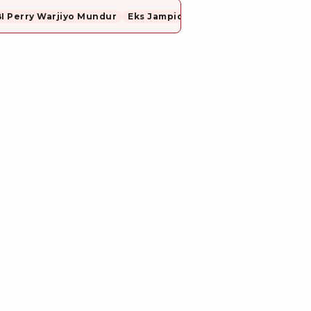
I Perry Warjiyo Mundur
Eks Jampidsus, Febrie Adriansyah Resmi Ditahan Dugaan Korupsi dan TPPU