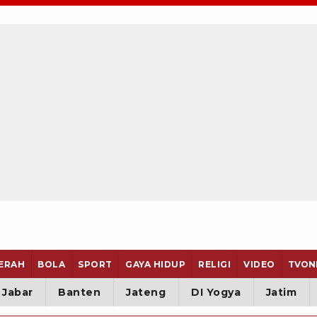
ERAH
BOLA
SPORT
GAYA HIDUP
RELIGI
VIDEO
TVON
Jabar
Banten
Jateng
DI Yogya
Jatim