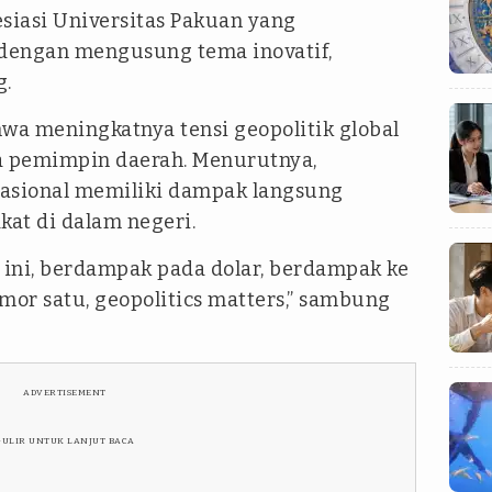
siasi Universitas Pakuan yang
dengan mengusung tema inovatif,
g.
a meningkatnya tensi geopolitik global
a pemimpin daerah. Menurutnya,
nasional memiliki dampak langsung
at di dalam negeri.
 ini, berdampak pada dolar, berdampak ke
omor satu, geopolitics matters,” sambung
ADVERTISEMENT
GULIR UNTUK LANJUT BACA