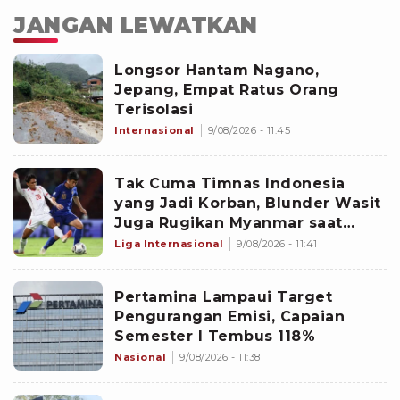
JANGAN LEWATKAN
Longsor Hantam Nagano,
Jepang, Empat Ratus Orang
Terisolasi
Internasional
9/08/2026 - 11:45
Tak Cuma Timnas Indonesia
yang Jadi Korban, Blunder Wasit
Juga Rugikan Myanmar saat
Lawan Thailand di Piala AFF 2026
Liga Internasional
9/08/2026 - 11:41
Pertamina Lampaui Target
Pengurangan Emisi, Capaian
Semester I Tembus 118%
Nasional
9/08/2026 - 11:38