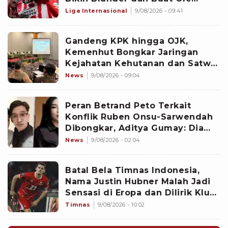
Romeny Cetak Gol Debut di
Liga Internasional
9/08/2026 - 09:41
Eredivisie: Sangat Buruk!
Gandeng KPK hingga OJK,
Kemenhut Bongkar Jaringan
Kejahatan Kehutanan dan Satwa
Liar
News
9/08/2026 - 09:04
Peran Betrand Peto Terkait
Konflik Ruben Onsu-Sarwendah
Dibongkar, Aditya Gumay: Dia
Pemegang Kartu
News
9/08/2026 - 02:04
Batal Bela Timnas Indonesia,
Nama Justin Hubner Malah Jadi
Sensasi di Eropa dan Dilirik Klub
Kasta Teratas
Timnas
9/08/2026 - 10:02