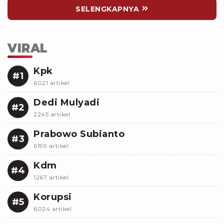
SELENGKAPNYA
VIRAL
Kpk
#1
6021 artikel
Dedi Mulyadi
#2
2245 artikel
Prabowo Subianto
#3
6199 artikel
Kdm
#4
1267 artikel
Korupsi
#5
6024 artikel