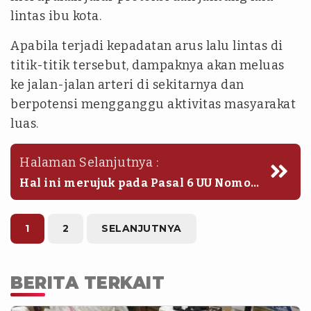
lintas ibu kota.
Apabila terjadi kepadatan arus lalu lintas di
titik-titik tersebut, dampaknya akan meluas
ke jalan-jalan arteri di sekitarnya dan
berpotensi mengganggu aktivitas masyarakat
luas.
Halaman Selanjutnya :
Hal ini merujuk pada Pasal 6 UU Nomor
9 Tahun 1998 yang mewajibkan
penyampaian pendapat di ruang publik
untuk tetap menghormati hak-hak
1
2
SELANJUTNYA
orang lain dan ketertiban umum.
BERITA TERKAIT