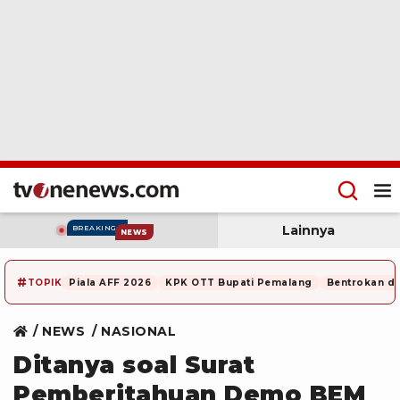
Lainnya
BREAKING
NEWS
#
TOPIK
Piala AFF 2026
KPK OTT Bupati Pemalang
Bentrokan di
NEWS
NASIONAL
Ditanya soal Surat
Pemberitahuan Demo BEM