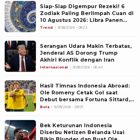
Siap-Siap Digempur Rezeki! 6
Zodiak Paling Berlimpah Cuan di
10 Agustus 2026: Libra Panen
Proyek Emas
Trend
9/08/2026 - 08:23
Serangan Udara Makin Terbatas,
Jenderal AS Dorong Trump
Akhiri Konflik dengan Iran
Internasional
9/08/2026 - 06:40
Hasil Timnas Indonesia Abroad:
Ole Romeny Cetak Gol saat
Debut bersama Fortuna Sittard,
Justin Hubner Main Penuh
Bola
9/08/2026 - 08:07
Bek Keturunan Indonesia
Diserbu Netizen Belanda Usai
Bikin Blunder dan Buat Ole