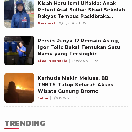
Kisah Haru Ismi Ulfaida: Anak
Petani Asal Sulbar Siswi Sekolah
Rakyat Tembus Paskibraka
Nasional di Istana Merdeka HUT
Nasional
9/08/2026 - 11:35
ke-81 RI
Persib Punya 12 Pemain Asing,
Igor Tolic Bakal Tentukan Satu
Nama yang Tersingkir
Liga Indonesia
9/08/2026 - 11:35
Karhutla Makin Meluas, BB
TNBTS Tutup Seluruh Akses
Wisata Gunung Bromo
Jatim
9/08/2026 - 11:31
TRENDING