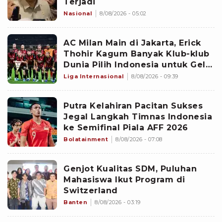
Terjadi
Nasional
8/08/2026 - 05:02
AC Milan Main di Jakarta, Erick
Thohir Kagum Banyak Klub-klub
Dunia Pilih Indonesia untuk Gelar
Pramusim: Dampaknya Positif
Liga Internasional
8/08/2026 - 09:39
Putra Kelahiran Pacitan Sukses
Jegal Langkah Timnas Indonesia
ke Semifinal Piala AFF 2026
Bolatainment
8/08/2026 - 07:08
Genjot Kualitas SDM, Puluhan
Mahasiswa Ikut Program di
Switzerland
Banten
8/08/2026 - 03:19