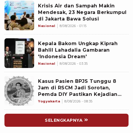
Krisis Air dan Sampah Makin
Mendesak, 23 Negara Berkumpul
di Jakarta Bawa Solusi
Nasional
8/08/2026 - 01:15
Kepala Bakom Ungkap Kiprah
Bahlil Lahadalia Gambaran
'Indonesia Dream'
Nasional
8/08/2026 - 03:35
Kasus Pasien BPJS Tunggu 8
Jam di RSCM Jadi Sorotan,
Pemda DIY Pastikan Kejadian
Serupa Tak Terjadi Yogyakarta
Yogyakarta
8/08/2026 - 08:35
SELENGKAPNYA