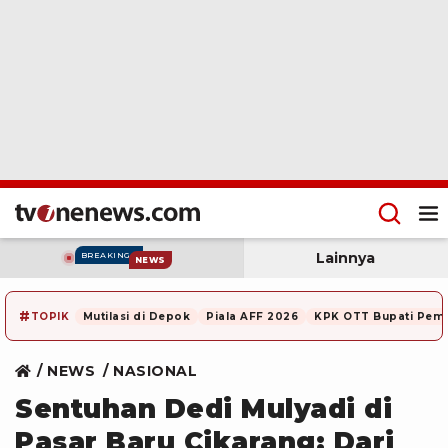
Lainnya
BREAKING
NEWS
#
TOPIK
Mutilasi di Depok
Piala AFF 2026
KPK OTT Bupati Pem
NEWS
NASIONAL
Sentuhan Dedi Mulyadi di
Pasar Baru Cikarang: Dari