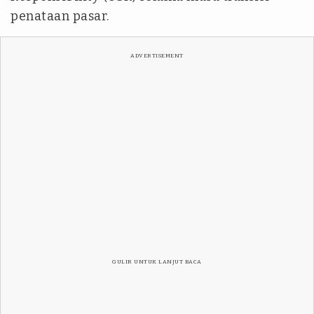
penataan pasar.
ADVERTISEMENT
GULIR UNTUK LANJUT BACA