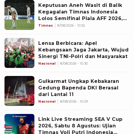
Keputusan Aneh Wasit di Balik
Kegagalan Timnas Indonesia
Lolos Semifinal Piala AFF 2026,
Untungkan Singapura dan
Timnas
8/08/2026 - 10:52
Rugikan Garuda
Lensa Berbicara: Apel
Kebangsaan Jaga Jakarta, Wujud
Sinergi TNI-Polri dan Masyarakat
Nasional
8/08/2026 - 10:30
Gulkarmat Ungkap Kebakaran
Gedung Bapenda DKI Berasal
dari Lantai 11
Nasional
8/08/2026 - 10:29
Link Live Streaming SEA V Cup
2026, Sabtu 8 Agustus: Ujian
Timnas Voli Putri Indonesia