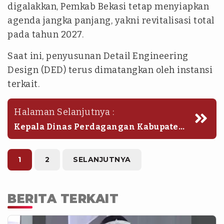
digalakkan, Pemkab Bekasi tetap menyiapkan
agenda jangka panjang, yakni revitalisasi total
pada tahun 2027.
Saat ini, penyusunan Detail Engineering
Design (DED) terus dimatangkan oleh instansi
terkait.
Halaman Selanjutnya :
Kepala Dinas Perdagangan Kabupaten
Bekasi, Gatot Purnomo, menjelaskan
bahwa DED tersebut akan
menyesuaikan dengan arahan
1
2
SELANJUTNYA
Gubernur dan Bupati demi kebutuhan
nyata di lapangan.
BERITA TERKAIT