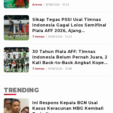
Untuk Lanjutkan Kemenangan
Arena
8/08/2026 - 10:25
Sikap Tegas PSSI Usai Timnas
Indonesia Gagal Lolos Semifinal
Piala AFF 2026, Ajang
Selanjutnya Jadi Pembuktian
Timnas
8/08/2026 - 10:23
Garuda
30 Tahun Piala AFF: Timnas
Indonesia Belum Pernah Juara, 2
Kali Back-to-Back Angkat Koper
di Fase Grup
Timnas
8/08/2026 - 10:08
TRENDING
Ini Respons Kepala BGN Usai
Kasus Keracunan MBG Kembali