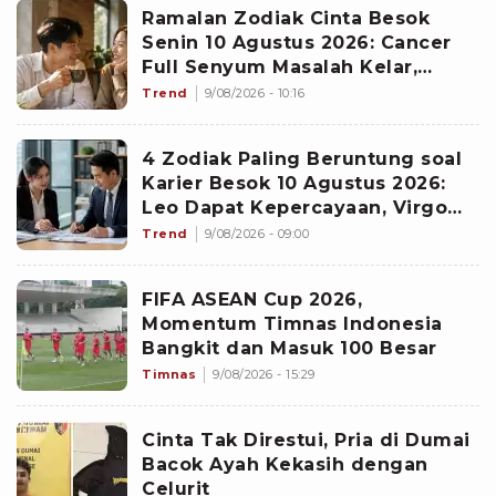
Ramalan Zodiak Cinta Besok
Senin 10 Agustus 2026: Cancer
Full Senyum Masalah Kelar,
Scorpio Awas Terprovokasi
Trend
9/08/2026 - 10:16
Kabar Burung di Awal Pekan
4 Zodiak Paling Beruntung soal
Karier Besok 10 Agustus 2026:
Leo Dapat Kepercayaan, Virgo
Makin Diperhitungkan
Trend
9/08/2026 - 09:00
FIFA ASEAN Cup 2026,
Momentum Timnas Indonesia
Bangkit dan Masuk 100 Besar
Timnas
9/08/2026 - 15:29
Cinta Tak Direstui, Pria di Dumai
Bacok Ayah Kekasih dengan
Celurit