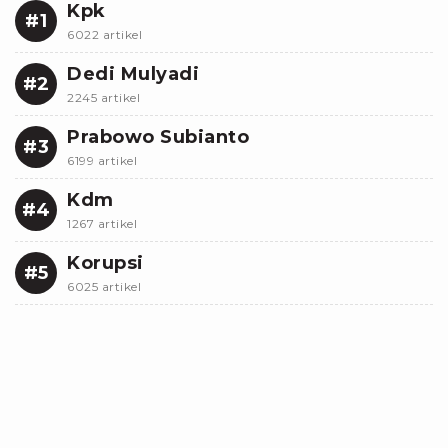
Kpk
#1
6022 artikel
Dedi Mulyadi
#2
2245 artikel
Prabowo Subianto
#3
6199 artikel
Kdm
#4
1267 artikel
Korupsi
#5
6025 artikel