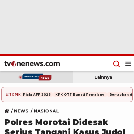
Lainnya
BREAKING
NEWS
#
TOPIK
Piala AFF 2026
KPK OTT Bupati Pemalang
Bentrokan di
NEWS
NASIONAL
Polres Morotai Didesak
Serius Tangani Kasus Judol