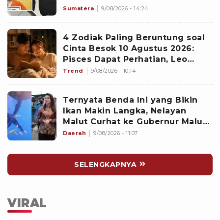
Sumatera
9/08/2026 - 14:24
4 Zodiak Paling Beruntung soal
Cinta Besok 10 Agustus 2026:
Pisces Dapat Perhatian, Leo
Makin Dekat dengan Si Dia
Trend
9/08/2026 - 10:14
Ternyata Benda Ini yang Bikin
Ikan Makin Langka, Nelayan
Malut Curhat ke Gubernur Malut
Sherly Tjoanda soal Rumpon
Daerah
9/08/2026 - 11:07
Ilegal
SELENGKAPNYA
VIRAL