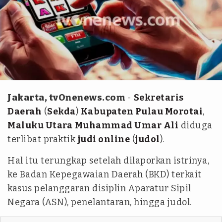
Tim tvOnenews - Wildan
Jakarta, tvOnenews.com
-
Sekretaris
Daerah
(
Sekda
)
Kabupaten Pulau Morotai
,
Maluku Utara
Muhammad Umar Ali
diduga
terlibat praktik
judi online
(
judol
).
Hal itu terungkap setelah dilaporkan istrinya,
ke Badan Kepegawaian Daerah (BKD) terkait
kasus pelanggaran disiplin Aparatur Sipil
Negara (ASN), penelantaran, hingga judol.