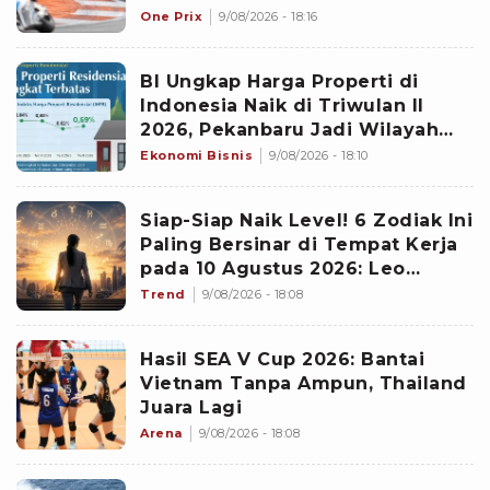
One Prix
9/08/2026 - 18:16
BI Ungkap Harga Properti di
Indonesia Naik di Triwulan II
2026, Pekanbaru Jadi Wilayah
Paling Mencolok
Ekonomi Bisnis
9/08/2026 - 18:10
Siap-Siap Naik Level! 6 Zodiak Ini
Paling Bersinar di Tempat Kerja
pada 10 Agustus 2026: Leo
Emban Peran Penting
Trend
9/08/2026 - 18:08
Hasil SEA V Cup 2026: Bantai
Vietnam Tanpa Ampun, Thailand
Juara Lagi
Arena
9/08/2026 - 18:08