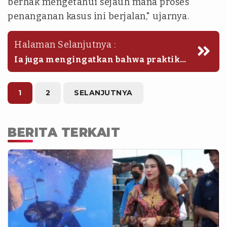
berhak mengetahui sejauh mana proses
penanganan kasus ini berjalan," ujarnya.
Halaman Selanjutnya :
Ia juga mengingatkan bahwa praktik
judi online saat ini telah menjadi
perhatian nasional dan pemerintah
pusat telah menyatakan perang
1
2
SELANJUTNYA
terhadap aktivitas tersebut.
BERITA TERKAIT