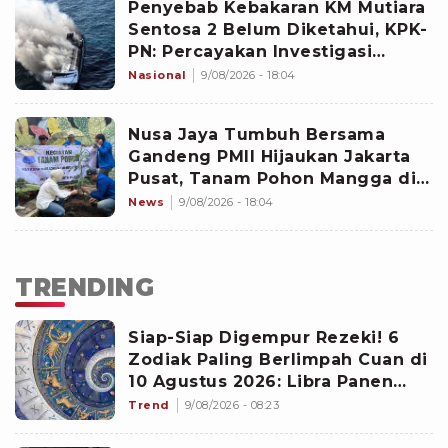
Penyebab Kebakaran KM Mutiara
Sentosa 2 Belum Diketahui, KPK-
PN: Percayakan Investigasi
kepada KNKT
Nasional
9/08/2026 - 18:04
Nusa Jaya Tumbuh Bersama
Gandeng PMII Hijaukan Jakarta
Pusat, Tanam Pohon Mangga di
Mangga Dua
News
9/08/2026 - 18:04
TRENDING
Siap-Siap Digempur Rezeki! 6
Zodiak Paling Berlimpah Cuan di
10 Agustus 2026: Libra Panen
Proyek Emas
Trend
9/08/2026 - 08:23