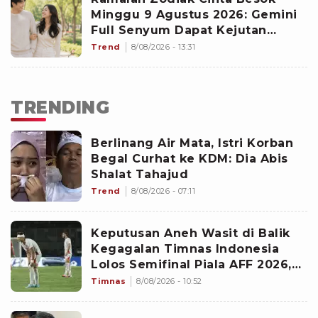
Minggu 9 Agustus 2026: Gemini
Full Senyum Dapat Kejutan
Manis, Scorpio Stop Cemburu
Trend
8/08/2026 - 13:31
Buta Bikin Si Dia Gerah
TRENDING
Berlinang Air Mata, Istri Korban
Begal Curhat ke KDM: Dia Abis
Shalat Tahajud
Trend
8/08/2026 - 07:11
Keputusan Aneh Wasit di Balik
Kegagalan Timnas Indonesia
Lolos Semifinal Piala AFF 2026,
Untungkan Singapura dan
Timnas
8/08/2026 - 10:52
Rugikan Garuda