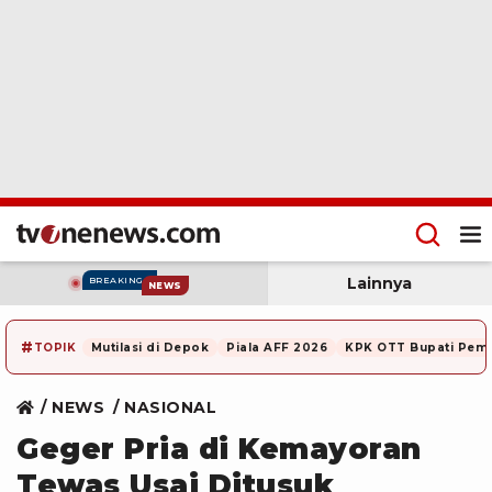
Lainnya
BREAKING
NEWS
#
TOPIK
Mutilasi di Depok
Piala AFF 2026
KPK OTT Bupati Pem
NEWS
NASIONAL
Geger Pria di Kemayoran
Tewas Usai Ditusuk