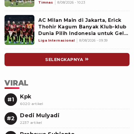
Selanjutnya Jadi Pembuktian
Timnas
8/08/2026 - 10:23
Garuda
AC Milan Main di Jakarta, Erick
Thohir Kagum Banyak Klub-klub
Dunia Pilih Indonesia untuk Gelar
Pramusim: Dampaknya Positif
Liga Internasional
8/08/2026 - 09:39
SELENGKAPNYA
VIRAL
Kpk
#1
6020 artikel
Dedi Mulyadi
#2
2237 artikel