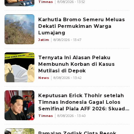
Gavin Lee Buka-bukaan: Saya
Timnas
8/08/2026 - 13:52
Sangat Bangga
Karhutla Bromo Semeru Meluas
Dekati Permukiman Warga
Lumajang
Jatim
8/08/2026 - 13:47
Ternyata Ini Alasan Pelaku
Membunuh Korban di Kasus
Mutilasi di Depok
News
8/08/2026 - 13:42
Keputusan Erick Thohir setelah
Timnas Indonesia Gagal Lolos
Semifinal Piala AFF 2026: Skuad
John Herdman Dievaluasi
Timnas
8/08/2026 - 13:40
Ramalan Zodiak Cinta Besok