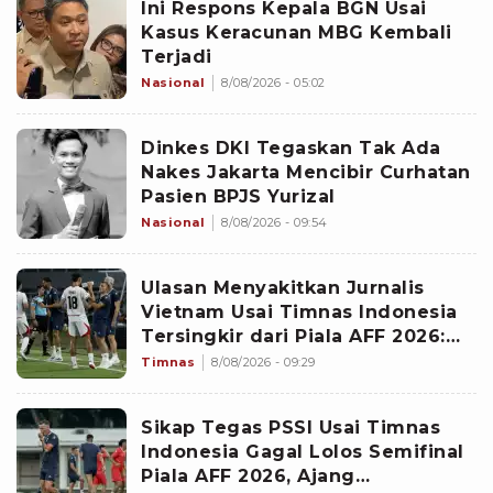
Ini Respons Kepala BGN Usai
Kasus Keracunan MBG Kembali
Terjadi
Nasional
8/08/2026 - 05:02
Dinkes DKI Tegaskan Tak Ada
Nakes Jakarta Mencibir Curhatan
Pasien BPJS Yurizal
Nasional
8/08/2026 - 09:54
Ulasan Menyakitkan Jurnalis
Vietnam Usai Timnas Indonesia
Tersingkir dari Piala AFF 2026:
Memalukan!
Timnas
8/08/2026 - 09:29
Sikap Tegas PSSI Usai Timnas
Indonesia Gagal Lolos Semifinal
Piala AFF 2026, Ajang