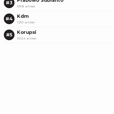
Prabowo Subianto
#3
6198 artikel
Kdm
#4
1259 artikel
Korupsi
#5
6024 artikel