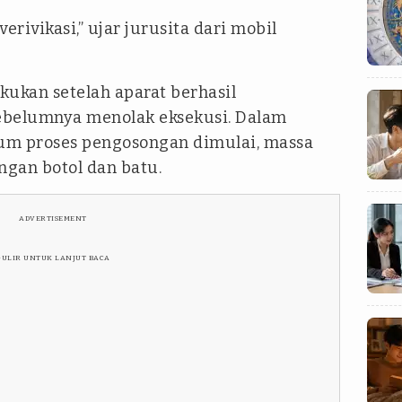
erivikasi,” ujar jurusita dari mobil
kukan setelah aparat berhasil
belumnya menolak eksekusi. Dalam
lum proses pengosongan dimulai, massa
gan botol dan batu.
ADVERTISEMENT
GULIR UNTUK LANJUT BACA