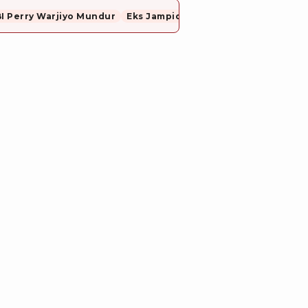
I Perry Warjiyo Mundur
Eks Jampidsus, Febrie Adriansyah Resmi Ditahan Dugaan Korupsi dan TPPU