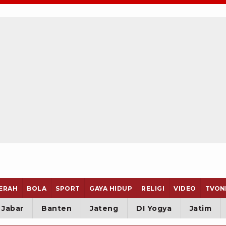
ERAH
BOLA
SPORT
GAYA HIDUP
RELIGI
VIDEO
TVON
Jabar
Banten
Jateng
DI Yogya
Jatim