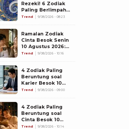
Rezeki! 6 Zodiak
Paling Berlimpah
Cuan di 10 Agustus
Trend
9/08/2026 - 08:23
2026: Libra Panen
Proyek Emas
Ramalan Zodiak
Cinta Besok Senin
10 Agustus 2026:
Cancer Full Senyum
Trend
9/08/2026 - 10:16
Masalah Kelar,
Scorpio Awas
4 Zodiak Paling
Terprovokasi Kabar
Beruntung soal
Burung di Awal
Karier Besok 10
Pekan
Agustus 2026: Leo
Trend
9/08/2026 - 09:00
Dapat Kepercayaan,
Virgo Makin
4 Zodiak Paling
Diperhitungkan
Beruntung soal
Cinta Besok 10
Agustus 2026:
Trend
9/08/2026 - 10:14