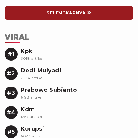
SELENGKAPNYA
VIRAL
Kpk
#1
6018 artikel
Dedi Mulyadi
#2
2234 artikel
Prabowo Subianto
#3
6198 artikel
Kdm
#4
1257 artikel
Korupsi
#5
6023 artikel