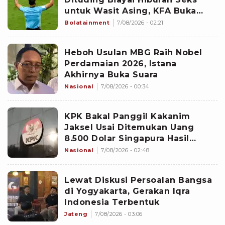
untuk Wasit Asing, KFA Buka
Suara
Bolatainment
7/08/2026 - 02:21
Heboh Usulan MBG Raih Nobel
Perdamaian 2026, Istana
Akhirnya Buka Suara
Nasional
7/08/2026 - 00:34
KPK Bakal Panggil Kakanim
Jaksel Usai Ditemukan Uang
8.500 Dolar Singapura Hasil
Penggeledahan
Nasional
7/08/2026 - 02:48
Lewat Diskusi Persoalan Bangsa
di Yogyakarta, Gerakan Iqra
Indonesia Terbentuk
Jateng
7/08/2026 - 03:06