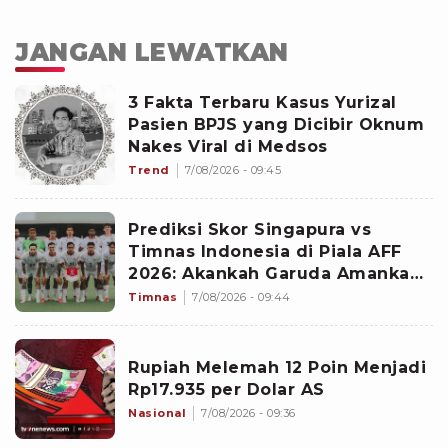
JANGAN LEWATKAN
3 Fakta Terbaru Kasus Yurizal
Pasien BPJS yang Dicibir Oknum
Nakes Viral di Medsos
Trend
7/08/2026 - 09:45
Prediksi Skor Singapura vs
Timnas Indonesia di Piala AFF
2026: Akankah Garuda Amankan
Tiket Semifinal?
Timnas
7/08/2026 - 09:44
Rupiah Melemah 12 Poin Menjadi
Rp17.935 per Dolar AS
Nasional
7/08/2026 - 09:36