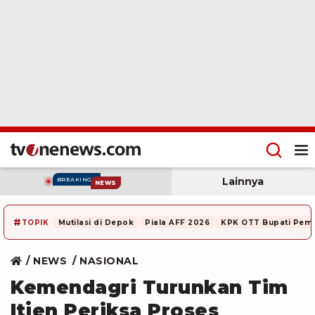
Lainnya
BREAKING
NEWS
#
TOPIK
Mutilasi di Depok
Piala AFF 2026
KPK OTT Bupati Pem
NEWS
NASIONAL
Kemendagri Turunkan Tim
Itjen Periksa Proses