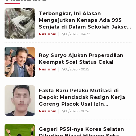
Terbongkar, Ini Alasan
Mengejutkan Kenapa Ada 995
Senjata di Dalam Sekolah Jaksel
Sejak 2020
Nasional
7/08/2026 - 04:32
Roy Suryo Ajukan Praperadilan
Keempat Soal Status Cekal
Nasional
7/08/2026 - 00:15
Fakta Baru Pelaku Mutilasi di
Depok: Mendadak Resign Kerja
Goreng Piscok Usai Izin
Interview di Mal
Nasional
7/08/2026 - 06:57
Geger! PSSI-nya Korea Selatan
Dituding Biayai Hiburan Seks