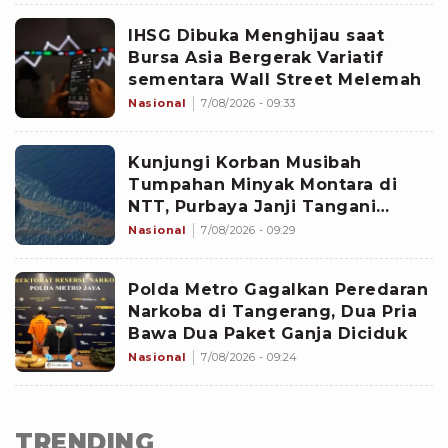
IHSG Dibuka Menghijau saat
Bursa Asia Bergerak Variatif
sementara Wall Street Melemah
Nasional
7/08/2026 - 09:33
Kunjungi Korban Musibah
Tumpahan Minyak Montara di
NTT, Purbaya Janji Tangani
Dampak Sosial-Ekonomi
Nasional
7/08/2026 - 09:29
Polda Metro Gagalkan Peredaran
Narkoba di Tangerang, Dua Pria
Bawa Dua Paket Ganja Diciduk
Nasional
7/08/2026 - 09:24
TRENDING