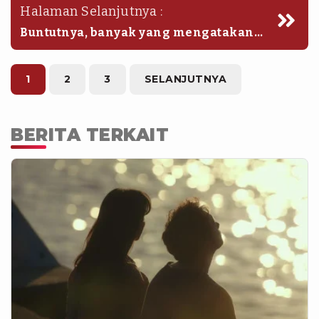
Halaman Selanjutnya :
Buntutnya, banyak yang mengatakan
hubungan Soeharto dan Benny
Moerdani merenggang karena kabar
Benny mengincar kursi wakil presiden
1
2
3
SELANJUTNYA
hingga merencanakan kudeta.
BERITA TERKAIT