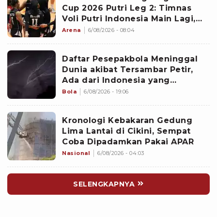
Cup 2026 Putri Leg 2: Timnas
Voli Putri Indonesia Main Lagi,
Langsung Hadapi Vietnam
Arena
6/08/2026 - 08:04
Daftar Pesepakbola Meninggal
Dunia akibat Tersambar Petir,
Ada dari Indonesia yang
Namanya sudah Tersohor
Bola
6/08/2026 - 19:06
Kronologi Kebakaran Gedung
Lima Lantai di Cikini, Sempat
Coba Dipadamkan Pakai APAR
Nasional
6/08/2026 - 04:03
SELENGKAPNYA