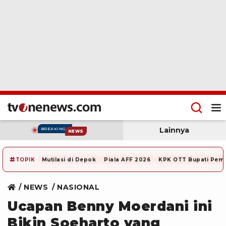
Lainnya
BREAKING
NEWS
#
TOPIK
Mutilasi di Depok
Piala AFF 2026
KPK OTT Bupati Pem
NEWS
NASIONAL
Ucapan Benny Moerdani ini
Bikin Soeharto yang