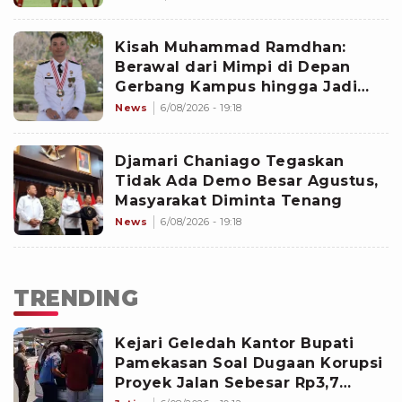
Kesempatan Terakhir Menuju
Semifinal Piala AFF 2026
Kisah Muhammad Ramdhan:
Berawal dari Mimpi di Depan
Gerbang Kampus hingga Jadi
Lulusan Terbaik IPDN
News
6/08/2026 - 19:18
Djamari Chaniago Tegaskan
Tidak Ada Demo Besar Agustus,
Masyarakat Diminta Tenang
News
6/08/2026 - 19:18
TRENDING
Kejari Geledah Kantor Bupati
Pamekasan Soal Dugaan Korupsi
Proyek Jalan Sebesar Rp3,7