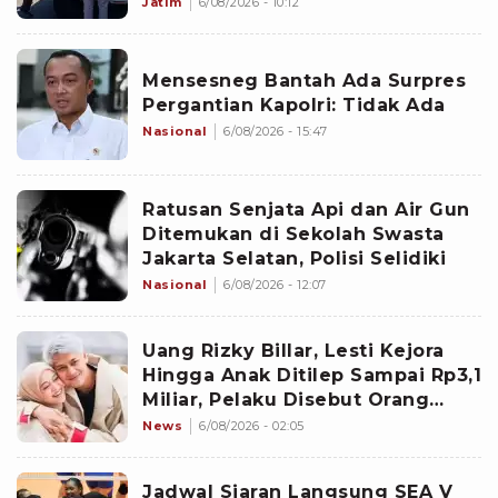
Milliar
Jatim
6/08/2026 - 10:12
Mensesneg Bantah Ada Surpres
Pergantian Kapolri: Tidak Ada
Nasional
6/08/2026 - 15:47
Ratusan Senjata Api dan Air Gun
Ditemukan di Sekolah Swasta
Jakarta Selatan, Polisi Selidiki
Nasional
6/08/2026 - 12:07
Uang Rizky Billar, Lesti Kejora
Hingga Anak Ditilep Sampai Rp3,1
Miliar, Pelaku Disebut Orang
Terdekat
News
6/08/2026 - 02:05
Jadwal Siaran Langsung SEA V