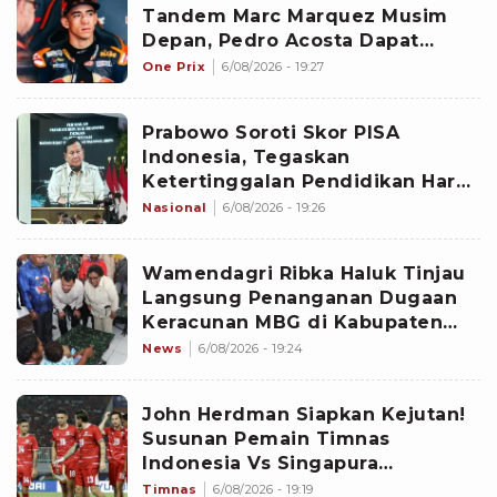
Tandem Marc Marquez Musim
Depan, Pedro Acosta Dapat
Dukungan dari Casey Stoner
One Prix
6/08/2026 - 19:27
Prabowo Soroti Skor PISA
Indonesia, Tegaskan
Ketertinggalan Pendidikan Harus
Dikejar
Nasional
6/08/2026 - 19:26
Wamendagri Ribka Haluk Tinjau
Langsung Penanganan Dugaan
Keracunan MBG di Kabupaten
Jayapura
News
6/08/2026 - 19:24
John Herdman Siapkan Kejutan!
Susunan Pemain Timnas
Indonesia Vs Singapura
Diprediksi Berubah Total Demi
Timnas
6/08/2026 - 19:19