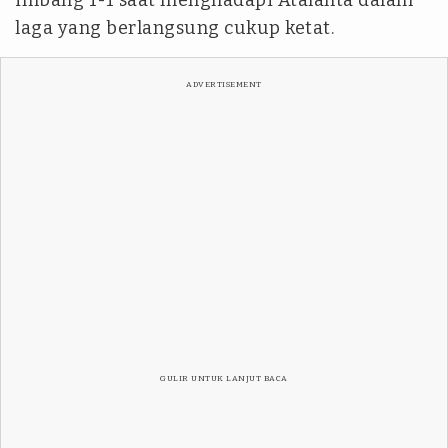
imbang 1-1 saat menghadapi Atalanta dalam
laga yang berlangsung cukup ketat.
ADVERTISEMENT
GULIR UNTUK LANJUT BACA