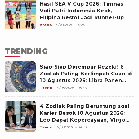
Hasil SEA V Cup 2026: Timnas
Voli Putri Indonesia Keok,
Filipina Resmi Jadi Runner-up
Arena
9/08/2026 - 15:25
TRENDING
Siap-Siap Digempur Rezeki! 6
Zodiak Paling Berlimpah Cuan di
10 Agustus 2026: Libra Panen
Proyek Emas
Trend
9/08/2026 - 08:23
4 Zodiak Paling Beruntung soal
Karier Besok 10 Agustus 2026:
Leo Dapat Kepercayaan, Virgo
Makin Diperhitungkan
Trend
9/08/2026 - 09:00