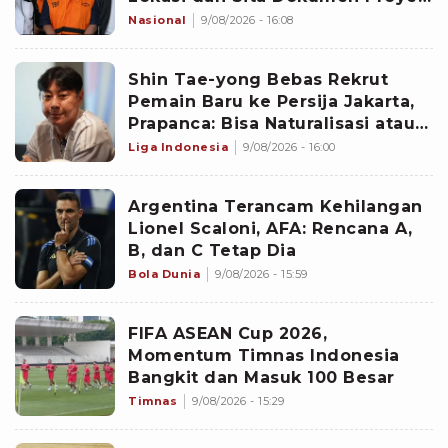
PUPR hingga CCTV Hotel
Nasional
9/08/2026 - 16:08
‎Shin Tae-yong Bebas Rekrut
Pemain Baru ke Persija Jakarta,
Prapanca: Bisa Naturalisasi atau
Asing
Liga Indonesia
9/08/2026 - 16:00
Argentina Terancam Kehilangan
Lionel Scaloni, AFA: Rencana A,
B, dan C Tetap Dia
Bola Dunia
9/08/2026 - 15:59
FIFA ASEAN Cup 2026,
Momentum Timnas Indonesia
Bangkit dan Masuk 100 Besar
Timnas
9/08/2026 - 15:29