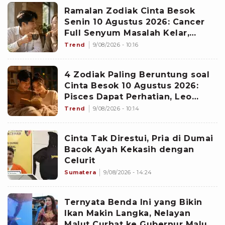
Ramalan Zodiak Cinta Besok
Senin 10 Agustus 2026: Cancer
Full Senyum Masalah Kelar,
Scorpio Awas Terprovokasi
Trend
9/08/2026 - 10:16
Kabar Burung di Awal Pekan
4 Zodiak Paling Beruntung soal
Cinta Besok 10 Agustus 2026:
Pisces Dapat Perhatian, Leo
Makin Dekat dengan Si Dia
Trend
9/08/2026 - 10:14
Cinta Tak Direstui, Pria di Dumai
Bacok Ayah Kekasih dengan
Celurit
Sumatera
9/08/2026 - 14:24
Ternyata Benda Ini yang Bikin
Ikan Makin Langka, Nelayan
Malut Curhat ke Gubernur Malut