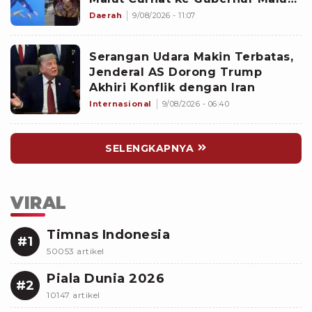
Sherly Tjoanda soal Rumpon
Daerah
9/08/2026 - 11:07
Ilegal
Serangan Udara Makin Terbatas,
Jenderal AS Dorong Trump
Akhiri Konflik dengan Iran
Internasional
9/08/2026 - 06:40
SELENGKAPNYA
VIRAL
Timnas Indonesia
#1
50053 artikel
Piala Dunia 2026
#2
10147 artikel