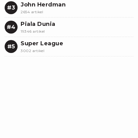
John Herdman
#3
2654 artikel
Piala Dunia
#4
19346 artikel
Super League
#5
3002 artikel