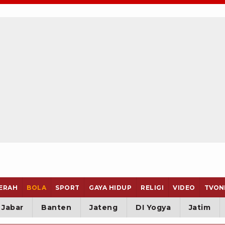
ERAH
BOLA
SPORT
GAYA HIDUP
RELIGI
VIDEO
TVON
Jabar
Banten
Jateng
DI Yogya
Jatim