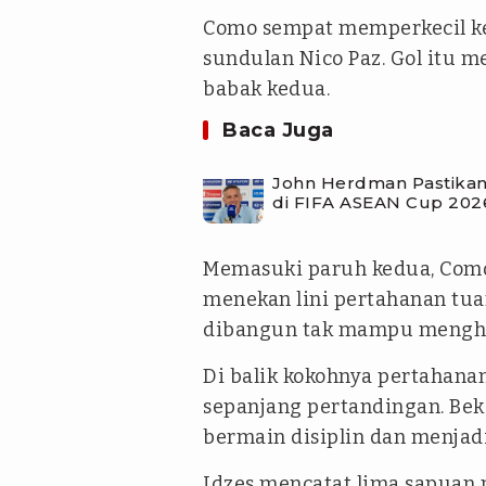
Como sempat memperkecil ke
sundulan Nico Paz. Gol itu 
babak kedua.
Baca Juga
John Herdman Pastikan 
di FIFA ASEAN Cup 202
Memasuki paruh kedua, Como 
menekan lini pertahanan tu
dibangun tak mampu mengha
Di balik kokohnya pertahanan
sepanjang pertandingan. Bek
bermain disiplin dan menjad
Idzes mencatat lima sapuan p