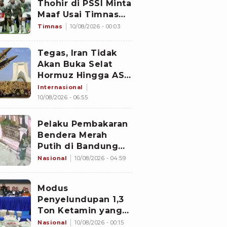
Thohir di PSSI Minta
Maaf Usai Timnas
Indonesia Gagal ke
Timnas
10/08/2026 - 00:03
Semifinal Piala AFF
2026: Jangan Hujat
Tegas, Iran Tidak
Pemain
Akan Buka Selat
Hormuz Hingga AS
Penuhi Seluruh
Internasional
Syarat
10/08/2026 - 06:55
Pelaku Pembakaran
Bendera Merah
Putih di Bandung
Masih Berkeliaran,
Nasional
10/08/2026 - 04:59
KDM Umumkan
Sayembara
Modus
Berhadiah
Penyelundupan 1,3
Ton Ketamin yang
Berhasil Digagalkan
Nasional
10/08/2026 - 00:15