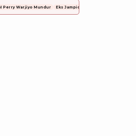
I Perry Warjiyo Mundur
Eks Jampidsus, Febrie Adriansyah Resmi Ditahan Dugaan Korupsi dan TPPU