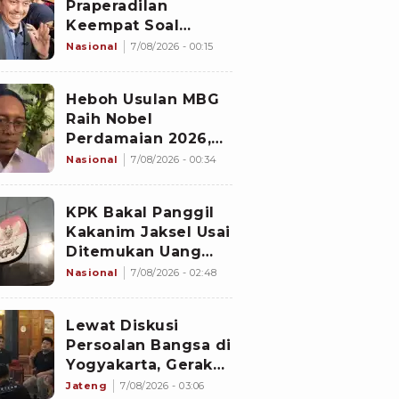
Praperadilan
Keempat Soal
Status Cekal
Nasional
7/08/2026 - 00:15
Heboh Usulan MBG
Raih Nobel
Perdamaian 2026,
Istana Akhirnya
Nasional
7/08/2026 - 00:34
Buka Suara
KPK Bakal Panggil
Kakanim Jaksel Usai
Ditemukan Uang
8.500 Dolar
Nasional
7/08/2026 - 02:48
Singapura Hasil
Penggeledahan
Lewat Diskusi
Persoalan Bangsa di
Yogyakarta, Gerakan
Iqra Indonesia
Jateng
7/08/2026 - 03:06