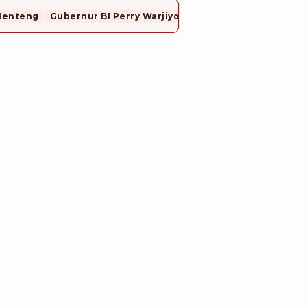
Menteng
Gubernur BI Perry Warjiyo Mundur