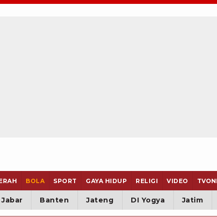
ERAH
BOLA
SPORT
GAYA HIDUP
RELIGI
VIDEO
TVON
Jabar
Banten
Jateng
DI Yogya
Jatim