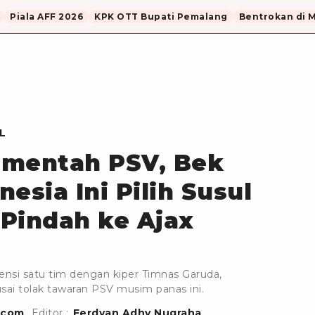
Piala AFF 2026
KPK OTT Bupati Pemalang
Bentrokan di 
L
-mentah PSV, Bek
esia Ini Pilih Susul
Pindah ke Ajax
nsi satu tim dengan kiper Timnas Garuda,
ai tolak tawaran PSV musim panas ini.
.com
Editor :
Ferdyan Adhy Nugraha