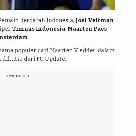
ra
Pemain berdarah Indonesia,
Joel Veltman
kiper
Timnas Indonesia
,
Maarten Paes
msterdam
.
 nama populer dari Maarten Vledder, dalam
i dikutip dari FC Update.
ADVERTISEMENT