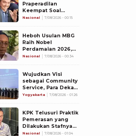
Praperadilan
Keempat Soal
Status Cekal
Nasional
7/08/2026 - 00:15
Heboh Usulan MBG
Raih Nobel
Perdamaian 2026,
Istana Akhirnya
Nasional
7/08/2026 - 00:34
Buka Suara
Wujudkan Visi
sebagai Community
Service, Para Dekan
Baru Universitas
Yogyakarta
7/08/2026 - 01:26
Ahmad Dahlan
Diminta Fokus pada
KPK Telusuri Praktik
Lima Agenda
Pemerasan yang
Strategis
Dilakukan Stafnya
ke Pihak Lain Selain
Nasional
7/08/2026 - 01:04