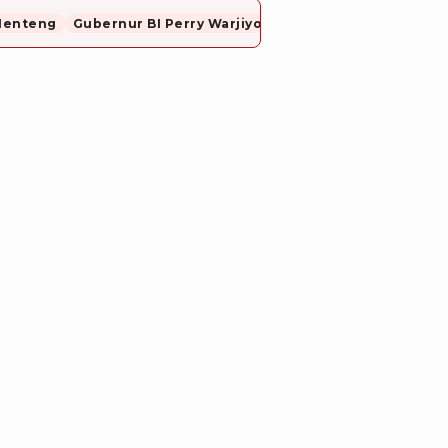
Menteng
Gubernur BI Perry Warjiyo Mundur