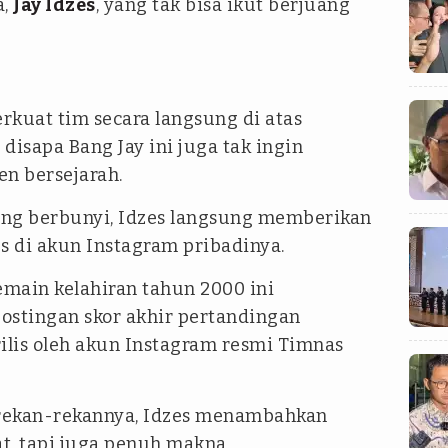
a,
Jay Idzes
, yang tak bisa ikut berjuang
rkuat tim secara langsung di atas
disapa Bang Jay ini juga tak ingin
n bersejarah.
jang berbunyi, Idzes langsung memberikan
s di akun Instagram pribadinya.
main kelahiran tahun 2000 ini
postingan skor akhir pertandingan
ilis oleh akun Instagram resmi Timnas
ekan-rekannya, Idzes menambahkan
at, tapi juga penuh makna.