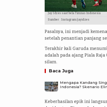
Jay Idzes saat bela Timnas Indonesia
Sumber :
Instagram/jayidzes
Pasalnya, ini menjadi kemen
setelah penantian panjang s
Terakhir kali Garuda menum
adalah pada ajang Piala Raja
silam.
Baca Juga
Mengapa Kandang Sing
Indonesia? Skenario Eli
Keberhasilan epik ini langsu