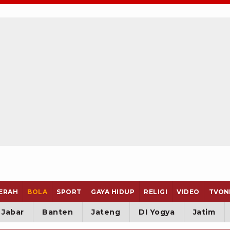
ERAH
BOLA
SPORT
GAYA HIDUP
RELIGI
VIDEO
TVON
Jabar
Banten
Jateng
DI Yogya
Jatim