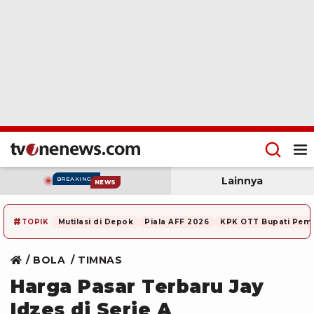
Lainnya
BREAKING
NEWS
#
TOPIK
Mutilasi di Depok
Piala AFF 2026
KPK OTT Bupati Pem
BOLA
TIMNAS
Harga Pasar Terbaru Jay
Idzes di Serie A