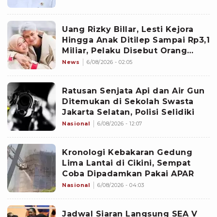
Uang Rizky Billar, Lesti Kejora
Hingga Anak Ditilep Sampai Rp3,1
Miliar, Pelaku Disebut Orang
Terdekat
News
6/08/2026 - 02:05
Ratusan Senjata Api dan Air Gun
Ditemukan di Sekolah Swasta
Jakarta Selatan, Polisi Selidiki
Nasional
6/08/2026 - 12:07
Kronologi Kebakaran Gedung
Lima Lantai di Cikini, Sempat
Coba Dipadamkan Pakai APAR
Nasional
6/08/2026 - 04:03
Jadwal Siaran Langsung SEA V