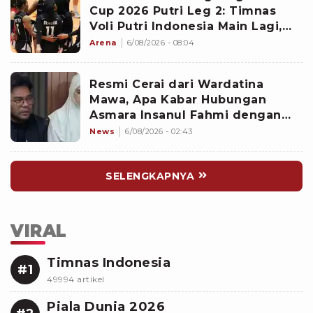
Cup 2026 Putri Leg 2: Timnas
Voli Putri Indonesia Main Lagi,
Langsung Hadapi Vietnam
Arena
6/08/2026 - 08:04
Resmi Cerai dari Wardatina
Mawa, Apa Kabar Hubungan
Asmara Insanul Fahmi dengan
Inara Rusli?
News
6/08/2026 - 02:43
SELENGKAPNYA
VIRAL
Timnas Indonesia
#1
49994 artikel
Piala Dunia 2026