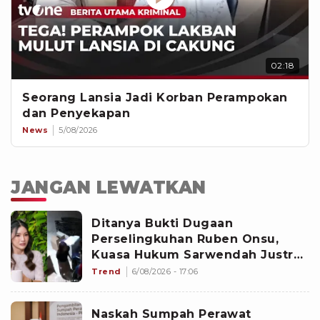
02:18
Seorang Lansia Jadi Korban Perampokan
dan Penyekapan
News
5/08/2026
JANGAN LEWATKAN
Ditanya Bukti Dugaan
Perselingkuhan Ruben Onsu,
Kuasa Hukum Sarwendah Justru
Bilang Begini
Trend
6/08/2026 - 17:06
Naskah Sumpah Perawat