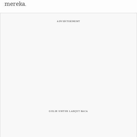
mereka.
ADVERTISEMENT
GULIR UNTUK LANJUT BACA