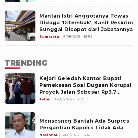
Mantan Istri Anggotanya Tewas
Diduga 'Ditembak', Kanit Reskrim
Sunggal Dicopot dari Jabatannya
Sumatera
6/08/2026 - 16:54
TRENDING
Kejari Geledah Kantor Bupati
Pamekasan Soal Dugaan Korupsi
Proyek Jalan Sebesar Rp3,7
Milliar
Jatim
6/08/2026 - 10:12
Mensesneg Bantah Ada Surpres
Pergantian Kapolri: Tidak Ada
Nasional
6/08/2026 - 15:47