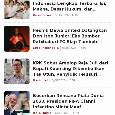
Indonesia Lengkap Terbaru: Isi,
Makna, Dasar Hukum, dan
Kewajiban Etik Tenaga
Kesehatan
6/08/2026 - 17:02
Kesehatan
Resmi! Dewa United Datangkan
Denilson Junior, Eks Bomber
Ratchaburi FC Siap Tambah
Ketajaman Banten Warriors
Liga Indonesia
6/08/2026 - 16:59
KPK Sebut Amplop Raja Juli dari
Bupati Kuansing Dikembalikan
Tak Utuh, Penyidik Telusuri
Selisihnya
Nasional
6/08/2026 - 16:59
Bocorkan Rencana Piala Dunia
2030, Presiden FIFA Gianni
Infantino Minta Maaf
Bola Dunia
6/08/2026 - 16:59