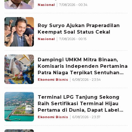
Nasional
7/08/2026 - 00:34
Roy Suryo Ajukan Praperadilan
Keempat Soal Status Cekal
Nasional
7/08/2026 - 00:15
Dampingi UMKM Mitra Binaan,
Komisaris Independen Pertamina
Patra Niaga Terpikat Sentuhan
Cerita di Balik setiap Karya
Ekonomi Bisnis
6/08/2026 - 23:54
Terminal LPG Tanjung Sekong
Raih Sertifikasi Terminal Hijau
Pertama di Dunia, Dapat Label
Bintang 2
Ekonomi Bisnis
6/08/2026 - 23:37