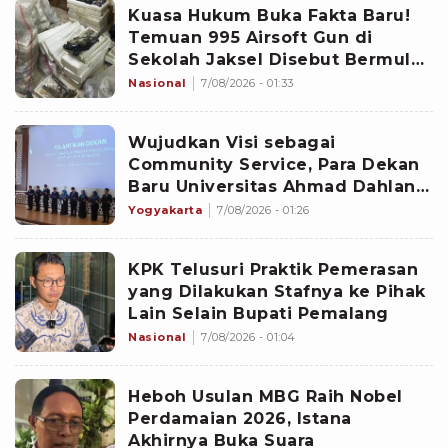
Kuasa Hukum Buka Fakta Baru!
Temuan 995 Airsoft Gun di
Sekolah Jaksel Disebut Bermula
dari Sengketa Yayasan
Nasional
7/08/2026 - 01:33
Wujudkan Visi sebagai
Community Service, Para Dekan
Baru Universitas Ahmad Dahlan
Diminta Fokus pada Lima
Yogyakarta
7/08/2026 - 01:26
Agenda Strategis
KPK Telusuri Praktik Pemerasan
yang Dilakukan Stafnya ke Pihak
Lain Selain Bupati Pemalang
Nasional
7/08/2026 - 01:04
Heboh Usulan MBG Raih Nobel
Perdamaian 2026, Istana
Akhirnya Buka Suara