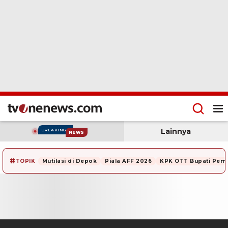
Lainnya
BREAKING
NEWS
#
TOPIK
Mutilasi di Depok
Piala AFF 2026
KPK OTT Bupati Pem