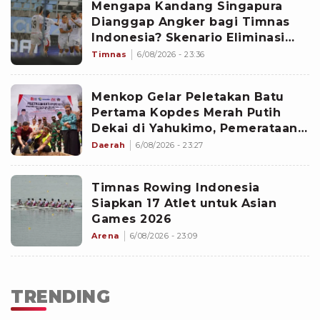
Mengapa Kandang Singapura
Dianggap Angker bagi Timnas
Indonesia? Skenario Eliminasi
Gila Bisa Terulang
Timnas
6/08/2026 - 23:36
Menkop Gelar Peletakan Batu
Pertama Kopdes Merah Putih
Dekai di Yahukimo, Pemerataan
Ekonomi di Papua Diperkuat
Daerah
6/08/2026 - 23:27
Timnas Rowing Indonesia
Siapkan 17 Atlet untuk Asian
Games 2026
Arena
6/08/2026 - 23:09
TRENDING