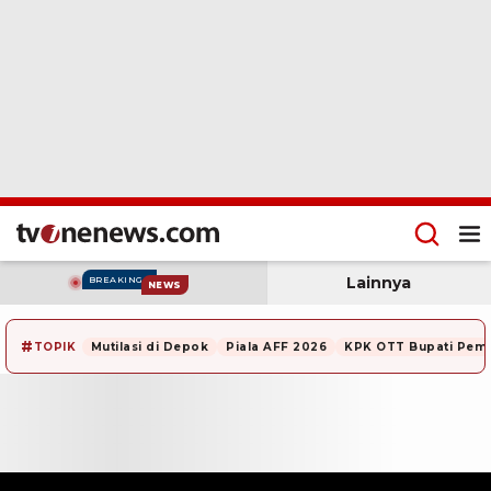
Lainnya
BREAKING
NEWS
#
TOPIK
Mutilasi di Depok
Piala AFF 2026
KPK OTT Bupati Pem