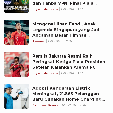
dan Tanpa VPN! Final Piala
Presiden 2026 Persib vs
Liga Indonesia
6/08/2026 - 17:38
Persebaya
Mengenal Ilhan Fandi, Anak
Legenda Singapura yang Jadi
Ancaman Besar Timnas
Indonesia di Piala AFF 2026
Timnas
6/08/2026 - 17:36
Persija Jakarta Resmi Raih
Peringkat Ketiga Piala Presiden
Setelah Kalahkan Arema FC
Liga Indonesia
6/08/2026 - 17:35
Adopsi Kendaraan Listrik
Meningkat, 21.865 Pelanggan
Baru Gunakan Home Charging
Services PLN pada Semester I
Ekonomi Bisnis
6/08/2026 - 17:34
2026