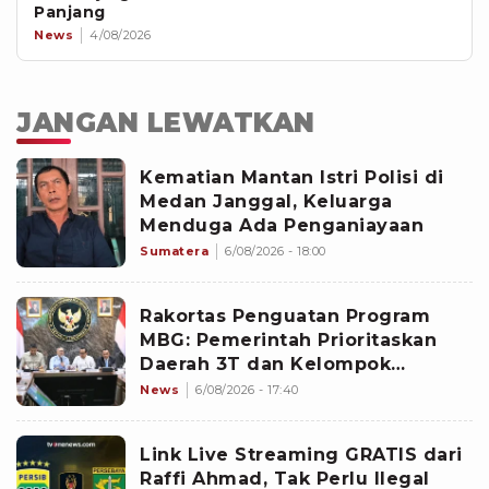
Panjang
News
4/08/2026
JANGAN LEWATKAN
Kematian Mantan Istri Polisi di
Medan Janggal, Keluarga
Menduga Ada Penganiayaan
Sumatera
6/08/2026 - 18:00
Rakortas Penguatan Program
MBG: Pemerintah Prioritaskan
Daerah 3T dan Kelompok
Sasaran Prioritas
News
6/08/2026 - 17:40
Link Live Streaming GRATIS dari
Raffi Ahmad, Tak Perlu Ilegal