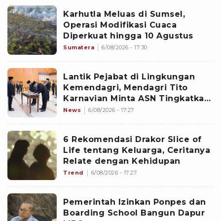
Karhutla Meluas di Sumsel,
Operasi Modifikasi Cuaca
Diperkuat hingga 10 Agustus
Sumatera
6/08/2026 - 17:30
Lantik Pejabat di Lingkungan
Kemendagri, Mendagri Tito
Karnavian Minta ASN Tingkatkan
Kinerja
News
6/08/2026 - 17:27
6 Rekomendasi Drakor Slice of
Life tentang Keluarga, Ceritanya
Relate dengan Kehidupan
Trend
6/08/2026 - 17:27
Pemerintah Izinkan Ponpes dan
Boarding School Bangun Dapur