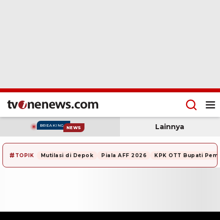
Lainnya
BREAKING
NEWS
#
TOPIK
Mutilasi di Depok
Piala AFF 2026
KPK OTT Bupati Pem