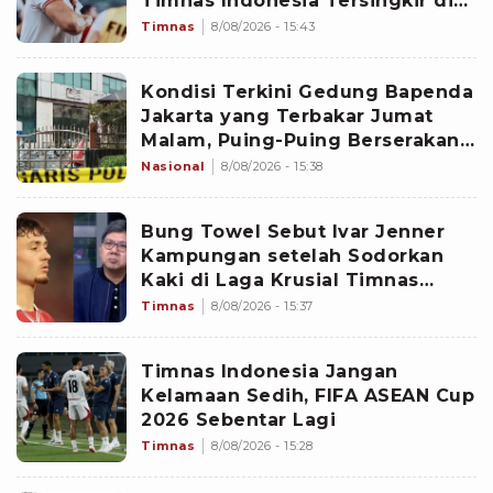
Timnas Indonesia Tersingkir di
Piala AFF 2026
Timnas
8/08/2026 - 15:43
Kondisi Terkini Gedung Bapenda
Jakarta yang Terbakar Jumat
Malam, Puing-Puing Berserakan
di Halaman
Nasional
8/08/2026 - 15:38
Bung Towel Sebut Ivar Jenner
Kampungan setelah Sodorkan
Kaki di Laga Krusial Timnas
Indonesia vs Singapura Piala AFF
Timnas
8/08/2026 - 15:37
2026
Timnas Indonesia Jangan
Kelamaan Sedih, FIFA ASEAN Cup
2026 Sebentar Lagi
Timnas
8/08/2026 - 15:28