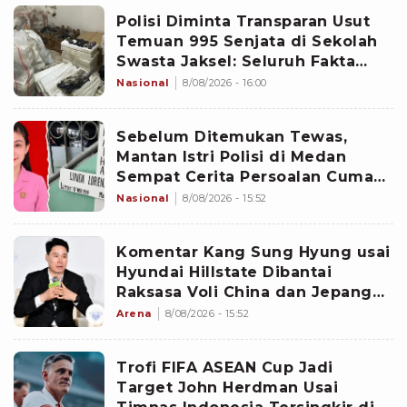
Polisi Diminta Transparan Usut
Temuan 995 Senjata di Sekolah
Swasta Jaksel: Seluruh Fakta
Harus Dibuka
Nasional
8/08/2026 - 16:00
Sebelum Ditemukan Tewas,
Mantan Istri Polisi di Medan
Sempat Cerita Persoalan Cuma
Dikasih Uang Rp10 Ribu
Nasional
8/08/2026 - 15:52
Komentar Kang Sung Hyung usai
Hyundai Hillstate Dibantai
Raksasa Voli China dan Jepang
saat Top Club Super Match 2026
Arena
8/08/2026 - 15:52
Trofi FIFA ASEAN Cup Jadi
Target John Herdman Usai