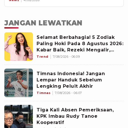
News
4/08/2026
JANGAN LEWATKAN
Selamat Berbahagia! 5 Zodiak
Paling Hoki Pada 8 Agustus 2026:
Kabar Baik, Rezeki Mengalir,
Peluang Baru Berdatangan
Trend
7/08/2026 - 06:09
Timnas Indonesia! Jangan
Lempar Handuk Sebelum
Lengking Peluit Akhir
Timnas
7/08/2026 - 06:07
Tiga Kali Absen Pemeriksaan,
KPK Imbau Rudy Tanoe
Kooperatif