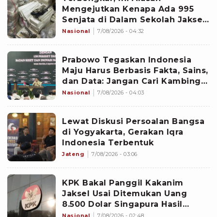
Mengejutkan Kenapa Ada 995
Senjata di Dalam Sekolah Jaksel
Sejak 2020
Nasional
7/08/2026 - 04:32
Prabowo Tegaskan Indonesia
Maju Harus Berbasis Fakta, Sains,
dan Data: Jangan Cari Kambing
Hitam
Nasional
7/08/2026 - 04:03
Lewat Diskusi Persoalan Bangsa
di Yogyakarta, Gerakan Iqra
Indonesia Terbentuk
Jateng
7/08/2026 - 03:06
KPK Bakal Panggil Kakanim
Jaksel Usai Ditemukan Uang
8.500 Dolar Singapura Hasil
Penggeledahan
Nasional
7/08/2026 - 02:48