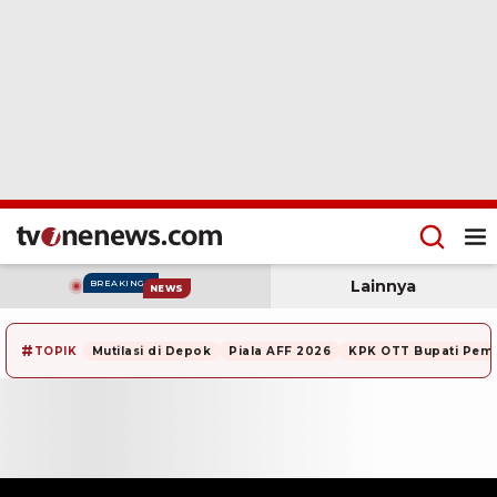
Lainnya
BREAKING
NEWS
#
TOPIK
Mutilasi di Depok
Piala AFF 2026
KPK OTT Bupati Pem