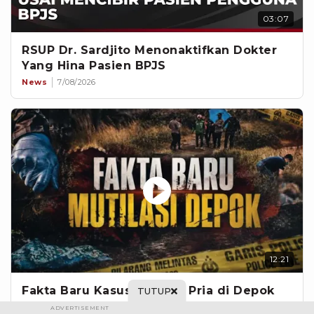
03:07
RSUP Dr. Sardjito Menonaktifkan Dokter
Yang Hina Pasien BPJS
News
7/08/2026
12:21
Fakta Baru Kasus Mutilasi Pria di Depok
TUTUP
News
7/08/2026
ADVERTISEMENT