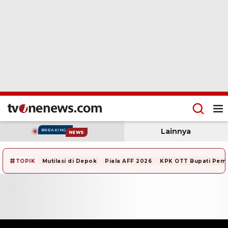
Lainnya
BREAKING
NEWS
#
TOPIK
Mutilasi di Depok
Piala AFF 2026
KPK OTT Bupati Pem