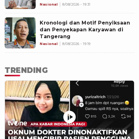
Pengajuannya
Nasional
8/08/2026 - 19:31
Kronologi dan Motif Penyiksaan
dan Penyekapan Karyawan di
Tangerang
Nasional
8/08/2026 - 19:19
TRENDING