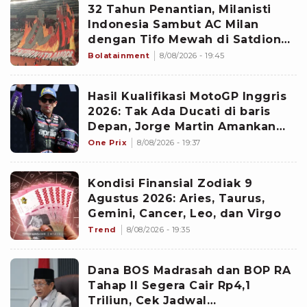
32 Tahun Penantian, Milanisti
Indonesia Sambut AC Milan
dengan Tifo Mewah di Satdion
Gelora Bung Karno
Bolatainment
8/08/2026 - 19:45
Hasil Kualifikasi MotoGP Inggris
2026: Tak Ada Ducati di baris
Depan, Jorge Martin Amankan
Pole Position di Silverstone
One Prix
8/08/2026 - 19:37
Kondisi Finansial Zodiak 9
Agustus 2026: Aries, Taurus,
Gemini, Cancer, Leo, dan Virgo
Trend
8/08/2026 - 19:35
Dana BOS Madrasah dan BOP RA
Tahap II Segera Cair Rp4,1
Triliun, Cek Jadwal