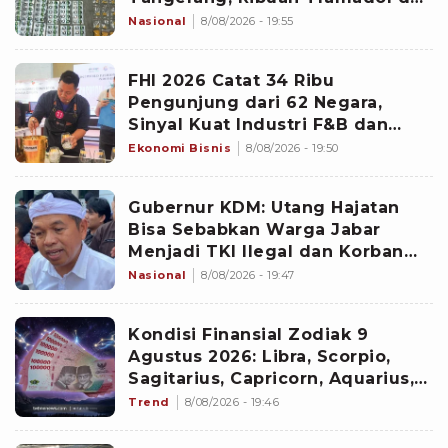
Hexymer Ikut Disita
Nasional
8/08/2026 - 19:55
FHI 2026 Catat 34 Ribu
Pengunjung dari 62 Negara,
Sinyal Kuat Industri F&B dan
Hospitality Indonesia
Ekonomi Bisnis
8/08/2026 - 19:50
Gubernur KDM: Utang Hajatan
Bisa Sebabkan Warga Jabar
Menjadi TKI Ilegal dan Korban
TPPO
Nasional
8/08/2026 - 19:47
Kondisi Finansial Zodiak 9
Agustus 2026: Libra, Scorpio,
Sagitarius, Capricorn, Aquarius,
dan Pisces
Trend
8/08/2026 - 19:46