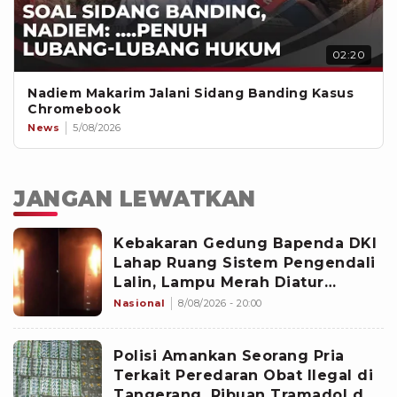
02:20
Nadiem Makarim Jalani Sidang Banding Kasus
Chromebook
News
5/08/2026
JANGAN LEWATKAN
Kebakaran Gedung Bapenda DKI
Lahap Ruang Sistem Pengendali
Lalin, Lampu Merah Diatur
Manual Sementara
Nasional
8/08/2026 - 20:00
Polisi Amankan Seorang Pria
Terkait Peredaran Obat Ilegal di
Tangerang, Ribuan Tramadol dan