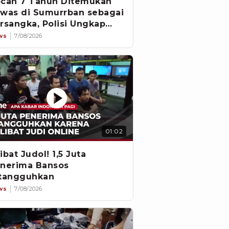
cah 7 Tahun Ditemukan
was di Sumurrban sebagai
rsangka, Polisi Ungkap
vestigasi
ws
7/08/2026
01:02
ibat Judol! 1,5 Juta
nerima Bansos
tangguhkan
ws
7/08/2026