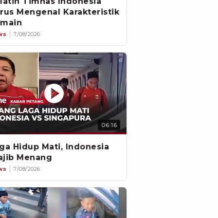
latih Timnas Indonesia
rus Mengenal Karakteristik
main
ws
7/08/2026
06:16
ga Hidup Mati, Indonesia
jib Menang
ws
7/08/2026