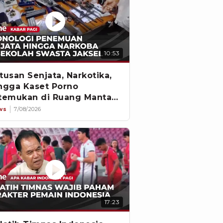
10:53
tusan Senjata, Narkotika,
ngga Kaset Porno
temukan di Ruang Mantan
tua Yayasan
ws
7/08/2026
17:23