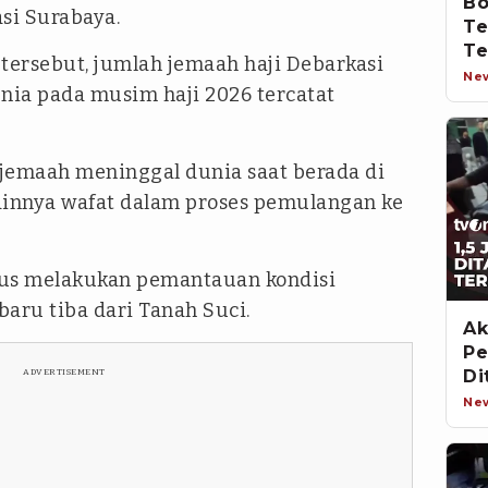
Bo
si Surabaya.
Te
Te
ersebut, jumlah jemaah haji Debarkasi
In
Ne
ia pada musim haji 2026 tercatat
 jemaah meninggal dunia saat berada di
ainnya wafat dalam proses pemulangan ke
rus melakukan pemantauan kondisi
baru tiba dari Tanah Suci.
Ak
Pe
Di
ADVERTISEMENT
Ne