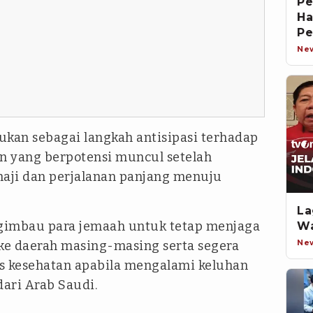
Pe
Ha
Pe
Ne
ukan sebagai langkah antisipasi terhadap
n yang berpotensi muncul setelah
haji dan perjalanan panjang menuju
La
gimbau para jemaah untuk tetap menjaga
Wa
Ne
i ke daerah masing-masing serta segera
tas kesehatan apabila mengalami keluhan
ari Arab Saudi.