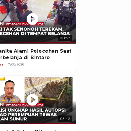
00:57
nita Alami Pelecehan Saat
rbelanja di Bintaro
ws
7/08/2026
05:42