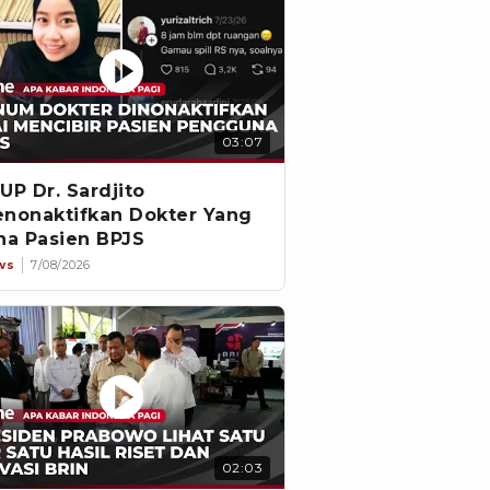
03:07
UP Dr. Sardjito
nonaktifkan Dokter Yang
na Pasien BPJS
ws
7/08/2026
02:03