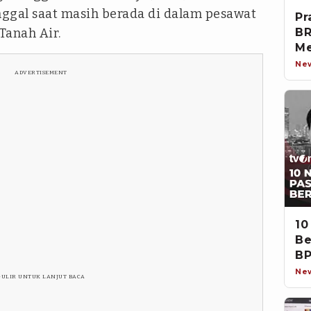
ggal saat masih berada di dalam pesawat
Pr
Tanah Air.
BR
Me
Ne
ADVERTISEMENT
10
Be
BP
Ne
GULIR UNTUK LANJUT BACA