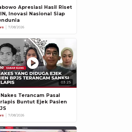
abowo Apresiasi Hasil Riset
IN, Inovasi Nasional Siap
ndunia
ws
7/08/2026
03:25
 Nakes Terancam Pasal
rlapis Buntut Ejek Pasien
JS
ws
7/08/2026