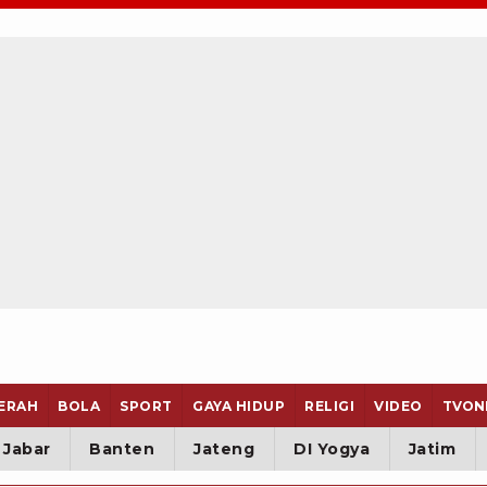
ERAH
BOLA
SPORT
GAYA HIDUP
RELIGI
VIDEO
TVON
Jabar
Banten
Jateng
DI Yogya
Jatim