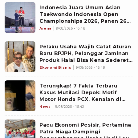
Indonesia Juara Umum Asian
Taekwondo Indonesia Open
Championships 2026, Panen 26
Medali Usai Kalahkan 35 Negara
Arena
9/08/2026 - 16:48
Pelaku Usaha Wajib Catat Aturan
Baru BPJPH, Pelanggar Jaminan
Produk Halal Bisa Kena Sederet
Sanksi
Ekonomi Bisnis
9/08/2026 - 16:48
Terungkap! 7 Fakta Terbaru
Kasus Mutilasi Depok: Motif
Motor Honda PCX, Kenalan di
Aplikasi hingga Pelaku Kabur ke
News
9/08/2026 - 16:42
Pandeglang
Pacu Ekonomi Pesisir, Pertamina
Patra Niaga Dampingi