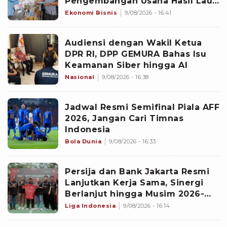
Pengembangan Usaha Hasil Laut
di Batam
Ekonomi Bisnis
9/08/2026 - 16:41
Audiensi dengan Wakil Ketua
DPR RI, DPP GEMURA Bahas Isu
Keamanan Siber hingga AI
Nasional
9/08/2026 - 16:38
Jadwal Resmi Semifinal Piala AFF
2026, Jangan Cari Timnas
Indonesia
Bola Dunia
9/08/2026 - 16:33
‎Persija dan Bank Jakarta Resmi
Lanjutkan Kerja Sama, Sinergi
Berlanjut hingga Musim 2026-
2027
Liga Indonesia
9/08/2026 - 16:14