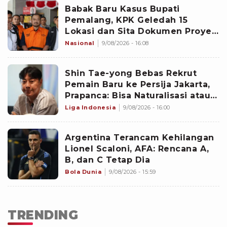
Babak Baru Kasus Bupati
Pemalang, KPK Geledah 15
Lokasi dan Sita Dokumen Proyek
PUPR hingga CCTV Hotel
Nasional
9/08/2026 - 16:08
‎Shin Tae-yong Bebas Rekrut
Pemain Baru ke Persija Jakarta,
Prapanca: Bisa Naturalisasi atau
Asing
Liga Indonesia
9/08/2026 - 16:00
Argentina Terancam Kehilangan
Lionel Scaloni, AFA: Rencana A,
B, dan C Tetap Dia
Bola Dunia
9/08/2026 - 15:59
TRENDING