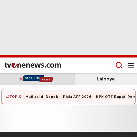
Lainnya
BREAKING
NEWS
#
TOPIK
Mutilasi di Depok
Piala AFF 2026
KPK OTT Bupati Pem