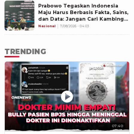
Prabowo Tegaskan Indonesia
Maju Harus Berbasis Fakta, Sains,
dan Data: Jangan Cari Kambing
Hitam
Nasional
7/08/2026 - 04:03
TRENDING
07:40