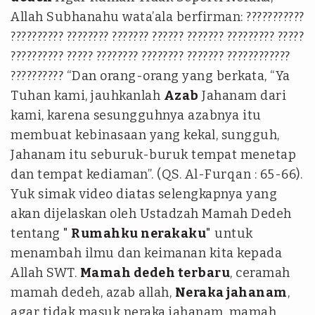
Allah Subhanahu wata’ala berfirman: ???????????
?????????? ???????? ??????? ?????? ??????? ????????? ?????
?????????? ????? ???????? ???????? ??????? ????????????
?????????? “Dan orang-orang yang berkata, “Ya
Tuhan kami, jauhkanlah
Azab
Jahanam dari
kami, karena sesungguhnya azabnya itu
membuat kebinasaan yang kekal, sungguh,
Jahanam itu seburuk-buruk tempat menetap
dan tempat kediaman”. (QS. Al-Furqan : 65-66).
Yuk simak video diatas selengkapnya yang
akan dijelaskan oleh Ustadzah Mamah Dedeh
tentang "
Rumahku nerakaku
" untuk
menambah ilmu dan keimanan kita kepada
Allah SWT.
Mamah dedeh terbaru
, ceramah
mamah dedeh, azab allah,
Neraka jahanam
,
agar tidak masuk neraka jahanam, mamah