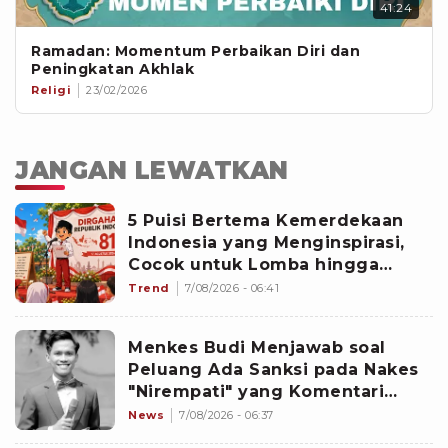
41:24
Ramadan: Momentum Perbaikan Diri dan
Peningkatan Akhlak
Religi
23/02/2026
JANGAN LEWATKAN
5 Puisi Bertema Kemerdekaan
Indonesia yang Menginspirasi,
Cocok untuk Lomba hingga
Upacara HUT ke-81 RI
Trend
7/08/2026 - 06:41
Menkes Budi Menjawab soal
Peluang Ada Sanksi pada Nakes
"Nirempati" yang Komentari
Curhatan Pasien BPJS Yurizal
News
7/08/2026 - 06:37