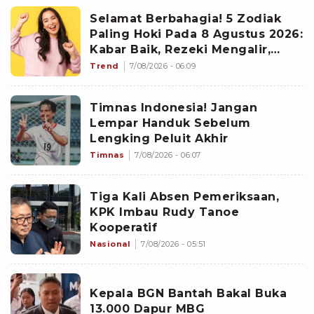
Selamat Berbahagia! 5 Zodiak
Paling Hoki Pada 8 Agustus 2026:
Kabar Baik, Rezeki Mengalir,
Peluang Baru Berdatangan
Trend
7/08/2026 - 06:09
Timnas Indonesia! Jangan
Lempar Handuk Sebelum
Lengking Peluit Akhir
Timnas
7/08/2026 - 06:07
Tiga Kali Absen Pemeriksaan,
KPK Imbau Rudy Tanoe
Kooperatif
Nasional
7/08/2026 - 05:51
Kepala BGN Bantah Bakal Buka
13.000 Dapur MBG