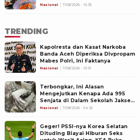
Nasional
7/08/2026 - 10:35
TRENDING
Kapolresta dan Kasat Narkoba
Banda Aceh Diperiksa Divpropam
Mabes Polri, Ini Faktanya
Nasional
7/08/2026 - 10:15
Terbongkar, Ini Alasan
Mengejutkan Kenapa Ada 995
Senjata di Dalam Sekolah Jaksel
Sejak 2020
Nasional
7/08/2026 - 04:32
Geger! PSSI-nya Korea Selatan
Dituding Biayai Hiburan Seks