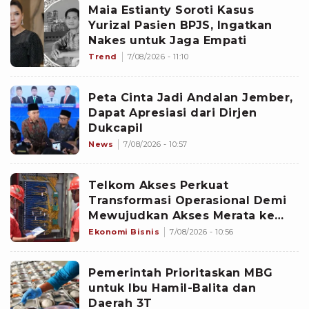
Maia Estianty Soroti Kasus
Yurizal Pasien BPJS, Ingatkan
Nakes untuk Jaga Empati
Trend
7/08/2026 - 11:10
Peta Cinta Jadi Andalan Jember,
Dapat Apresiasi dari Dirjen
Dukcapil
News
7/08/2026 - 10:57
Telkom Akses Perkuat
Transformasi Operasional Demi
Mewujudkan Akses Merata ke
Seluruh Negeri
Ekonomi Bisnis
7/08/2026 - 10:56
Pemerintah Prioritaskan MBG
untuk Ibu Hamil-Balita dan
Daerah 3T