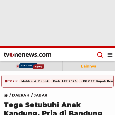
Lainnya
BREAKING
NEWS
#
TOPIK
Mutilasi di Depok
Piala AFF 2026
KPK OTT Bupati Pem
DAERAH
JABAR
Tega Setubuhi Anak
Kandung, Pria di Bandung