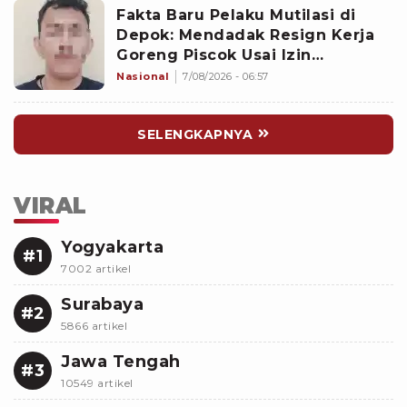
Fakta Baru Pelaku Mutilasi di
Depok: Mendadak Resign Kerja
Goreng Piscok Usai Izin
Interview di Mal
Nasional
7/08/2026 - 06:57
SELENGKAPNYA
VIRAL
Yogyakarta
#1
7002 artikel
Surabaya
#2
5866 artikel
Jawa Tengah
#3
10549 artikel