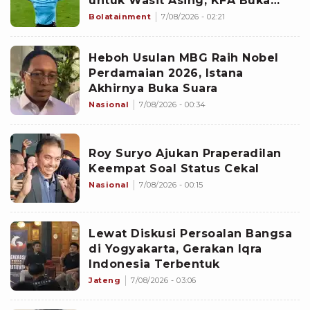
untuk Wasit Asing, KFA Buka
Suara
Bolatainment
7/08/2026 - 02:21
Heboh Usulan MBG Raih Nobel
Perdamaian 2026, Istana
Akhirnya Buka Suara
Nasional
7/08/2026 - 00:34
Roy Suryo Ajukan Praperadilan
Keempat Soal Status Cekal
Nasional
7/08/2026 - 00:15
Lewat Diskusi Persoalan Bangsa
di Yogyakarta, Gerakan Iqra
Indonesia Terbentuk
Jateng
7/08/2026 - 03:06