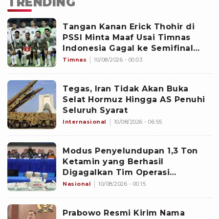
TRENDING
Tangan Kanan Erick Thohir di
PSSI Minta Maaf Usai Timnas
Indonesia Gagal ke Semifinal
Piala AFF 2026: Jangan Hujat
Timnas
10/08/2026 - 00:03
Pemain
Tegas, Iran Tidak Akan Buka
Selat Hormuz Hingga AS Penuhi
Seluruh Syarat
Internasional
10/08/2026 - 06:55
Modus Penyelundupan 1,3 Ton
Ketamin yang Berhasil
Digagalkan Tim Operasi
Gabungan di Perairan Natuna
Nasional
10/08/2026 - 00:15
Prabowo Resmi Kirim Nama