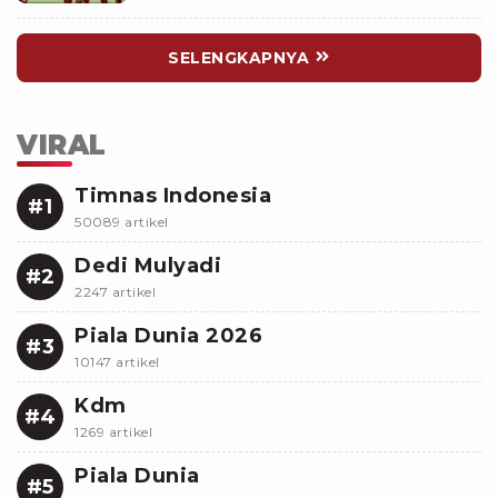
SELENGKAPNYA
VIRAL
Timnas Indonesia
#1
50089 artikel
Dedi Mulyadi
#2
2247 artikel
Piala Dunia 2026
#3
10147 artikel
Kdm
#4
1269 artikel
Piala Dunia
#5