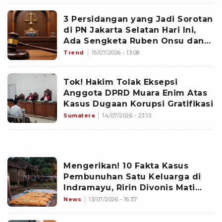
3 Persidangan yang Jadi Sorotan
di PN Jakarta Selatan Hari Ini,
Ada Sengketa Ruben Onsu dan
Sarwendah
Trend
15/07/2026 - 13:08
Tok! Hakim Tolak Eksepsi
Anggota DPRD Muara Enim Atas
Kasus Dugaan Korupsi Gratifikasi
Sumatera
14/07/2026 - 23:13
Mengerikan! 10 Fakta Kasus
Pembunuhan Satu Keluarga di
Indramayu, Ririn Divonis Mati
hingga Fakta Mengejutkan di
News
13/07/2026 - 16:37
Persidangan