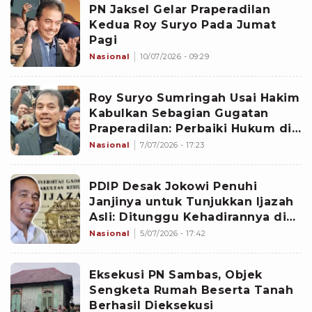
PN Jaksel Gelar Praperadilan
Kedua Roy Suryo Pada Jumat
Pagi
Nasional
10/07/2026 - 09:29
Roy Suryo Sumringah Usai Hakim
Kabulkan Sebagian Gugatan
Praperadilan: Perbaiki Hukum di
Indonesia
Nasional
7/07/2026 - 17:23
PDIP Desak Jokowi Penuhi
Janjinya untuk Tunjukkan Ijazah
Asli: Ditunggu Kehadirannya di
PN Jakarta Timur
Nasional
5/07/2026 - 17:42
Eksekusi PN Sambas, Objek
Sengketa Rumah Beserta Tanah
Berhasil Dieksekusi