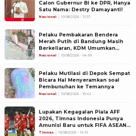
Calon Gubernur BI ke DPR, Hanya
Satu Nama: Destry Damayanti!
Nasional
10/08/2026 - 13:37
Pelaku Pembakaran Bendera
Merah Putih di Bandung Masih
Berkeliaran, KDM Umumkan
Sayembara Berhadiah
Nasional
10/08/2026 - 04:59
Pelaku Mutilasi di Depok Sempat
Bicara Hal Menyeramkan soal
Pembunuhan ke Temannya
Nasional
10/08/2026 - 10:42
Lupakan Kegagalan Piala AFF
2026, Timnas Indonesia Punya
Amunisi Baru untuk FIFA ASEAN
Cup, Siapa?
Timnas
10/08/2026 - 14:10