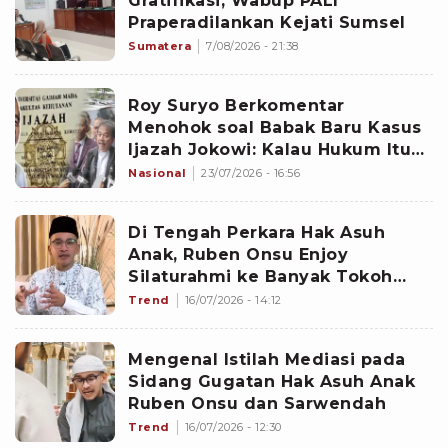
Gratifikasi, Wabup PALI
Praperadilankan Kejati Sumsel
Sumatera
7/08/2026 - 21:38
Roy Suryo Berkomentar
Menohok soal Babak Baru Kasus
Ijazah Jokowi: Kalau Hukum Itu
Lurus, Ini Tidak Jadi Preseden
Nasional
23/07/2026 - 16:56
Di Tengah Perkara Hak Asuh
Anak, Ruben Onsu Enjoy
Silaturahmi ke Banyak Tokoh
Agama sampai Ikuti Kajian
Trend
16/07/2026 - 14:12
Mengenal Istilah Mediasi pada
Sidang Gugatan Hak Asuh Anak
Ruben Onsu dan Sarwendah
Trend
16/07/2026 - 12:30