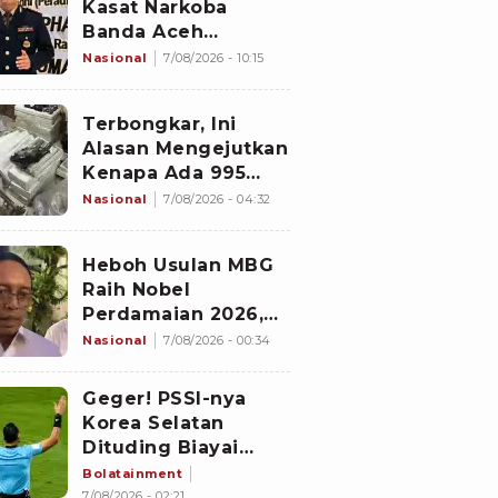
Kasat Narkoba
Banda Aceh
Diperiksa
Nasional
7/08/2026 - 10:15
Divpropam Mabes
Polri, Ini Faktanya
Terbongkar, Ini
Alasan Mengejutkan
Kenapa Ada 995
Senjata di Dalam
Nasional
7/08/2026 - 04:32
Sekolah Jaksel
Sejak 2020
Heboh Usulan MBG
Raih Nobel
Perdamaian 2026,
Istana Akhirnya
Nasional
7/08/2026 - 00:34
Buka Suara
Geger! PSSI-nya
Korea Selatan
Dituding Biayai
Hiburan Seks untuk
Bolatainment
Wasit Asing, KFA
7/08/2026 - 02:21