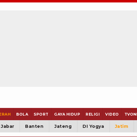
ERAH
BOLA
SPORT
GAYA HIDUP
RELIGI
VIDEO
TVON
Jabar
Banten
Jateng
DI Yogya
Jatim