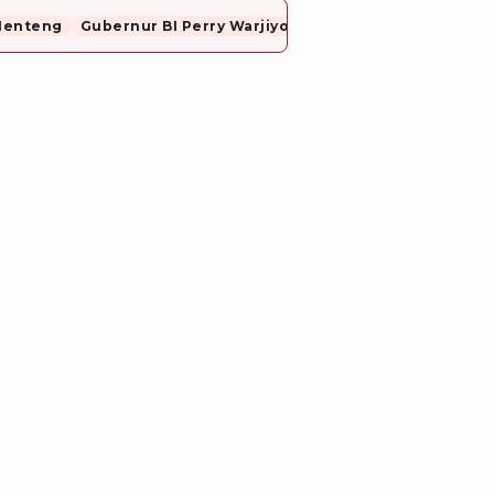
Menteng
Gubernur BI Perry Warjiyo Mundur