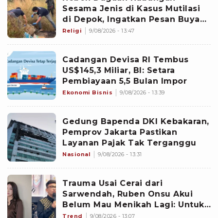
Sesama Jenis di Kasus Mutilasi
di Depok, Ingatkan Pesan Buya
Yahya soal Taubat
Religi
9/08/2026 - 13:47
Cadangan Devisa RI Tembus
US$145,3 Miliar, BI: Setara
Pembiayaan 5,5 Bulan Impor
Ekonomi Bisnis
9/08/2026 - 13:39
Gedung Bapenda DKI Kebakaran,
Pemprov Jakarta Pastikan
Layanan Pajak Tak Terganggu
Nasional
9/08/2026 - 13:31
Trauma Usai Cerai dari
Sarwendah, Ruben Onsu Akui
Belum Mau Menikah Lagi: Untuk
Hati Belum
Trend
9/08/2026 - 13:07