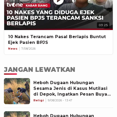
03:25
10 Nakes Terancam Pasal Berlapis Buntut
Ejek Pasien BPJS
News
7/08/2026
JANGAN LEWATKAN
Heboh Dugaan Hubungan
Sesama Jenis di Kasus Mutilasi
di Depok, Ingatkan Pesan Buya
Yahya soal Taubat
Religi
9/08/2026 - 13:47
Heboh Dugaan Hubungan