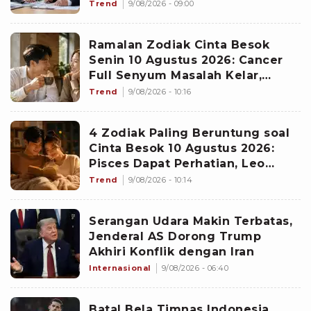
Makin Diperhitungkan
Trend
9/08/2026 - 09:00
Ramalan Zodiak Cinta Besok
Senin 10 Agustus 2026: Cancer
Full Senyum Masalah Kelar,
Scorpio Awas Terprovokasi
Trend
9/08/2026 - 10:16
Kabar Burung di Awal Pekan
4 Zodiak Paling Beruntung soal
Cinta Besok 10 Agustus 2026:
Pisces Dapat Perhatian, Leo
Makin Dekat dengan Si Dia
Trend
9/08/2026 - 10:14
Serangan Udara Makin Terbatas,
Jenderal AS Dorong Trump
Akhiri Konflik dengan Iran
Internasional
9/08/2026 - 06:40
Batal Bela Timnas Indonesia,