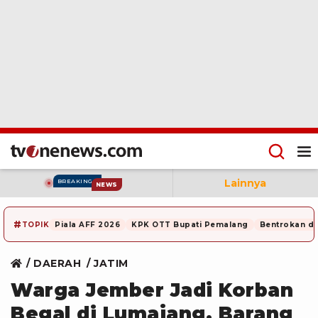
Lainnya
BREAKING
NEWS
#
TOPIK
Piala AFF 2026
KPK OTT Bupati Pemalang
Bentrokan di
DAERAH
JATIM
Warga Jember Jadi Korban
Begal di Lumajang, Barang