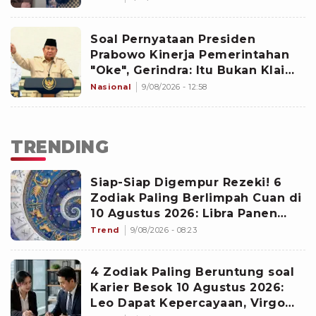
Soal Pernyataan Presiden
Prabowo Kinerja Pemerintahan
"Oke", Gerindra: Itu Bukan Klaim
Sepihak!
Nasional
9/08/2026 - 12:58
TRENDING
Siap-Siap Digempur Rezeki! 6
Zodiak Paling Berlimpah Cuan di
10 Agustus 2026: Libra Panen
Proyek Emas
Trend
9/08/2026 - 08:23
4 Zodiak Paling Beruntung soal
Karier Besok 10 Agustus 2026:
Leo Dapat Kepercayaan, Virgo