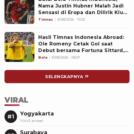
Nama Justin Hubner Malah Jadi
Sensasi di Eropa dan Dilirik Klub
Kasta Teratas
Timnas
9/08/2026 - 10:02
Hasil Timnas Indonesia Abroad:
Ole Romeny Cetak Gol saat
Debut bersama Fortuna Sittard,
Justin Hubner Main Penuh
Bola
9/08/2026 - 08:07
SELENGKAPNYA
VIRAL
Yogyakarta
#1
7003 artikel
Surabaya