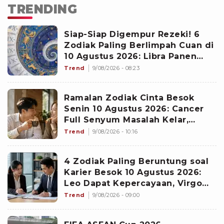
TRENDING
Siap-Siap Digempur Rezeki! 6
Zodiak Paling Berlimpah Cuan di
10 Agustus 2026: Libra Panen
Proyek Emas
Trend
9/08/2026 - 08:23
Ramalan Zodiak Cinta Besok
Senin 10 Agustus 2026: Cancer
Full Senyum Masalah Kelar,
Scorpio Awas Terprovokasi
Trend
9/08/2026 - 10:16
Kabar Burung di Awal Pekan
4 Zodiak Paling Beruntung soal
Karier Besok 10 Agustus 2026:
Leo Dapat Kepercayaan, Virgo
Makin Diperhitungkan
Trend
9/08/2026 - 09:00