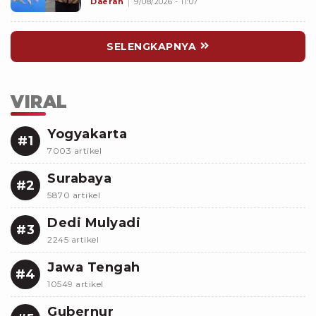
Sherly Tjoanda soal Rumpon
Daerah
9/08/2026 - 11:07
Ilegal
SELENGKAPNYA
VIRAL
Yogyakarta
#1
7003 artikel
Surabaya
#2
5870 artikel
Dedi Mulyadi
#3
2245 artikel
Jawa Tengah
#4
10549 artikel
Gubernur