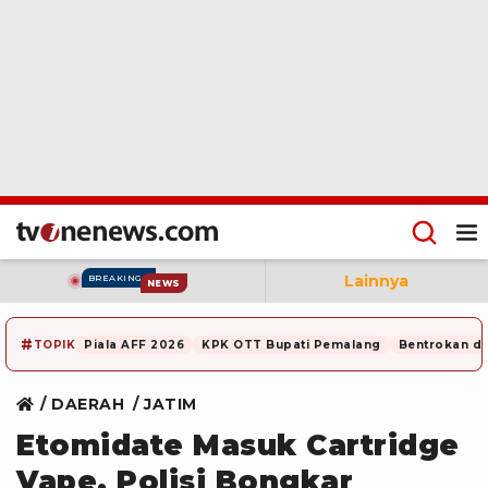
Lainnya
BREAKING
NEWS
#
TOPIK
Piala AFF 2026
KPK OTT Bupati Pemalang
Bentrokan di
DAERAH
JATIM
Etomidate Masuk Cartridge
Vape, Polisi Bongkar