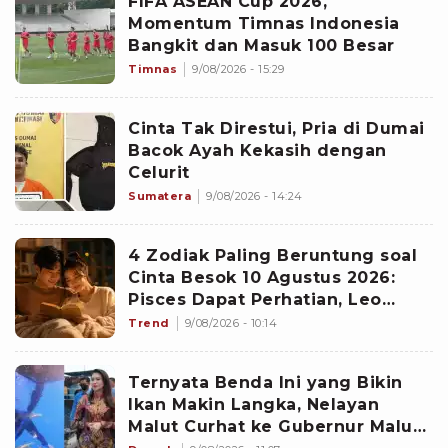
FIFA ASEAN Cup 2026,
Momentum Timnas Indonesia
Bangkit dan Masuk 100 Besar
Timnas
9/08/2026 - 15:29
Cinta Tak Direstui, Pria di Dumai
Bacok Ayah Kekasih dengan
Celurit
Sumatera
9/08/2026 - 14:24
4 Zodiak Paling Beruntung soal
Cinta Besok 10 Agustus 2026:
Pisces Dapat Perhatian, Leo
Makin Dekat dengan Si Dia
Trend
9/08/2026 - 10:14
Ternyata Benda Ini yang Bikin
Ikan Makin Langka, Nelayan
Malut Curhat ke Gubernur Malut