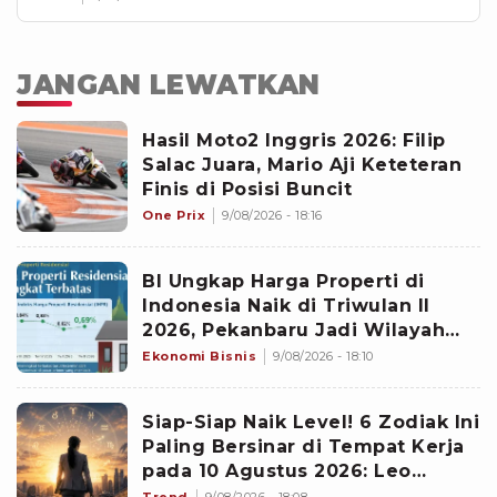
JANGAN LEWATKAN
Hasil Moto2 Inggris 2026: Filip
Salac Juara, Mario Aji Keteteran
Finis di Posisi Buncit
One Prix
9/08/2026 - 18:16
BI Ungkap Harga Properti di
Indonesia Naik di Triwulan II
2026, Pekanbaru Jadi Wilayah
Paling Mencolok
Ekonomi Bisnis
9/08/2026 - 18:10
Siap-Siap Naik Level! 6 Zodiak Ini
Paling Bersinar di Tempat Kerja
pada 10 Agustus 2026: Leo
Emban Peran Penting
Trend
9/08/2026 - 18:08