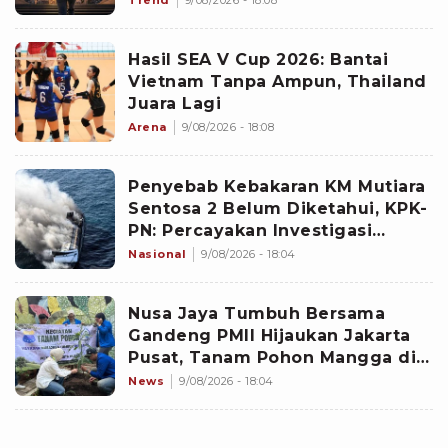
Hasil SEA V Cup 2026: Bantai
Vietnam Tanpa Ampun, Thailand
Juara Lagi
Arena
9/08/2026 - 18:08
Penyebab Kebakaran KM Mutiara
Sentosa 2 Belum Diketahui, KPK-
PN: Percayakan Investigasi
kepada KNKT
Nasional
9/08/2026 - 18:04
Nusa Jaya Tumbuh Bersama
Gandeng PMII Hijaukan Jakarta
Pusat, Tanam Pohon Mangga di
Mangga Dua
News
9/08/2026 - 18:04