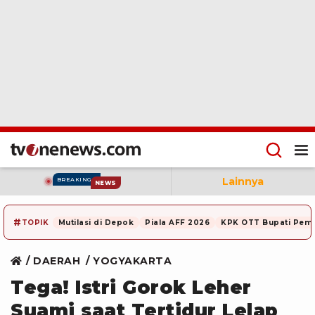
Lainnya
BREAKING
NEWS
#
TOPIK
Mutilasi di Depok
Piala AFF 2026
KPK OTT Bupati Pem
DAERAH
YOGYAKARTA
Tega! Istri Gorok Leher
Suami saat Tertidur Lelap