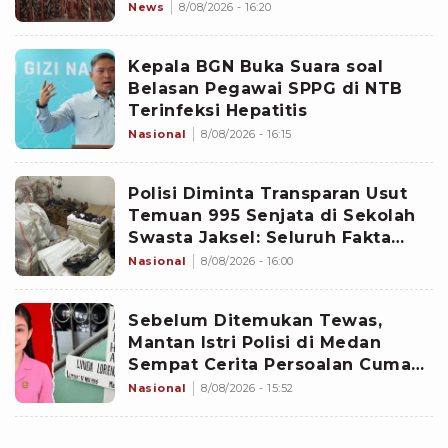
News
8/08/2026 - 16:20
Kepala BGN Buka Suara soal
Belasan Pegawai SPPG di NTB
Terinfeksi Hepatitis
Nasional
8/08/2026 - 16:15
Polisi Diminta Transparan Usut
Temuan 995 Senjata di Sekolah
Swasta Jaksel: Seluruh Fakta
Harus Dibuka
Nasional
8/08/2026 - 16:00
Sebelum Ditemukan Tewas,
Mantan Istri Polisi di Medan
Sempat Cerita Persoalan Cuma
Dikasih Uang Rp10 Ribu
Nasional
8/08/2026 - 15:52