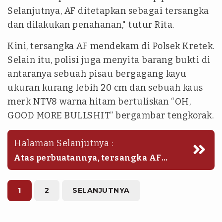
Selanjutnya, AF ditetapkan sebagai tersangka
dan dilakukan penahanan," tutur Rita.
Kini, tersangka AF mendekam di Polsek Kretek.
Selain itu, polisi juga menyita barang bukti di
antaranya sebuah pisau bergagang kayu
ukuran kurang lebih 20 cm dan sebuah kaus
merk NTV8 warna hitam bertuliskan “OH,
GOOD MORE BULLSHIT” bergambar tengkorak.
Halaman Selanjutnya :
Atas perbuatannya, tersangka AF
disangkakan melanggar Pasal 44 ayat
(2) Undang-Undang (UU) RI Nomor 23
Tahun 2004 tentang Penghapusan
1
2
SELANJUTNYA
Kekerasan Dalam Rumah Tangga (UU
PKDRT).