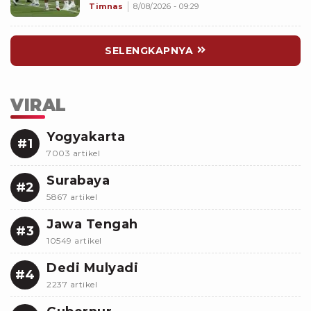
Memalukan!
Timnas
8/08/2026 - 09:29
SELENGKAPNYA
VIRAL
Yogyakarta
#1
7003 artikel
Surabaya
#2
5867 artikel
Jawa Tengah
#3
10549 artikel
Dedi Mulyadi
#4
2237 artikel