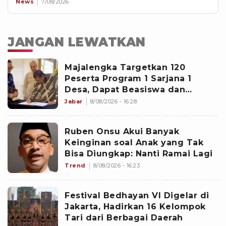
News
7/08/2026
JANGAN LEWATKAN
Majalengka Targetkan 120
Peserta Program 1 Sarjana 1
Desa, Dapat Beasiswa dan
Kesempatan Magang di Jepang
Jabar
8/08/2026 - 16:28
Ruben Onsu Akui Banyak
Keinginan soal Anak yang Tak
Bisa Diungkap: Nanti Ramai Lagi
Trend
8/08/2026 - 16:23
Festival Bedhayan VI Digelar di
Jakarta, Hadirkan 16 Kelompok
Tari dari Berbagai Daerah