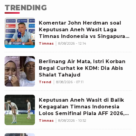
TRENDING
Komentar John Herdman soal
Keputusan Aneh Wasit Laga
Timnas Indonesia vs Singapura
di Piala AFF 2026: Percuma
Timnas
8/08/2026 - 12:14
Bahas Itu
Berlinang Air Mata, Istri Korban
Begal Curhat ke KDM: Dia Abis
Shalat Tahajud
Trend
8/08/2026 - 07:11
Keputusan Aneh Wasit di Balik
Kegagalan Timnas Indonesia
Lolos Semifinal Piala AFF 2026,
Untungkan Singapura dan
Timnas
8/08/2026 - 10:52
Rugikan Garuda