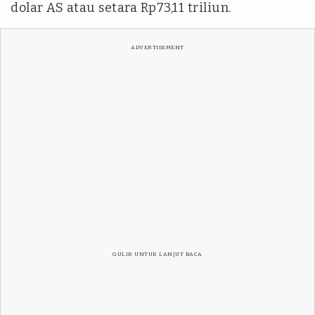
dolar AS atau setara Rp73,11 triliun.
ADVERTISEMENT
GULIR UNTUK LANJUT BACA