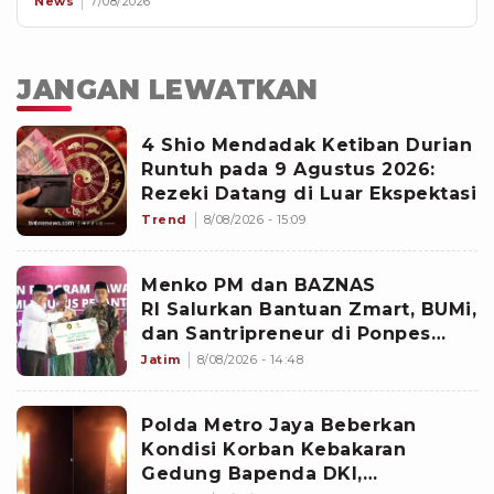
News
7/08/2026
JANGAN LEWATKAN
4 Shio Mendadak Ketiban Durian
Runtuh pada 9 Agustus 2026:
Rezeki Datang di Luar Ekspektasi
Trend
8/08/2026 - 15:09
Menko PM dan BAZNAS
RI Salurkan Bantuan Zmart, BUMi,
dan Santripreneur di Ponpes
Gresik
Jatim
8/08/2026 - 14:48
Polda Metro Jaya Beberkan
Kondisi Korban Kebakaran
Gedung Bapenda DKI,