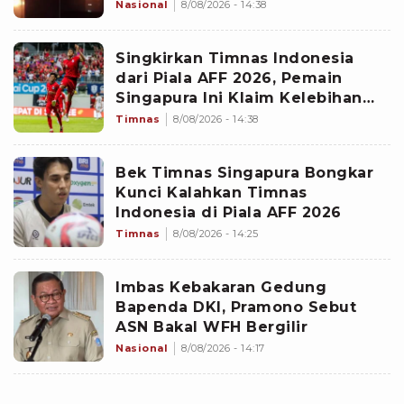
Penyelidikan Masih Dilakukan
Nasional
8/08/2026 - 14:38
Singkirkan Timnas Indonesia
dari Piala AFF 2026, Pemain
Singapura Ini Klaim Kelebihan
The Lions yang Buat Garuda
Timnas
8/08/2026 - 14:38
Gagal Menang
Bek Timnas Singapura Bongkar
Kunci Kalahkan Timnas
Indonesia di Piala AFF 2026
Timnas
8/08/2026 - 14:25
Imbas Kebakaran Gedung
Bapenda DKI, Pramono Sebut
ASN Bakal WFH Bergilir
Nasional
8/08/2026 - 14:17