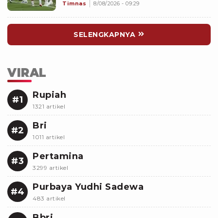
Memalukan!
Timnas
8/08/2026 - 09:29
SELENGKAPNYA
VIRAL
Rupiah
#1
1321 artikel
Bri
#2
1011 artikel
Pertamina
#3
3299 artikel
Purbaya Yudhi Sadewa
#4
483 artikel
Bbri