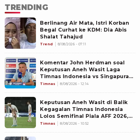
TRENDING
Berlinang Air Mata, Istri Korban
Begal Curhat ke KDM: Dia Abis
Shalat Tahajud
Trend
8/08/2026 - 07:11
Komentar John Herdman soal
Keputusan Aneh Wasit Laga
Timnas Indonesia vs Singapura
di Piala AFF 2026: Percuma
Timnas
8/08/2026 - 12:14
Bahas Itu
Keputusan Aneh Wasit di Balik
Kegagalan Timnas Indonesia
Lolos Semifinal Piala AFF 2026,
Untungkan Singapura dan
Timnas
8/08/2026 - 10:52
Rugikan Garuda