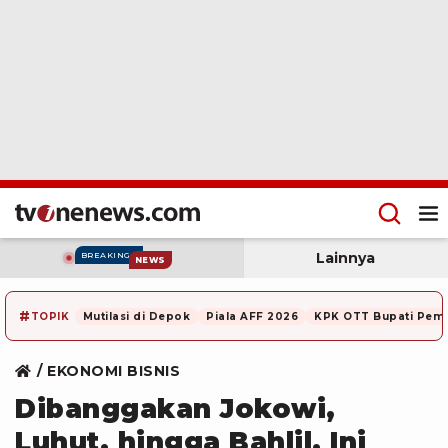
Lainnya
BREAKING
NEWS
#
TOPIK
Mutilasi di Depok
Piala AFF 2026
KPK OTT Bupati Pem
EKONOMI BISNIS
Dibanggakan Jokowi,
Luhut, hingga Bahlil, Ini