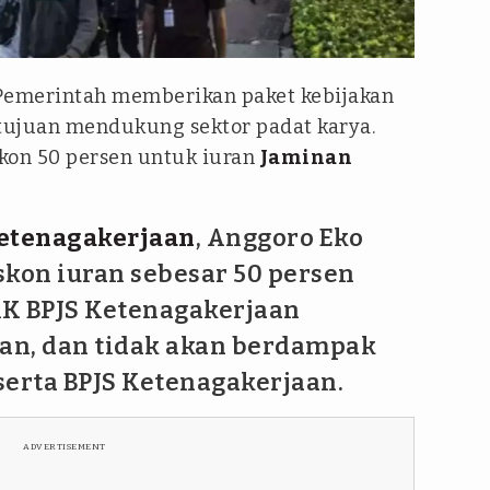
Pemerintah memberikan paket kebijakan
tujuan mendukung sektor padat karya.
kon 50 persen untuk iuran
Jaminan
etenagakerjaan
, Anggoro Eko
skon iuran sebesar 50 persen
KK BPJS Ketenagakerjaan
lan, dan tidak akan berdampak
serta BPJS Ketenagakerjaan.
ADVERTISEMENT