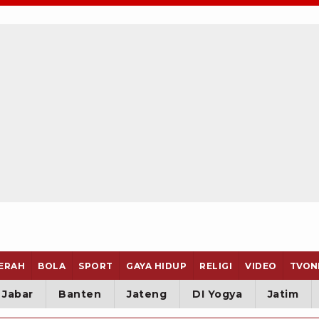
ERAH
BOLA
SPORT
GAYA HIDUP
RELIGI
VIDEO
TVON
Jabar
Banten
Jateng
DI Yogya
Jatim