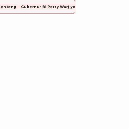
Menteng
Gubernur BI Perry Warjiyo Mundur