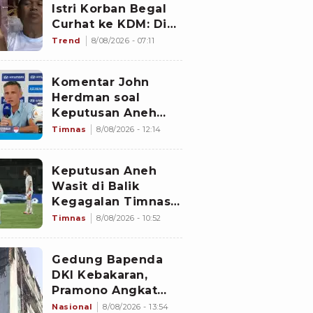
Istri Korban Begal
Curhat ke KDM: Dia
Abis Shalat Tahajud
Trend
8/08/2026 - 07:11
Komentar John
Herdman soal
Keputusan Aneh
Wasit Laga Timnas
Timnas
8/08/2026 - 12:14
Indonesia vs
Singapura di Piala
Keputusan Aneh
AFF 2026: Percuma
Wasit di Balik
Bahas Itu
Kegagalan Timnas
Indonesia Lolos
Timnas
8/08/2026 - 10:52
Semifinal Piala AFF
2026, Untungkan
Gedung Bapenda
Singapura dan
DKI Kebakaran,
Rugikan Garuda
Pramono Angkat
Bicara soal Nasib
Nasional
8/08/2026 - 13:54