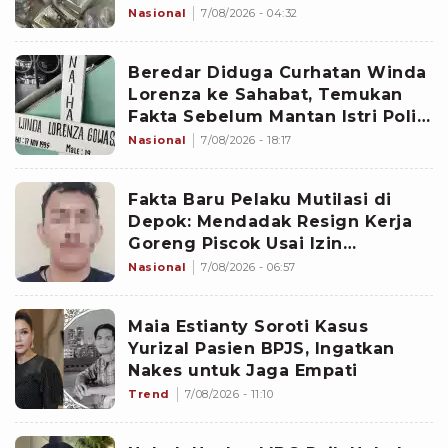
Sejak 2020
Nasional
7/08/2026 - 04:32
Beredar Diduga Curhatan Winda
Lorenza ke Sahabat, Temukan
Fakta Sebelum Mantan Istri Polisi
di Medan Tewas
Nasional
7/08/2026 - 18:17
Fakta Baru Pelaku Mutilasi di
Depok: Mendadak Resign Kerja
Goreng Piscok Usai Izin
Interview di Mal
Nasional
7/08/2026 - 06:57
Maia Estianty Soroti Kasus
Yurizal Pasien BPJS, Ingatkan
Nakes untuk Jaga Empati
Trend
7/08/2026 - 11:10