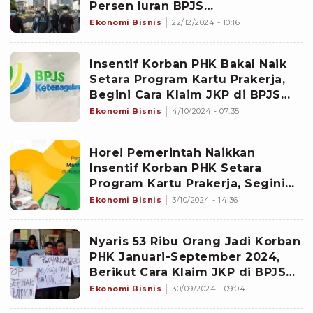
Persen Iuran BPJS
Ketenagakerjaan
Ekonomi Bisnis
22/12/2024 - 10:16
Insentif Korban PHK Bakal Naik
Setara Program Kartu Prakerja,
Begini Cara Klaim JKP di BPJS
Ketenagakerjaan
Ekonomi Bisnis
4/10/2024 - 07:35
Hore! Pemerintah Naikkan
Insentif Korban PHK Setara
Program Kartu Prakerja, Segini
Besarannya
Ekonomi Bisnis
3/10/2024 - 14:36
Nyaris 53 Ribu Orang Jadi Korban
PHK Januari-September 2024,
Berikut Cara Klaim JKP di BPJS
Ketenagakerjaan
Ekonomi Bisnis
30/09/2024 - 09:04