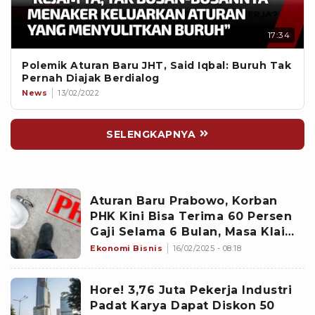
17:34
Polemik Aturan Baru JHT, Said Iqbal: Buruh Tak
Pernah Diajak Berdialog
News
13/02/2022
SELENGKAPNYA
Aturan Baru Prabowo, Korban
PHK Kini Bisa Terima 60 Persen
Gaji Selama 6 Bulan, Masa Klaim
Diperpanjang
Ekonomi Bisnis
16/02/2025 - 08:18
Hore! 3,76 Juta Pekerja Industri
Padat Karya Dapat Diskon 50