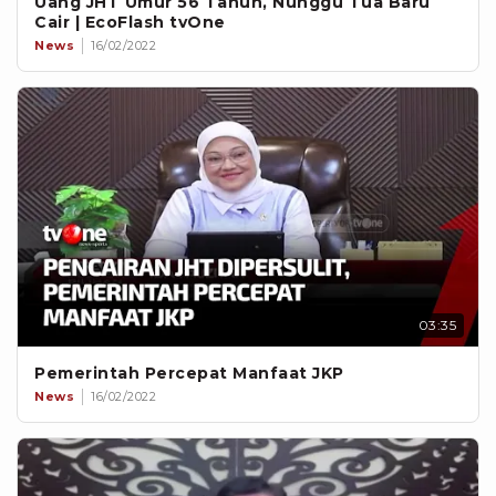
Uang JHT Umur 56 Tahun, Nunggu Tua Baru
Cair | EcoFlash tvOne
News
16/02/2022
03:35
Pemerintah Percepat Manfaat JKP
News
16/02/2022