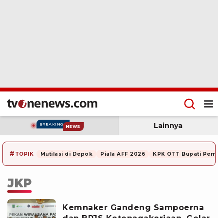
Lainnya
BREAKING
NEWS
#
TOPIK
Mutilasi di Depok
Piala AFF 2026
KPK OTT Bupati Pem
JKP
Kemnaker Gandeng Sampoerna