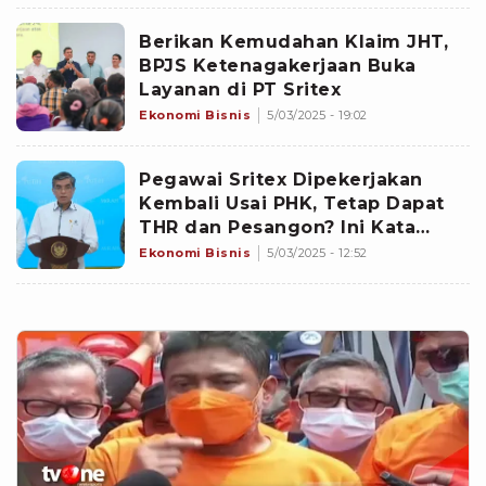
Berikan Kemudahan Klaim JHT,
BPJS Ketenagakerjaan Buka
Layanan di PT Sritex
Ekonomi Bisnis
5/03/2025 - 19:02
Pegawai Sritex Dipekerjakan
Kembali Usai PHK, Tetap Dapat
THR dan Pesangon? Ini Kata
Menaker
Ekonomi Bisnis
5/03/2025 - 12:52