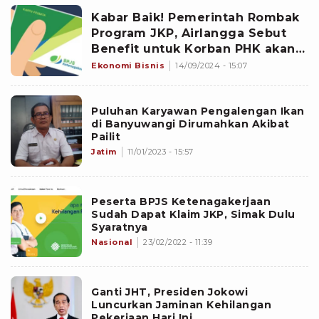
Kabar Baik! Pemerintah Rombak
Program JKP, Airlangga Sebut
Benefit untuk Korban PHK akan
Naik Jadi 45% selama 6 Bulan
Ekonomi Bisnis
14/09/2024 - 15:07
Puluhan Karyawan Pengalengan Ikan
di Banyuwangi Dirumahkan Akibat
Pailit
Jatim
11/01/2023 - 15:57
Peserta BPJS Ketenagakerjaan
Sudah Dapat Klaim JKP, Simak Dulu
Syaratnya
Nasional
23/02/2022 - 11:39
Ganti JHT, Presiden Jokowi
Luncurkan Jaminan Kehilangan
Pekerjaan Hari Ini