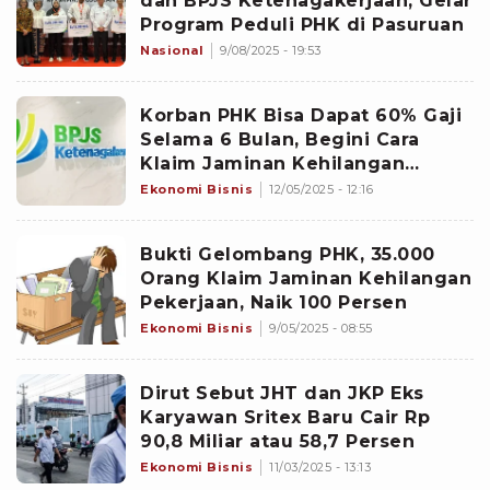
dan BPJS Ketenagakerjaan, Gelar
Program Peduli PHK di Pasuruan
Nasional
9/08/2025 - 19:53
Korban PHK Bisa Dapat 60% Gaji
Selama 6 Bulan, Begini Cara
Klaim Jaminan Kehilangan
Pekerjaan BPJS Ketenagakerjaan
Ekonomi Bisnis
12/05/2025 - 12:16
Bukti Gelombang PHK, 35.000
Orang Klaim Jaminan Kehilangan
Pekerjaan, Naik 100 Persen
Ekonomi Bisnis
9/05/2025 - 08:55
Dirut Sebut JHT dan JKP Eks
Karyawan Sritex Baru Cair Rp
90,8 Miliar atau 58,7 Persen
Ekonomi Bisnis
11/03/2025 - 13:13