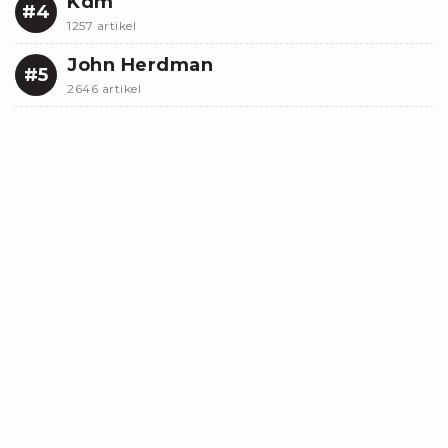
Kdm
#4
1257 artikel
John Herdman
#5
2646 artikel