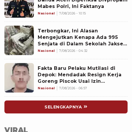
Mabes Polri, Ini Faktanya
Nasional
7/08/2026 - 10:15
Terbongkar, Ini Alasan
Mengejutkan Kenapa Ada 995
Senjata di Dalam Sekolah Jaksel
Sejak 2020
Nasional
7/08/2026 - 04:32
Fakta Baru Pelaku Mutilasi di
Depok: Mendadak Resign Kerja
Goreng Piscok Usai Izin
Interview di Mal
Nasional
7/08/2026 - 06:57
SELENGKAPNYA
VIRAL