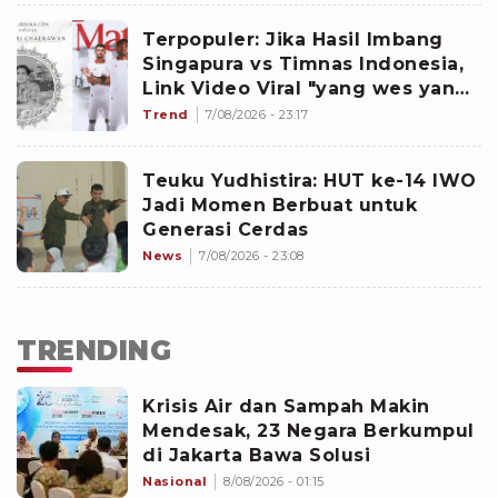
Terpopuler: Jika Hasil Imbang
Singapura vs Timnas Indonesia,
Link Video Viral "yang wes yang",
hingga Dokter dan Nakes
Trend
7/08/2026 - 23:17
Penghujat Yurizal
Teuku Yudhistira: HUT ke-14 IWO
Jadi Momen Berbuat untuk
Generasi Cerdas
News
7/08/2026 - 23:08
TRENDING
Krisis Air dan Sampah Makin
Mendesak, 23 Negara Berkumpul
di Jakarta Bawa Solusi
Nasional
8/08/2026 - 01:15