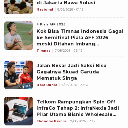
di Jakarta Bawa Solusi
Nasional
8/08/2026 - 01:15
# Piala AFF 2026
Kok Bisa Timnas Indonesia Gagal
ke Semifinal Piala AFF 2026
meski Ditahan Imbang
Singapura?
Timnas
7/08/2026 - 23:49
Jalan Besar Jadi Saksi Bisu
Gagalnya Skuad Garuda
Mematuk Singa
Bola Dunia
7/08/2026 - 23:37
Telkom Rampungkan Spin-Off
InfraCo Tahap 2: InfraNexia Jadi
Pilar Utama Bisnis Wholesale
Connectivity
Ekonomi Bisnis
7/08/2026 - 23:25