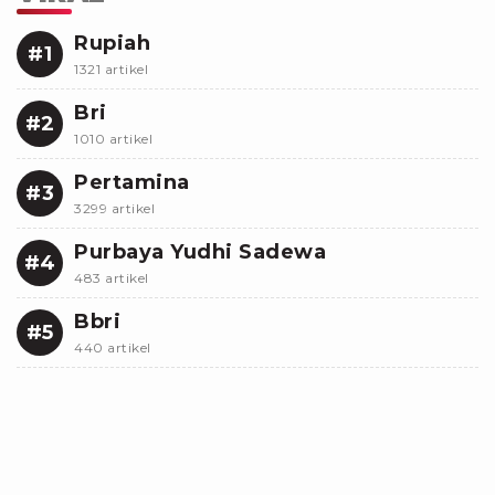
Rupiah
#1
1321 artikel
Bri
#2
1010 artikel
Pertamina
#3
3299 artikel
Purbaya Yudhi Sadewa
#4
483 artikel
Bbri
#5
440 artikel