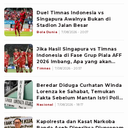
Duel Timnas Indonesia vs
Singapura Awalnya Bukan di
Stadion Jalan Besar
Bola Dunia
7/08/2026 - 20:07
Jika Hasil Singapura vs Timnas
Indonesia di Fase Grup Piala AFF
2026 Imbang, Apa yang akan
Terjadi?
Timnas
7/08/2026 - 20:57
Beredar Diduga Curhatan Winda
Lorenza ke Sahabat, Temukan
Fakta Sebelum Mantan Istri Polisi
di Medan Tewas
Nasional
7/08/2026 - 18:17
Kapolresta dan Kasat Narkoba
Banda Aceh Diperiksa Divpropam