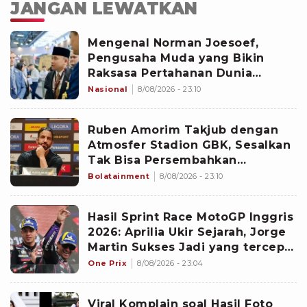
JANGAN LEWATKAN
Mengenal Norman Joesoef,
Pengusaha Muda yang Bikin
Raksasa Pertahanan Dunia
Kepincut Indonesia
Nasional
8/08/2026 - 23:10
Ruben Amorim Takjub dengan
Atmosfer Stadion GBK, Sesalkan
Tak Bisa Persembahkan
Kemenangan untuk Milanisti
Bolatainment
8/08/2026 - 23:10
Indonesia
Hasil Sprint Race MotoGP Inggris
2026: Aprilia Ukir Sejarah, Jorge
Martin Sukses Jadi yang tercepat
di Silverstone
One Prix
8/08/2026 - 23:04
Viral Komplain soal Hasil Foto