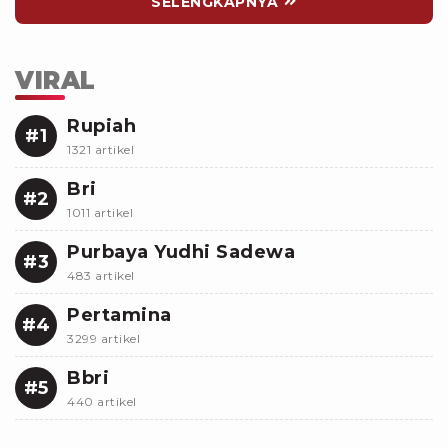
SELENGKAPNYA
VIRAL
Rupiah
#1
1321 artikel
Bri
#2
1011 artikel
Purbaya Yudhi Sadewa
#3
483 artikel
Pertamina
#4
3299 artikel
Bbri
#5
440 artikel