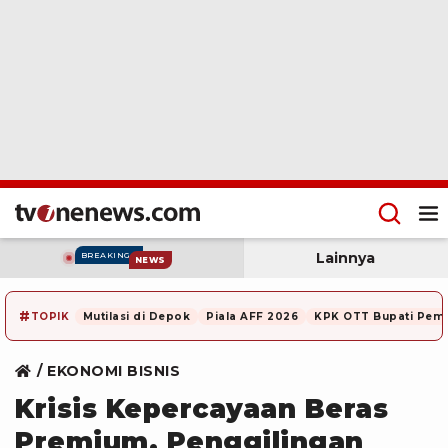
Lainnya
BREAKING
NEWS
#
TOPIK
Mutilasi di Depok
Piala AFF 2026
KPK OTT Bupati Pem
EKONOMI BISNIS
Krisis Kepercayaan Beras
Premium, Penggilingan