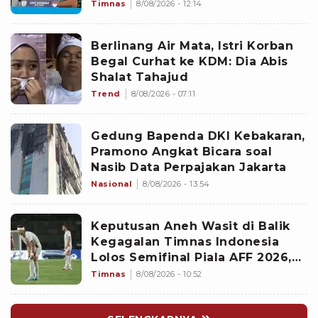
di Piala AFF 2026: Percuma
Timnas
8/08/2026 - 12:14
Bahas Itu
Berlinang Air Mata, Istri Korban
Begal Curhat ke KDM: Dia Abis
Shalat Tahajud
Trend
8/08/2026 - 07:11
Gedung Bapenda DKI Kebakaran,
Pramono Angkat Bicara soal
Nasib Data Perpajakan Jakarta
Nasional
8/08/2026 - 13:54
Keputusan Aneh Wasit di Balik
Kegagalan Timnas Indonesia
Lolos Semifinal Piala AFF 2026,
Untungkan Singapura dan
Timnas
8/08/2026 - 10:52
Rugikan Garuda