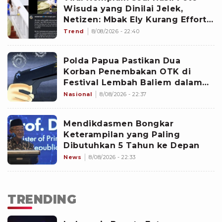
Wisuda yang Dinilai Jelek,
Netizen: Mbak Ely Kurang Effort,
Maaf Terlalu Jujur
Trend
8/08/2026 - 22:40
Polda Papua Pastikan Dua
Korban Penembakan OTK di
Festival Lembah Baliem dalam
Keadaan Sadar
Nasional
8/08/2026 - 22:37
Mendikdasmen Bongkar
Keterampilan yang Paling
Dibutuhkan 5 Tahun ke Depan
News
8/08/2026 - 22:33
TRENDING