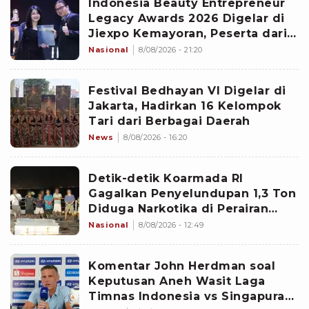
Indonesia Beauty Entrepreneur
Legacy Awards 2026 Digelar di
Jiexpo Kemayoran, Peserta dari
4 Negara Adu Karya PMU
Nasional
8/08/2026 - 21:20
Festival Bedhayan VI Digelar di
Jakarta, Hadirkan 16 Kelompok
Tari dari Berbagai Daerah
News
8/08/2026 - 16:20
Detik-detik Koarmada RI
Gagalkan Penyelundupan 1,3 Ton
Diduga Narkotika di Perairan
Bintan
Nasional
8/08/2026 - 12:49
Komentar John Herdman soal
Keputusan Aneh Wasit Laga
Timnas Indonesia vs Singapura