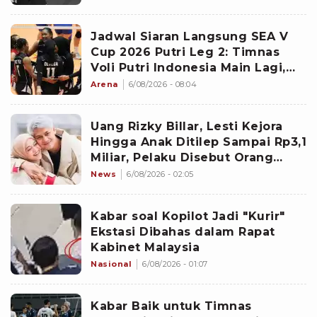
Jadwal Siaran Langsung SEA V
Cup 2026 Putri Leg 2: Timnas
Voli Putri Indonesia Main Lagi,
Langsung Hadapi Vietnam
Arena
6/08/2026 - 08:04
Uang Rizky Billar, Lesti Kejora
Hingga Anak Ditilep Sampai Rp3,1
Miliar, Pelaku Disebut Orang
Terdekat
News
6/08/2026 - 02:05
Kabar soal Kopilot Jadi "Kurir"
Ekstasi Dibahas dalam Rapat
Kabinet Malaysia
Nasional
6/08/2026 - 01:07
Kabar Baik untuk Timnas