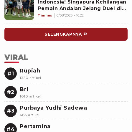
Indonesia! Singapura Kehilangan
Pemain Andalan Jelang Duel di
Piala AFF 2026
Timnas
6/08/2026 - 10:22
SELENGKAPNYA
VIRAL
Rupiah
#1
1320 artikel
Bri
#2
1010 artikel
Purbaya Yudhi Sadewa
#3
483 artikel
Pertamina
#4