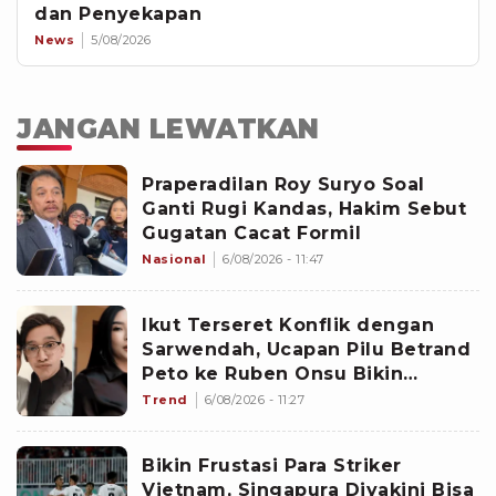
dan Penyekapan
News
5/08/2026
JANGAN LEWATKAN
Praperadilan Roy Suryo Soal
Ganti Rugi Kandas, Hakim Sebut
Gugatan Cacat Formil
Nasional
6/08/2026 - 11:47
Ikut Terseret Konflik dengan
Sarwendah, Ucapan Pilu Betrand
Peto ke Ruben Onsu Bikin
Nyesek: Onyo Cuma Anak Pungut
Trend
6/08/2026 - 11:27
Bikin Frustasi Para Striker
Vietnam, Singapura Diyakini Bisa