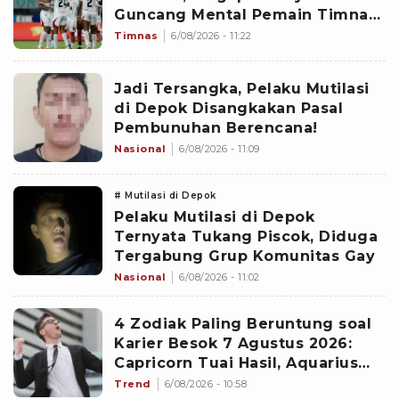
Guncang Mental Pemain Timnas
Indonesia
Timnas
6/08/2026 - 11:22
Jadi Tersangka, Pelaku Mutilasi
di Depok Disangkakan Pasal
Pembunuhan Berencana!
Nasional
6/08/2026 - 11:09
# Mutilasi di Depok
Pelaku Mutilasi di Depok
Ternyata Tukang Piscok, Diduga
Tergabung Grup Komunitas Gay
Nasional
6/08/2026 - 11:02
4 Zodiak Paling Beruntung soal
Karier Besok 7 Agustus 2026:
Capricorn Tuai Hasil, Aquarius
Mencuri Perhatian Atasan
Trend
6/08/2026 - 10:58