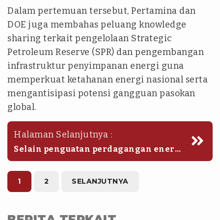
Dalam pertemuan tersebut, Pertamina dan
DOE juga membahas peluang knowledge
sharing terkait pengelolaan Strategic
Petroleum Reserve (SPR) dan pengembangan
infrastruktur penyimpanan energi guna
memperkuat ketahanan energi nasional serta
mengantisipasi potensi gangguan pasokan
global.
Halaman Selanjutnya :
Selain penguatan perdagangan energi,
Pertamina turut mendorong
kolaborasi dengan perusahaan-
perusahaan energi Amerika Serikat
1
2
SELANJUTNYA
dalam pengembangan sumber daya
migas non konvensional di Indonesia.
Potensi kerja sama mencakup transfer
BERITA TERKAIT