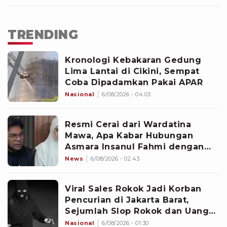
TRENDING
Kronologi Kebakaran Gedung
Lima Lantai di Cikini, Sempat
Coba Dipadamkan Pakai APAR
Nasional
6/08/2026 - 04:03
Resmi Cerai dari Wardatina
Mawa, Apa Kabar Hubungan
Asmara Insanul Fahmi dengan
Inara Rusli?
News
6/08/2026 - 02:43
Viral Sales Rokok Jadi Korban
Pencurian di Jakarta Barat,
Sejumlah Slop Rokok dan Uang
Setoran Raib
Nasional
6/08/2026 - 01:30