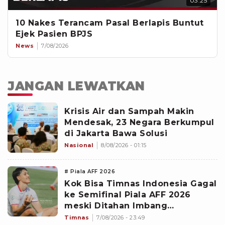
03:25
10 Nakes Terancam Pasal Berlapis Buntut
Ejek Pasien BPJS
News
7/08/2026
JANGAN LEWATKAN
Krisis Air dan Sampah Makin
Mendesak, 23 Negara Berkumpul
di Jakarta Bawa Solusi
Nasional
8/08/2026 - 01:15
# Piala AFF 2026
Kok Bisa Timnas Indonesia Gagal
ke Semifinal Piala AFF 2026
meski Ditahan Imbang
Singapura?
Timnas
7/08/2026 - 23:49