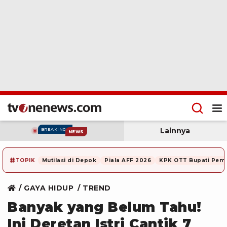
Lainnya
BREAKING
NEWS
#
TOPIK
Mutilasi di Depok
Piala AFF 2026
KPK OTT Bupati Pem
GAYA HIDUP
TREND
Banyak yang Belum Tahu!
Ini Deretan Istri Cantik 7