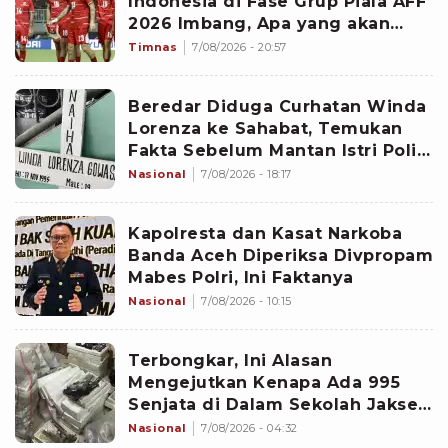
Indonesia di Fase Grup Piala AFF
2026 Imbang, Apa yang akan
Terjadi?
Timnas
7/08/2026 - 20:57
Beredar Diduga Curhatan Winda
Lorenza ke Sahabat, Temukan
Fakta Sebelum Mantan Istri Polisi
di Medan Tewas
Nasional
7/08/2026 - 18:17
Kapolresta dan Kasat Narkoba
Banda Aceh Diperiksa Divpropam
Mabes Polri, Ini Faktanya
Nasional
7/08/2026 - 10:15
Terbongkar, Ini Alasan
Mengejutkan Kenapa Ada 995
Senjata di Dalam Sekolah Jaksel
Sejak 2020
Nasional
7/08/2026 - 04:32