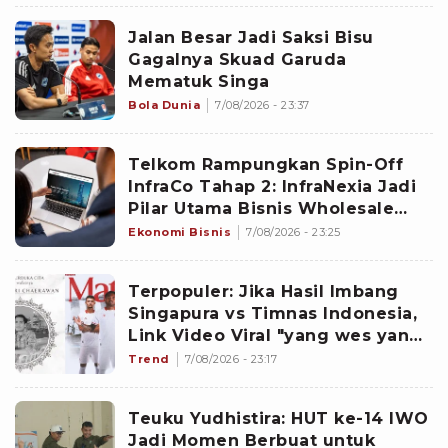
Jalan Besar Jadi Saksi Bisu
Gagalnya Skuad Garuda
Mematuk Singa
Bola Dunia
7/08/2026 - 23:37
Telkom Rampungkan Spin-Off
InfraCo Tahap 2: InfraNexia Jadi
Pilar Utama Bisnis Wholesale
Connectivity
Ekonomi Bisnis
7/08/2026 - 23:25
Terpopuler: Jika Hasil Imbang
Singapura vs Timnas Indonesia,
Link Video Viral "yang wes yang",
hingga Dokter dan Nakes
Trend
7/08/2026 - 23:17
Penghujat Yurizal
Teuku Yudhistira: HUT ke-14 IWO
Jadi Momen Berbuat untuk