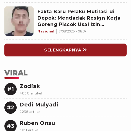
Fakta Baru Pelaku Mutilasi di
Depok: Mendadak Resign Kerja
Goreng Piscok Usai Izin
Interview di Mal
Nasional
7/08/2026 - 06:57
SELENGKAPNYA
VIRAL
Zodiak
#1
4830 artikel
Dedi Mulyadi
#2
2235 artikel
Ruben Onsu
#3
3181 artikel