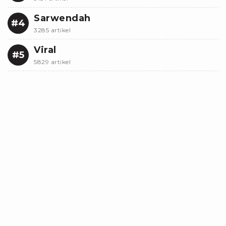
Sarwendah
#4
3285 artikel
Viral
#5
5829 artikel