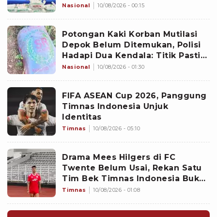
Gabungan di Perairan Natuna
Nasional
10/08/2026 - 00:15
Potongan Kaki Korban Mutilasi
Depok Belum Ditemukan, Polisi
Hadapi Dua Kendala: Titik Pasti
Tersangka Membuangnya dan
Nasional
10/08/2026 - 01:30
Aliran Air
FIFA ASEAN Cup 2026, Panggung
Timnas Indonesia Unjuk
Identitas
Timnas
10/08/2026 - 05:10
Drama Mees Hilgers di FC
Twente Belum Usai, Rekan Satu
Tim Bek Timnas Indonesia Buka
Suara: Kedua Pihak Saling
Timnas
10/08/2026 - 01:08
Kecewa