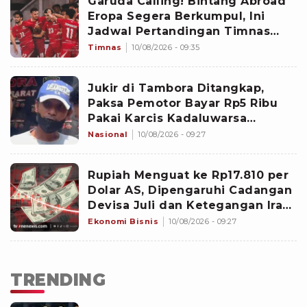
Garuda Calling! Bintang Abroad
Eropa Segera Berkumpul, Ini
Jadwal Pertandingan Timnas
Indonesia di FIFA ASEAN Cup
Timnas
10/08/2026 - 09:35
2026
Jukir di Tambora Ditangkap,
Paksa Pemotor Bayar Rp5 Ribu
Pakai Karcis Kadaluwarsa
Berujung Cekcok
Nasional
10/08/2026 - 09:27
Rupiah Menguat ke Rp17.810 per
Dolar AS, Dipengaruhi Cadangan
Devisa Juli dan Ketegangan Iran-
AS di Timur Tengah
Ekonomi Bisnis
10/08/2026 - 09:27
TRENDING