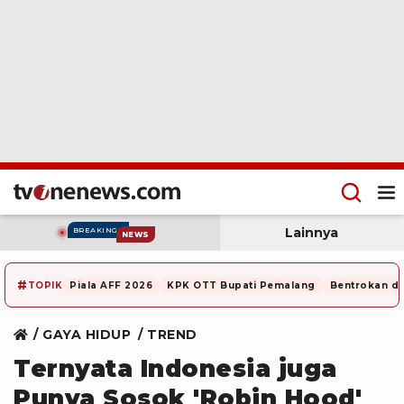
Lainnya
BREAKING
NEWS
#
TOPIK
Piala AFF 2026
KPK OTT Bupati Pemalang
Bentrokan di
GAYA HIDUP
TREND
Ternyata Indonesia juga
Punya Sosok 'Robin Hood'