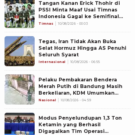
Tangan Kanan Erick Thohir di
PSSI Minta Maaf Usai Timnas
Indonesia Gagal ke Semifinal
Piala AFF 2026: Jangan Hujat
Timnas
10/08/2026 - 00:03
Pemain
Tegas, Iran Tidak Akan Buka
Selat Hormuz Hingga AS Penuhi
Seluruh Syarat
Internasional
10/08/2026 - 06:55
Pelaku Pembakaran Bendera
Merah Putih di Bandung Masih
Berkeliaran, KDM Umumkan
Sayembara Berhadiah
Nasional
10/08/2026 - 04:59
Modus Penyelundupan 1,3 Ton
Ketamin yang Berhasil
Digagalkan Tim Operasi