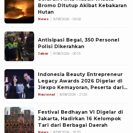
Bromo Ditutup Akibat Kebakaran
Hutan
News
9/08/2026 - 00:02
Antisipasi Begal, 350 Personel
Polisi Dikerahkan
Jabar
9/08/2026 - 00:15
Indonesia Beauty Entrepreneur
Legacy Awards 2026 Digelar di
Jiexpo Kemayoran, Peserta dari
4 Negara Adu Karya PMU
Nasional
8/08/2026 - 21:20
Festival Bedhayan VI Digelar di
Jakarta, Hadirkan 16 Kelompok
Tari dari Berbagai Daerah
News
8/08/2026 - 16:20