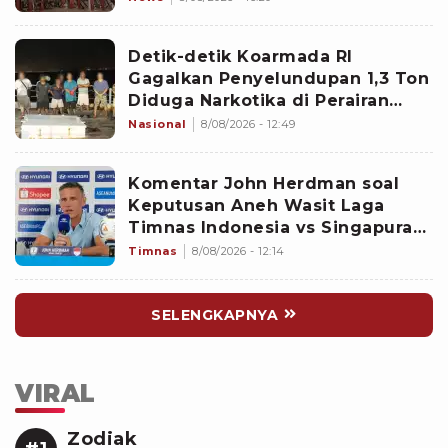
Detik-detik Koarmada RI
Gagalkan Penyelundupan 1,3 Ton
Diduga Narkotika di Perairan
Bintan
Nasional
8/08/2026 - 12:49
Komentar John Herdman soal
Keputusan Aneh Wasit Laga
Timnas Indonesia vs Singapura
di Piala AFF 2026: Percuma
Timnas
8/08/2026 - 12:14
Bahas Itu
SELENGKAPNYA
VIRAL
Zodiak