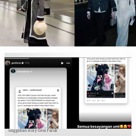
Instagram @genifaruk dan @attahalilintar
unggahan story Geni Faruk