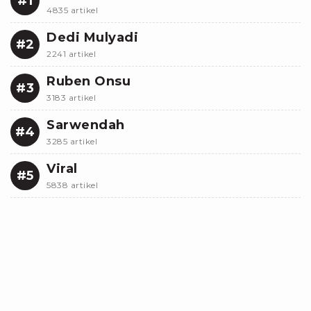
#1
4835 artikel
Dedi Mulyadi
#2
2241 artikel
Ruben Onsu
#3
3183 artikel
Sarwendah
#4
3285 artikel
Viral
#5
5838 artikel