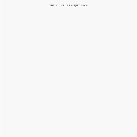
GULIR UNTUK LANJUT BACA