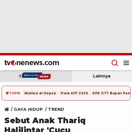
Lainnya
BREAKING
NEWS
#
TOPIK
Mutilasi di Depok
Piala AFF 2026
KPK OTT Bupati Pem
GAYA HIDUP
TREND
Sebut Anak Thariq
Halilintar 'Cucu