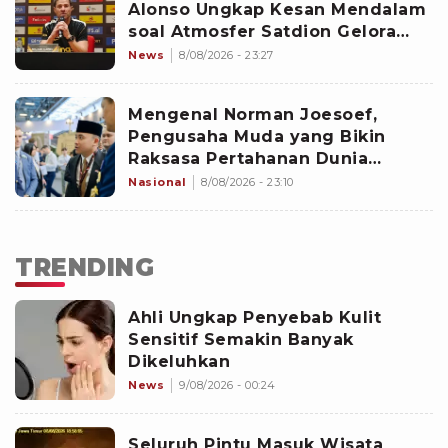
Alonso Ungkap Kesan Mendalam
soal Atmosfer Satdion Gelora
Bung Karno
News
8/08/2026 - 23:27
Mengenal Norman Joesoef,
Pengusaha Muda yang Bikin
Raksasa Pertahanan Dunia
Kepincut Indonesia
Nasional
8/08/2026 - 23:10
TRENDING
Ahli Ungkap Penyebab Kulit
Sensitif Semakin Banyak
Dikeluhkan
News
9/08/2026 - 00:24
Seluruh Pintu Masuk Wisata