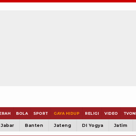
ERAH
BOLA
SPORT
GAYA HIDUP
RELIGI
VIDEO
TVON
Jabar
Banten
Jateng
DI Yogya
Jatim