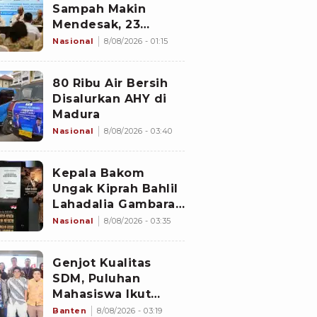
Sampah Makin
Mendesak, 23
Negara Berkumpul
Nasional
8/08/2026 - 01:15
di Jakarta Bawa
Solusi
80 Ribu Air Bersih
Disalurkan AHY di
Madura
Nasional
8/08/2026 - 03:40
Kepala Bakom
Ungak Kiprah Bahlil
Lahadalia Gambaran
'Indonesia Dream'
Nasional
8/08/2026 - 03:35
Genjot Kualitas
SDM, Puluhan
Mahasiswa Ikut
Program di
Banten
8/08/2026 - 03:19