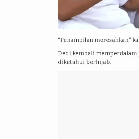
instagram Dedimulyadi71
“Penampilan meresahkan,” kat
Dedi kembali memperdalam p
diketahui berhijab.