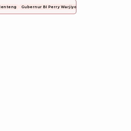
Menteng
Gubernur BI Perry Warjiyo Mundur