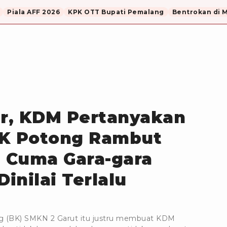
Piala AFF 2026
KPK OTT Bupati Pemalang
Bentrokan di 
ir, KDM Pertanyakan
BK Potong Rambut
b Cuma Gara-gara
inilai Terlalu
g (BK) SMKN 2 Garut itu justru membuat KDM