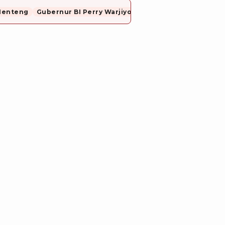
Menteng
Gubernur BI Perry Warjiyo Mundur