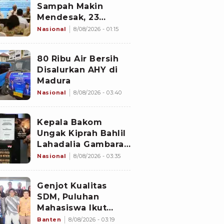
Sampah Makin
Mendesak, 23
Negara Berkumpul
Nasional
8/08/2026 - 01:15
di Jakarta Bawa
Solusi
80 Ribu Air Bersih
Disalurkan AHY di
Madura
Nasional
8/08/2026 - 03:40
Kepala Bakom
Ungak Kiprah Bahlil
Lahadalia Gambaran
'Indonesia Dream'
Nasional
8/08/2026 - 03:35
Genjot Kualitas
SDM, Puluhan
Mahasiswa Ikut
Program di
Banten
8/08/2026 - 03:19