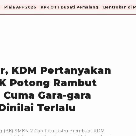
Piala AFF 2026
KPK OTT Bupati Pemalang
Bentrokan di 
ir, KDM Pertanyakan
BK Potong Rambut
b Cuma Gara-gara
inilai Terlalu
g (BK) SMKN 2 Garut itu justru membuat KDM