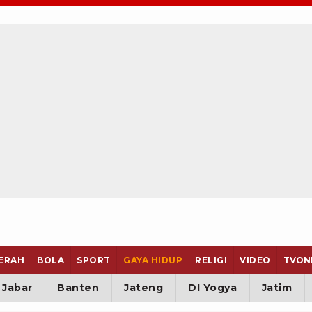
ERAH
BOLA
SPORT
GAYA HIDUP
RELIGI
VIDEO
TVON
Jabar
Banten
Jateng
DI Yogya
Jatim