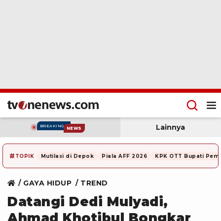
Lainnya
BREAKING
NEWS
#
TOPIK
Mutilasi di Depok
Piala AFF 2026
KPK OTT Bupati Pem
GAYA HIDUP
TREND
Datangi Dedi Mulyadi,
Ahmad Khotibul Bongkar