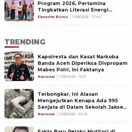
Program 2026, Pertamina
Tingkatkan Literasi Energi
Mahasiswa
Ekonomi Bisnis
7/08/2026 - 17:44
TRENDING
Kapolresta dan Kasat Narkoba
Banda Aceh Diperiksa Divpropam
Mabes Polri, Ini Faktanya
Nasional
7/08/2026 - 10:15
Terbongkar, Ini Alasan
Mengejutkan Kenapa Ada 995
Senjata di Dalam Sekolah Jaksel
Sejak 2020
Nasional
7/08/2026 - 04:32
Fakta Baru Pelaku Mutilasi di