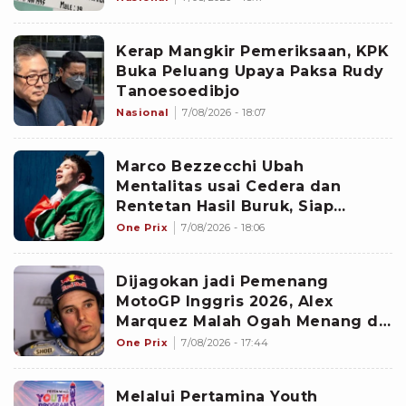
Kerap Mangkir Pemeriksaan, KPK
Buka Peluang Upaya Paksa Rudy
Tanoesoedibjo
Nasional
7/08/2026 - 18:07
Marco Bezzecchi Ubah
Mentalitas usai Cedera dan
Rentetan Hasil Buruk, Siap
Perbaiki Catatan di Paruh Kedua
One Prix
7/08/2026 - 18:06
MotoGP 2026
Dijagokan jadi Pemenang
MotoGP Inggris 2026, Alex
Marquez Malah Ogah Menang di
Sirkuit Silverstone Musim Ini
One Prix
7/08/2026 - 17:44
Melalui Pertamina Youth