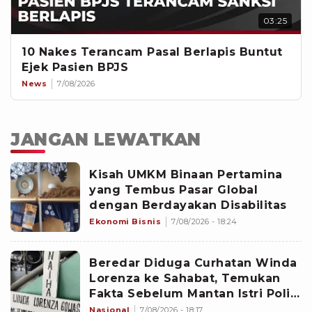
03:25
10 Nakes Terancam Pasal Berlapis Buntut
Ejek Pasien BPJS
News
7/08/2026
JANGAN LEWATKAN
Kisah UMKM Binaan Pertamina
yang Tembus Pasar Global
dengan Berdayakan Disabilitas
Ekonomi Bisnis
7/08/2026 - 18:24
Beredar Diduga Curhatan Winda
Lorenza ke Sahabat, Temukan
Fakta Sebelum Mantan Istri Polisi
di Medan Tewas
Nasional
7/08/2026 - 18:17