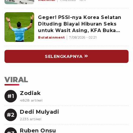
Geger! PSSI-nya Korea Selatan
Dituding Biayai Hiburan Seks
untuk Wasit Asing, KFA Buka
Suara
Bolatainment
7/08/2026 - 02:21
SELENGKAPNYA
VIRAL
Zodiak
#1
4828 artikel
Dedi Mulyadi
#2
2235 artikel
Ruben Onsu