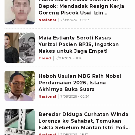
Depok: Mendadak Resign Kerja
Goreng Piscok Usai Izin
Interview di Mal
Nasional
7/08/2026 - 06:57
Maia Estianty Soroti Kasus
Yurizal Pasien BPJS, Ingatkan
Nakes untuk Jaga Empati
Trend
7/08/2026 - 11:10
Heboh Usulan MBG Raih Nobel
Perdamaian 2026, Istana
Akhirnya Buka Suara
Nasional
7/08/2026 - 00:34
Beredar Diduga Curhatan Winda
Lorenza ke Sahabat, Temukan
Fakta Sebelum Mantan Istri Polisi
di Medan Tewas
Nasional
7/08/2026 - 18:17