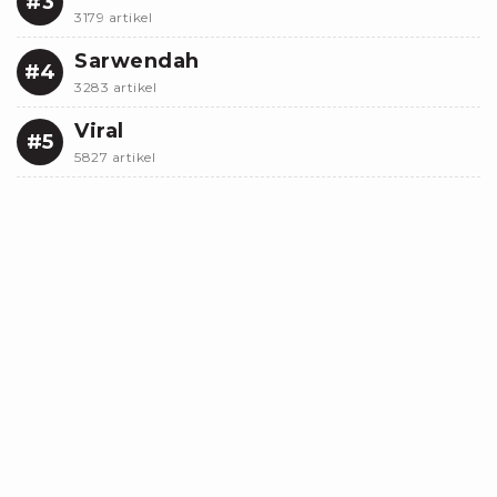
#3
3179 artikel
Sarwendah
#4
3283 artikel
Viral
#5
5827 artikel