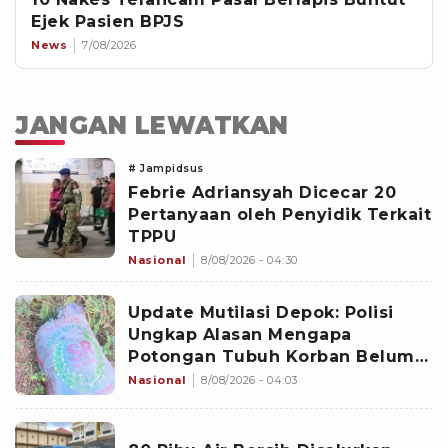
Ejek Pasien BPJS
News
7/08/2026
JANGAN LEWATKAN
# Jampidsus
Febrie Adriansyah Dicecar 20
Pertanyaan oleh Penyidik Terkait
TPPU
Nasional
8/08/2026 - 04:30
Update Mutilasi Depok: Polisi
Ungkap Alasan Mengapa
Potongan Tubuh Korban Belum
Juga Ditemukan
Nasional
8/08/2026 - 04:03