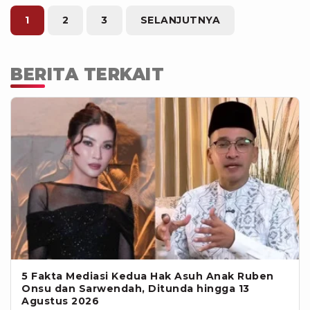
satu pihak. "Kedua belah pihak diberi
kedudukan yang sama, berdasarkan
1
2
3
SELANJUTNYA
keputusan Mahkamah Agung dan
yurisprudensinya. Tapi semua
sekarang mengacu pada apa yang
BERITA TERKAIT
terbaik buat anak," pungkasnya.
5 Fakta Mediasi Kedua Hak Asuh Anak Ruben
Onsu dan Sarwendah, Ditunda hingga 13
Agustus 2026