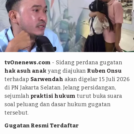
Kolase tvOnenews.com / YouTube The Onsu Family /
Instagram @ruben_onsu
tvOnenews.com
- Sidang perdana gugatan
hak asuh anak
yang diajukan
Ruben Onsu
terhadap
Sarwendah
akan digelar 15 Juli 2026
di PN Jakarta Selatan. Jelang persidangan,
sejumlah
praktisi hukum
turut buka suara
soal peluang dan dasar hukum gugatan
tersebut.
Gugatan Resmi Terdaftar