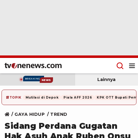
Lainnya
BREAKING
NEWS
#
TOPIK
Mutilasi di Depok
Piala AFF 2026
KPK OTT Bupati Pem
GAYA HIDUP
TREND
Sidang Perdana Gugatan
Hak Asuh Anak Ruben Onsu