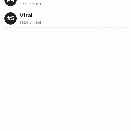
3285 artikel
Viral
#5
5829 artikel