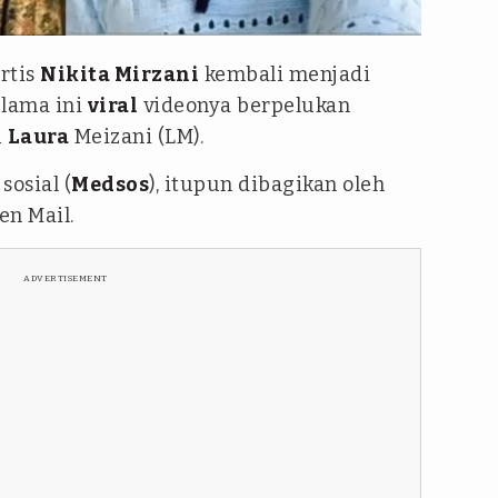
irzanimawardi_172/@itsofficiallauraa
rtis
Nikita Mirzani
kembali menjadi
 lama ini
viral
videonya berpelukan
u
Laura
Meizani (LM).
sosial (
Medsos
), itupun dibagikan oleh
en Mail.
ADVERTISEMENT