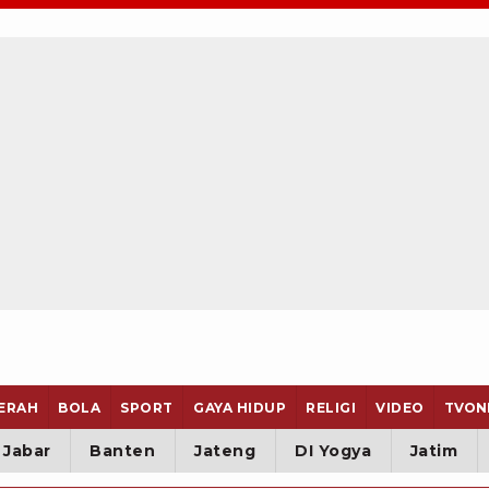
ERAH
BOLA
SPORT
GAYA HIDUP
RELIGI
VIDEO
TVON
Jabar
Banten
Jateng
DI Yogya
Jatim