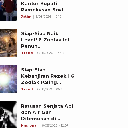
Kantor Bupati
Pamekasan Soal
Dugaan Korupsi
Jatim
6/08/2026 - 10:12
Proyek Jalan
Sebesar Rp3,7
Siap-Siap Naik
Milliar
Level! 6 Zodiak Ini
Penuh
Keberuntungan
Trend
6/08/2026 - 14:07
Karier pada 7
Agustus 2026:
Siap-Siap
Gemini Punya
Kebanjiran Rezeki! 6
Senjata Utama
Zodiak Paling
Bercuan Deras di 7
Trend
6/08/2026 - 06:28
Agustus 2026: Libra
Panen Dana Ekstra
Ratusan Senjata Api
dan Air Gun
Ditemukan di
Sekolah Swasta
Nasional
6/08/2026 - 12:07