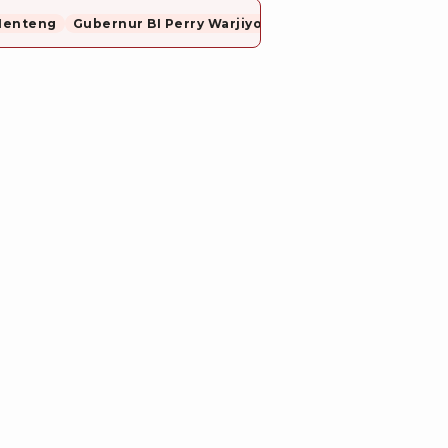
Menteng
Gubernur BI Perry Warjiyo Mundur