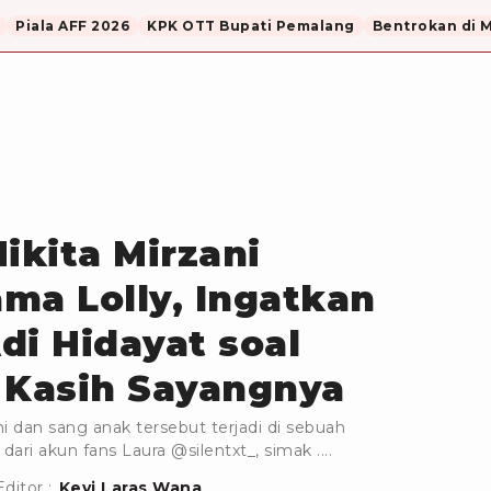
Piala AFF 2026
KPK OTT Bupati Pemalang
Bentrokan di 
kita Mirzani
ma Lolly, Ingatkan
di Hidayat soal
 Kasih Sayangnya
i dan sang anak tersebut terjadi di sebuah
p dari akun fans Laura @silentxt_, simak ....
Editor :
Kevi Laras Wana