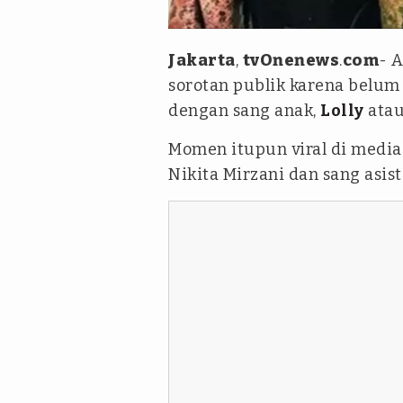
dok.medsos Instagram nikitam
Jakarta
,
tvOnenews
.
com
- A
sorotan publik karena belum
dengan sang anak,
Lolly
ata
Momen itupun viral di media 
Nikita Mirzani dan sang asist