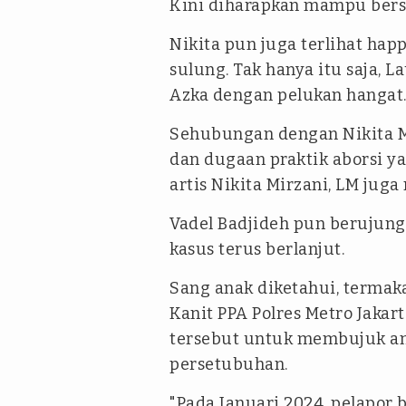
Kini diharapkan mampu bers
Nikita pun juga terlihat ha
sulung. Tak hanya itu saja, 
Azka dengan pelukan hangat
Sehubungan dengan Nikita Mi
dan dugaan praktik aborsi y
artis Nikita Mirzani, LM juga
Vadel Badjideh pun berujung 
kasus terus berlanjut.
Sang anak diketahui, termak
Kanit PPA Polres Metro Jakar
tersebut untuk membujuk a
persetubuhan.
"Pada Januari 2024, pelapo