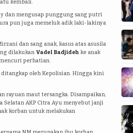
atu kembali.
ppy dan mengusap punggung sang putri
Laura pun juga memeluk adik laki-lakinya
.
rzani dan sang anak, kasus atas asusila
ang dilakukan
Vadel Badjideh
ke anak
 mencuri perhatian.
ditangkap oleh Kepolisian. Hingga kini
an rayuan maut tersangka. Disampaikan,
ta Selatan AKP Citra Ayu menyebut janji
nak korban untuk melakukan
r bernama NM merupakan ibu korban