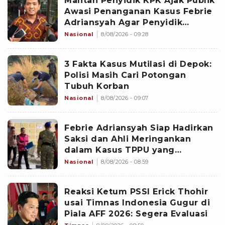
Mantan Penyidik KPK Ajak Publik
Awasi Penanganan Kasus Febrie
Adriansyah Agar Penyidik
Objektif
Nasional
8/08/2026 - 09:28
3 Fakta Kasus Mutilasi di Depok:
Polisi Masih Cari Potongan
Tubuh Korban
Nasional
8/08/2026 - 09:07
Febrie Adriansyah Siap Hadirkan
Saksi dan Ahli Meringankan
dalam Kasus TPPU yang
Menjeratnya
Nasional
8/08/2026 - 08:59
Reaksi Ketum PSSI Erick Thohir
usai Timnas Indonesia Gugur di
Piala AFF 2026: Segera Evaluasi