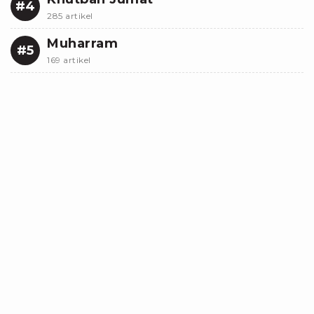
#4
285 artikel
Muharram
#5
169 artikel