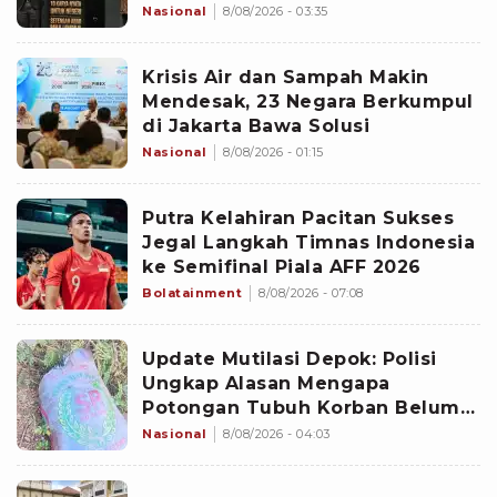
Nasional
8/08/2026 - 03:35
Krisis Air dan Sampah Makin
Mendesak, 23 Negara Berkumpul
di Jakarta Bawa Solusi
Nasional
8/08/2026 - 01:15
Putra Kelahiran Pacitan Sukses
Jegal Langkah Timnas Indonesia
ke Semifinal Piala AFF 2026
Bolatainment
8/08/2026 - 07:08
Update Mutilasi Depok: Polisi
Ungkap Alasan Mengapa
Potongan Tubuh Korban Belum
Juga Ditemukan
Nasional
8/08/2026 - 04:03