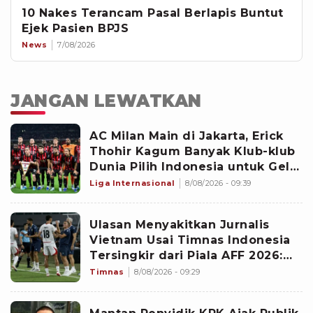
10 Nakes Terancam Pasal Berlapis Buntut
Ejek Pasien BPJS
News
7/08/2026
JANGAN LEWATKAN
AC Milan Main di Jakarta, Erick
Thohir Kagum Banyak Klub-klub
Dunia Pilih Indonesia untuk Gelar
Pramusim: Dampaknya Positif
Liga Internasional
8/08/2026 - 09:39
Ulasan Menyakitkan Jurnalis
Vietnam Usai Timnas Indonesia
Tersingkir dari Piala AFF 2026:
Memalukan!
Timnas
8/08/2026 - 09:29