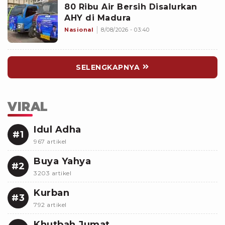
80 Ribu Air Bersih Disalurkan
AHY di Madura
Nasional
8/08/2026 - 03:40
SELENGKAPNYA
VIRAL
Idul Adha
#1
967 artikel
Buya Yahya
#2
3203 artikel
Kurban
#3
792 artikel
Khutbah Jumat