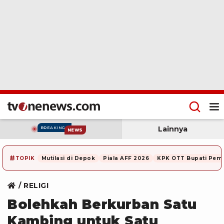
Lainnya
BREAKING
NEWS
#
TOPIK
Mutilasi di Depok
Piala AFF 2026
KPK OTT Bupati Pem
RELIGI
Bolehkah Berkurban Satu
Kambing untuk Satu