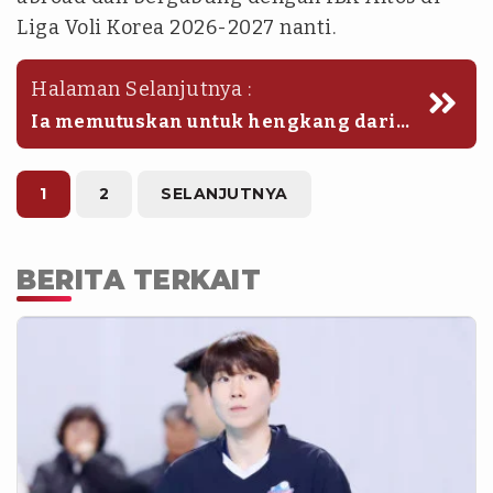
Liga Voli Korea 2026-2027 nanti.
Halaman Selanjutnya :
Ia memutuskan untuk hengkang dari
Astemo Rivale Ibaraki usai timnya
bertengger di peringkat kesepuluh di
klasemen akhir babak reguler Liga
1
2
SELANJUTNYA
Voli Jepang 2025-2026.
BERITA TERKAIT