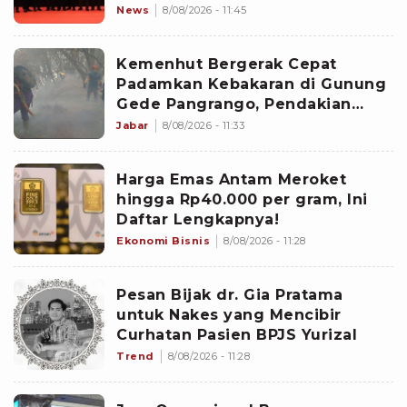
News
8/08/2026 - 11:45
Kemenhut Bergerak Cepat
Padamkan Kebakaran di Gunung
Gede Pangrango, Pendakian
Ditutup
Jabar
8/08/2026 - 11:33
Harga Emas Antam Meroket
hingga Rp40.000 per gram, Ini
Daftar Lengkapnya!
Ekonomi Bisnis
8/08/2026 - 11:28
Pesan Bijak dr. Gia Pratama
untuk Nakes yang Mencibir
Curhatan Pasien BPJS Yurizal
Trend
8/08/2026 - 11:28