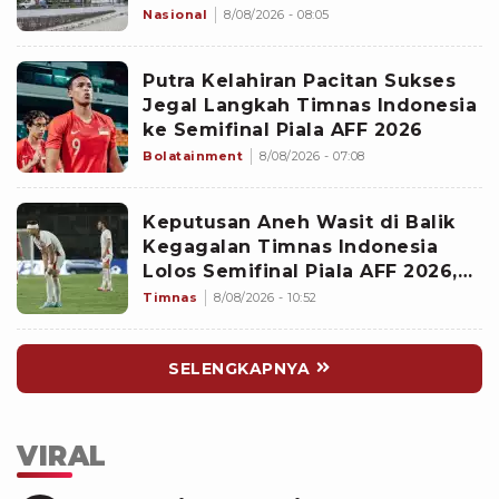
Sosial
Nasional
8/08/2026 - 08:05
Putra Kelahiran Pacitan Sukses
Jegal Langkah Timnas Indonesia
ke Semifinal Piala AFF 2026
Bolatainment
8/08/2026 - 07:08
Keputusan Aneh Wasit di Balik
Kegagalan Timnas Indonesia
Lolos Semifinal Piala AFF 2026,
Untungkan Singapura dan
Timnas
8/08/2026 - 10:52
Rugikan Garuda
SELENGKAPNYA
VIRAL