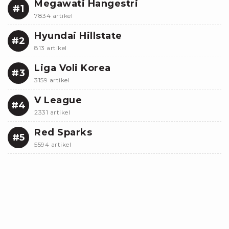
Megawati Hangestri
#1
7834 artikel
Hyundai Hillstate
#2
813 artikel
Liga Voli Korea
#3
3159 artikel
V League
#4
2331 artikel
Red Sparks
#5
5594 artikel