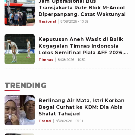
Jam Operasional Bus
Transjakarta Rute Blok M-Ancol
Diperpanpang, Catat Waktunya!
Nasional
8/08/2026 - 10:59
Keputusan Aneh Wasit di Balik
Kegagalan Timnas Indonesia
Lolos Semifinal Piala AFF 2026,
Untungkan Singapura dan
Timnas
8/08/2026 - 10:52
Rugikan Garuda
TRENDING
Berlinang Air Mata, Istri Korban
Begal Curhat ke KDM: Dia Abis
Shalat Tahajud
Trend
8/08/2026 - 07:11