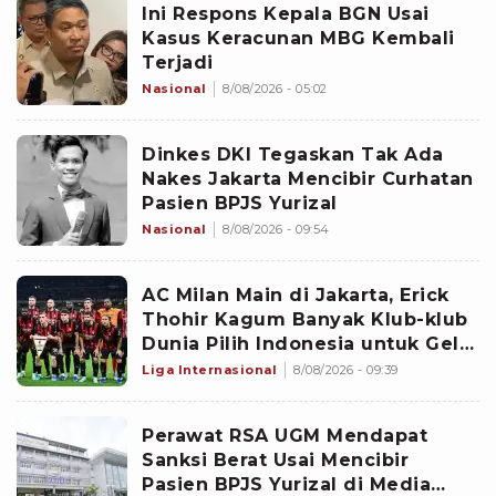
Ini Respons Kepala BGN Usai
Kasus Keracunan MBG Kembali
Terjadi
Nasional
8/08/2026 - 05:02
Dinkes DKI Tegaskan Tak Ada
Nakes Jakarta Mencibir Curhatan
Pasien BPJS Yurizal
Nasional
8/08/2026 - 09:54
AC Milan Main di Jakarta, Erick
Thohir Kagum Banyak Klub-klub
Dunia Pilih Indonesia untuk Gelar
Pramusim: Dampaknya Positif
Liga Internasional
8/08/2026 - 09:39
Perawat RSA UGM Mendapat
Sanksi Berat Usai Mencibir
Pasien BPJS Yurizal di Media