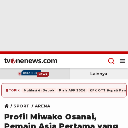
Lainnya
BREAKING
NEWS
#
TOPIK
Mutilasi di Depok
Piala AFF 2026
KPK OTT Bupati Pem
SPORT
ARENA
Profil Miwako Osanai,
Pemain Asia Pertama yang