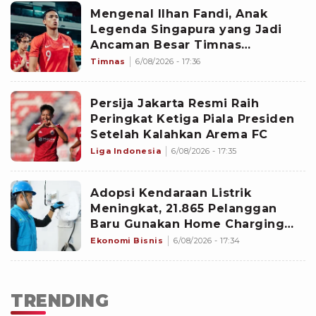
Mengenal Ilhan Fandi, Anak
Legenda Singapura yang Jadi
Ancaman Besar Timnas
Indonesia di Piala AFF 2026
Timnas
6/08/2026 - 17:36
Persija Jakarta Resmi Raih
Peringkat Ketiga Piala Presiden
Setelah Kalahkan Arema FC
Liga Indonesia
6/08/2026 - 17:35
Adopsi Kendaraan Listrik
Meningkat, 21.865 Pelanggan
Baru Gunakan Home Charging
Services PLN pada Semester I
Ekonomi Bisnis
6/08/2026 - 17:34
2026
TRENDING