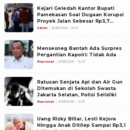
Kejari Geledah Kantor Bupati
Pamekasan Soal Dugaan Korupsi
Proyek Jalan Sebesar Rp3,7
Milliar
Jatim
6/08/2026 - 10:12
Mensesneg Bantah Ada Surpres
Pergantian Kapolri: Tidak Ada
Nasional
6/08/2026 - 15:47
Ratusan Senjata Api dan Air Gun
Ditemukan di Sekolah Swasta
Jakarta Selatan, Polisi Selidiki
Nasional
6/08/2026 - 12:07
Uang Rizky Billar, Lesti Kejora
Hingga Anak Ditilep Sampai Rp3,1