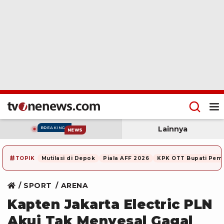
Lainnya
BREAKING
NEWS
#
TOPIK
Mutilasi di Depok
Piala AFF 2026
KPK OTT Bupati Pem
SPORT
ARENA
Kapten Jakarta Electric PLN
Akui Tak Menyesal Gagal