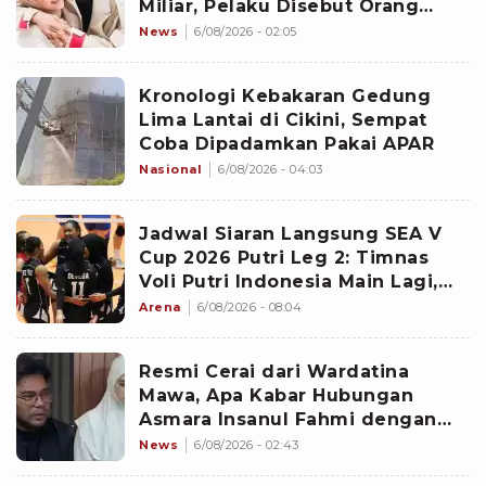
Miliar, Pelaku Disebut Orang
Terdekat
News
6/08/2026 - 02:05
Kronologi Kebakaran Gedung
Lima Lantai di Cikini, Sempat
Coba Dipadamkan Pakai APAR
Nasional
6/08/2026 - 04:03
Jadwal Siaran Langsung SEA V
Cup 2026 Putri Leg 2: Timnas
Voli Putri Indonesia Main Lagi,
Langsung Hadapi Vietnam
Arena
6/08/2026 - 08:04
Resmi Cerai dari Wardatina
Mawa, Apa Kabar Hubungan
Asmara Insanul Fahmi dengan
Inara Rusli?
News
6/08/2026 - 02:43