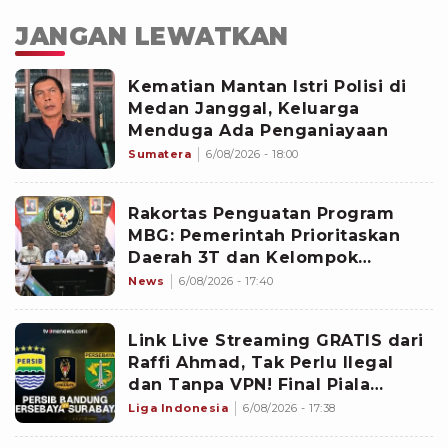
JANGAN LEWATKAN
Kematian Mantan Istri Polisi di
Medan Janggal, Keluarga
Menduga Ada Penganiayaan
Sumatera
6/08/2026 - 18:00
Rakortas Penguatan Program
MBG: Pemerintah Prioritaskan
Daerah 3T dan Kelompok
Sasaran Prioritas
News
6/08/2026 - 17:40
Link Live Streaming GRATIS dari
Raffi Ahmad, Tak Perlu Ilegal
dan Tanpa VPN! Final Piala
Presiden 2026 Persib vs
Liga Indonesia
6/08/2026 - 17:38
Persebaya